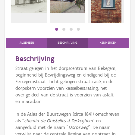
Persoon of collectief
Downloads
Hergebruik
Aanmelden
ALGEMEEN
BESCHRIJVING
KENMERKEN
Beschrijving
Straat gelegen in het dorpscentrum van Bekegem,
beginnend bij Bevrijdingsweg en eindigend bij de
Zerkegemstraat. Licht gebogen straattracé, in de
dorpskern voorzien van kasseibestrating, het
overige deel van de straat is voorzien van asfalt
en macadam.
In de Atlas der Buurtwegen (circa 1841) omschreven
als "
chemin de Ghistelles à Zerkeghem
" en
aangeduid met de naam "
Dorpsweg
". De naam
verwijst naar de centrale ligging van de straat in