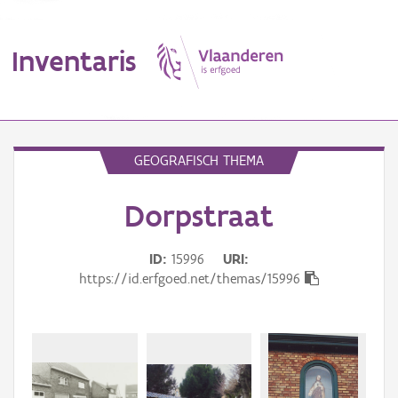
Inventaris
MENU
GEOGRAFISCH THEMA
Dorpstraat
Erfgoedobject
Aanduidingsobject
ID
15996
URI
https://id.erfgoed.net/themas/15996
Waarneming
Thema
Gebeurtenis