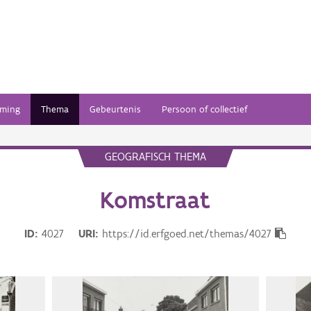
ming
Thema
Gebeurtenis
Persoon of collectief
GEOGRAFISCH THEMA
Komstraat
ID
4027
URI
https://id.erfgoed.net/themas/4027