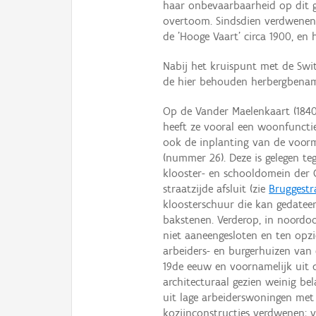
haar onbevaarbaarheid op dit g
overtoom. Sindsdien verdwenen
de 'Hooge Vaart' circa 1900, en 
Nabij het kruispunt met de Sw
de hier behouden herbergbenami
Op de Vander Maelenkaart (1840
heeft ze vooral een woonfunctie
ook de inplanting van de voor
(nummer 26). Deze is gelegen t
klooster- en schooldomein der 
straatzijde afsluit (zie
Bruggestr
kloosterschuur die kan gedatee
bakstenen. Verderop, in noordoos
niet aaneengesloten en ten opz
arbeiders- en burgerhuizen van
19de eeuw en voornamelijk uit 
architecturaal gezien weinig be
uit lage arbeiderswoningen me
kozijnconstructies verdwenen;