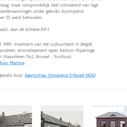
aag, maar oorspronkelijk deel uitmakend van lage
beiderswoningen onder geknikt doorlopend
mer 55 werd behouden.
vaart,
Aan de Schreve
XVI.1.
. 1989:
Inventaris van het cultuurbezit in België,
aanderen, Arrondissement Ieper, Kanton Poperinge
,
Vlaanderen 11n2, Brussel - Turnhout.
Huys, Martine
gesteld door:
Agentschap Onroerend Erfgoed (AOE)