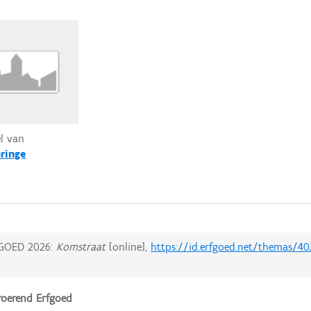
el van
ringe
GOED 2026:
Komstraat
[online],
https://id.erfgoed.net/themas/40
oerend Erfgoed