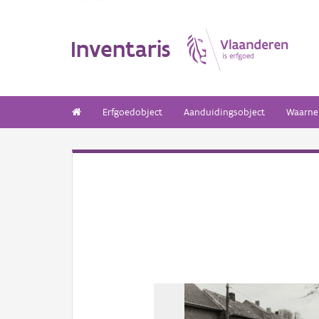
Inventaris
Erfgoedobject
Aanduidingsobject
Waarne