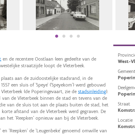
Provinci
t
en de recentere Oostlaan (een gedeelte van de
West-V
estelijke straatzijde loopt de Vleterbeek.
Gemeen
Poperi
plaats aan de zuidoostelijke stadsrand, in de
1557 een sluis of 'Speye' ('Speyekom') werd gebouwd
Deelgem
 Vleterbeek (de Poperingevaart, zie de
stadsinleiding
).
Poperi
d van de Vleterbeek binnen de stad en tevens van de
Straat
die van de sluis tot aan de plaats buiten de stad, het
Komstr
p korte afstand van de Vleterbeek werd gegraven. De
van het 'Reepken' opnieuw aan bij de Vleterbeek.
Locatie
Komstra
' en 'Reepken' de 'Leugenbeke' genoemd omwille van