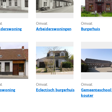
at
Omvat
Omvat
iderswoning
Arbeiderswoningen
Burgerhuis
at
Omvat
Omvat
swoning
Eclectisch burgerhuis
Gemeenteschool
kouter