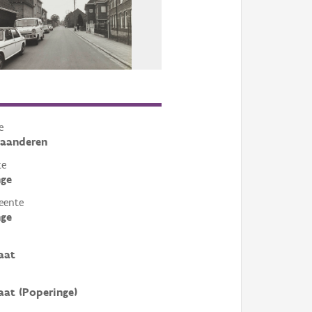
e
laanderen
te
nge
eente
nge
aat
at (Poperinge)