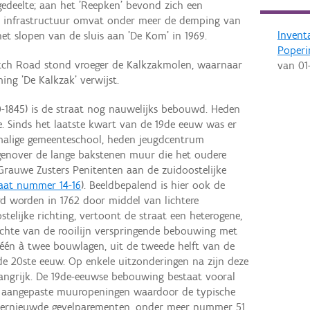
edeelte; aan het 'Reepken' bevond zich een
 infrastructuur omvat onder meer de demping van
Invent
het slopen van de sluis aan 'De Kom' in 1969.
Poperi
itch Road stond vroeger de Kalkzakmolen, waarnaar
van
01
ng 'De Kalkzak' verwijst.
-1845) is de straat nog nauwelijks bebouwd. Heden
. Sinds het laatste kwart van de 19de eeuw was er
malige gemeenteschool, heden jeugdcentrum
egenover de lange bakstenen muur die het oudere
Grauwe Zusters Penitenten aan de zuidoostelijke
aat nummer 14-16
). Beeldbepalend is hier ook de
rd worden in 1762 door middel van lichtere
telijke richting, vertoont de straat een heterogene,
ichte van de rooilijn verspringende bebouwing met
 één à twee bouwlagen, uit de tweede helft van de
de 20ste eeuw. Op enkele uitzonderingen na zijn deze
langrijk. De 19de-eeuwse bebouwing bestaat vooral
t aangepaste muuropeningen waardoor de typische
 vernieuwde gevelparementen, onder meer nummer 51,