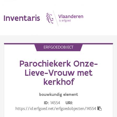
Inventaris
MENU
ERFGOEDOBJECT
Parochiekerk Onze-
Erfgoedobject
Lieve-Vrouw met
Aanduidingsobject
kerkhof
Waarneming
bouwkundig
element
Thema
ID
14554
URI
https://id.erfgoed.net/erfgoedobjecten/14554
Gebeurtenis