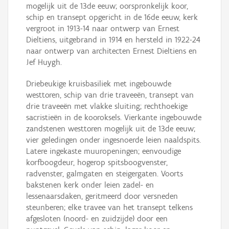
mogelijk uit de 13de eeuw; oorspronkelijk koor,
schip en transept opgericht in de 16de eeuw, kerk
vergroot in 1913-14 naar ontwerp van Ernest
Dieltiens, uitgebrand in 1914 en hersteld in 1922-24
naar ontwerp van architecten Ernest Dieltiens en
Jef Huygh.
Driebeukige kruisbasiliek met ingebouwde
westtoren, schip van drie traveeën, transept van
drie traveeën met vlakke sluiting; rechthoekige
sacristieën in de kooroksels. Vierkante ingebouwde
zandstenen westtoren mogelijk uit de 13de eeuw;
vier geledingen onder ingesnoerde leien naaldspits.
Latere ingekaste muuropeningen; eenvoudige
korfboogdeur, hogerop spitsboogvenster,
radvenster, galmgaten en steigergaten. Voorts
bakstenen kerk onder leien zadel- en
lessenaarsdaken, geritmeerd door versneden
steunberen; elke travee van het transept telkens
afgesloten (noord- en zuidzijde) door een