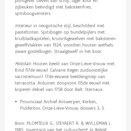
puntgevel. Gevels van schip, lager koor en
zijbeuken beëindigd met baksteenfries;
spitsboogvensters.
Interieur
in neogotische stijl, beschilderd met
pasteltinten. Spitsbogen op bundelpijlers met
krulbladkapitelen, kruisribgewelven met bakstenen
gewelfvlakken van 1924, voordien houten welfsels,
zware gordelbogen. Straalgewelf in het koor.
Mobilair.
Houten beeld van Onze-Lieve-Vrouw met
Kind (17de eeuw). Calvarie (tegen zuidoostelijke
sacristiemuur): 17de-eeuwse beeldengroep van
terracotta. Arduinen doopvont (15de eeuw) met
koperen deksel van 1758 door Balt. Sternaux.
Provinciaal Archief Antwerpen, Kerken,
Pulderbos, Onze-Lieve-Vrouw, dossiers 3, 5.
Bron: PLOMTEUX G., STEYAERT R. & WYLLEMAN L.
1985:
Inventaris van het cultuurbezit in België,