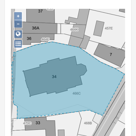
Persoon of collectief
+
Downloads
−
Hergebruik
Aanmelden