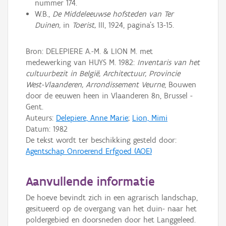
nummer 174.
W.B.,
De Middeleeuwse hofsteden van Ter
Duinen,
in
Toerist,
III, 1924, pagina's 13-15.
Bron: DELEPIERE A.-M. & LION M. met
medewerking van HUYS M. 1982:
Inventaris van het
cultuurbezit in België, Architectuur, Provincie
West-Vlaanderen, Arrondissement Veurne
, Bouwen
door de eeuwen heen in Vlaanderen 8n, Brussel -
Gent.
Auteurs:
Delepiere, Anne Marie
;
Lion, Mimi
Datum:
1982
De tekst wordt ter beschikking gesteld door:
Agentschap Onroerend Erfgoed (AOE)
Aanvullende informatie
De hoeve bevindt zich in een agrarisch landschap,
gesitueerd op de overgang van het duin- naar het
poldergebied en doorsneden door het Langgeleed.