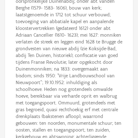
oorspronkelijke Duinenabdij; onder abt vanden
Berghe (1579- 1583- 1606), bouw van kerk;
laatstgenoemde in 1712 tot schuur verbouwd;
toevoeging van abbatiale kapel en aanpalende
kloostervertrekken (gedateerd 1612) onder abt
Adriaan Cancellier (1610- 1623); mei 1627: monniken
verlaten de streek en leggen eind 1628 te Brugge de
grondvesten van nieuwe abdij (zie Koksijde-Bad,
abdij Ten Duinen, historiek); confiscatie van goed
tijdens Franse Revolutie; later opgekocht door
Duinenmonniken; na 1833: overgemaakt aan
bisdom; sinds 1950: "Vrije Landbouwschool van
Nieuwpoort"; 19.10.1952: inhuldiging als
schoolhoeve. Heden nog grotendeels omwalde
hoeve, bereikbaar via verharde oprit en walbrug
met toegangspoort. Ommuurd, grotendeels met
gras begroeid, quasi rechthoekig erf met centrale
drenkplaats (bakstenen afloop), waarrond
gebouwen: ten noorden, monumentale schuur; ten
oosten, stallen en toegangspoort; ten zuiden,
kerkgebouw en abtswoning; achterliggende