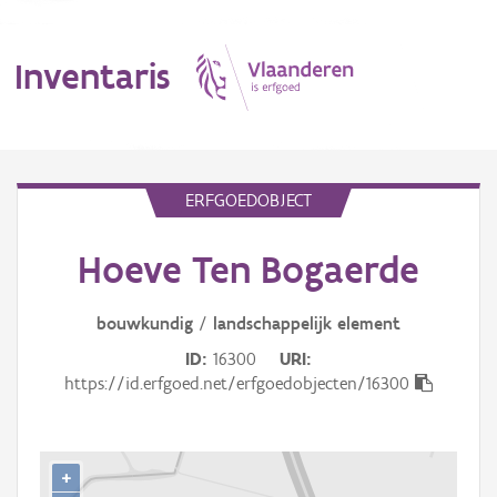
Inventaris
MENU
ERFGOEDOBJECT
Hoeve Ten Bogaerde
Erfgoedobject
Aanduidingsobject
bouwkundig
/
landschappelijk
element
ID
16300
URI
Waarneming
https://id.erfgoed.net/erfgoedobjecten/16300
Thema
Gebeurtenis
+