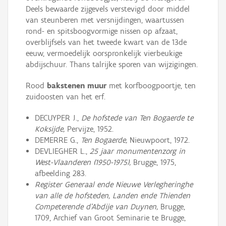
Deels bewaarde zijgevels verstevigd door middel
van steunberen met versnijdingen, waartussen
rond- en spitsboogvormige nissen op afzaat,
overblijfsels van het tweede kwart van de 13de
eeuw, vermoedelijk oorspronkelijk vierbeukige
abdijschuur. Thans talrijke sporen van wijzigingen.
Rood
bakstenen muur
met korfboogpoortje, ten
zuidoosten van het erf.
DECUYPER J.,
De hofstede van Ten Bogaerde te
Koksijde,
Pervijze, 1952.
DEMERRE G.,
Ten Bogaerde,
Nieuwpoort, 1972.
DEVLIEGHER L.,
25 jaar monumentenzorg in
West-Vlaanderen (1950-1975),
Brugge, 1975,
afbeelding 283.
Register Generaal ende Nieuwe Verlegheringhe
van alle de hofsteden, Landen ende Thienden
Competerende d'Abdije van Duynen,
Brugge,
1709, Archief van Groot Seminarie te Brugge,