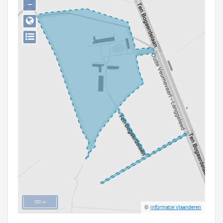
−
Persoon of collectief
Downloads
Hergebruik
Aanmelden
100 m
©
Informatie Vlaanderen