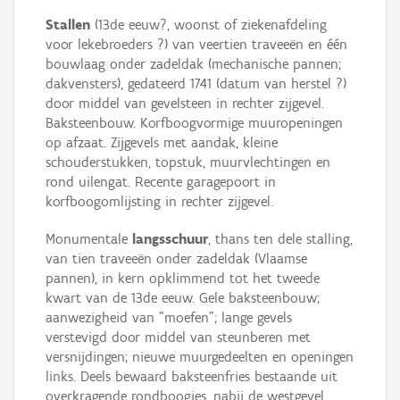
Stallen
(13de eeuw?, woonst of ziekenafdeling
voor lekebroeders ?) van veertien traveeën en één
bouwlaag onder zadeldak (mechanische pannen;
dakvensters), gedateerd 1741 (datum van herstel ?)
door middel van gevelsteen in rechter zijgevel.
Baksteenbouw. Korfboogvormige muuropeningen
op afzaat. Zijgevels met aandak, kleine
schouderstukken, topstuk, muurvlechtingen en
rond uilengat. Recente garagepoort in
korfboogomlijsting in rechter zijgevel.
Monumentale
langsschuur
, thans ten dele stalling,
van tien traveeën onder zadeldak (Vlaamse
pannen), in kern opklimmend tot het tweede
kwart van de 13de eeuw. Gele baksteenbouw;
aanwezigheid van "moefen"; lange gevels
verstevigd door middel van steunberen met
versnijdingen; nieuwe muurgedeelten en openingen
links. Deels bewaard baksteenfries bestaande uit
overkragende rondboogjes, nabij de westgevel.