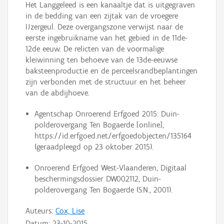
Het Langgeleed is een kanaaltje dat is uitgegraven
in de bedding van een zijtak van de vroegere
IJzergeul. Deze overgangszone verwijst naar de
eerste ingebruikname van het gebied in de 11de-
12de eeuw. De relicten van de voormalige
kleiwinning ten behoeve van de 13de-eeuwse
baksteenproductie en de perceelsrandbeplantingen
zijn verbonden met de structuur en het beheer
van de abdijhoeve.
Agentschap Onroerend Erfgoed 2015: Duin-
polderovergang Ten Bogaerde [online],
https://id.erfgoed.net/erfgoedobjecten/135164
(geraadpleegd op 23 oktober 2015).
Onroerend Erfgoed West-Vlaanderen, Digitaal
beschermingsdossier DW002112, Duin-
polderovergang Ten Bogaerde (S.N., 2001).
Auteurs:
Cox, Lise
Datum:
23-10-2015