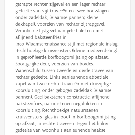
getrapte rechter zijgevel en een lager rechter
gedeelte van vijf traveeën en twee bouwlagen
onder zadeldak, (Vlaamse pannen; kleine
dakkapel), voorzien van rechter zijtrapgevel.
Verankerde lijstgevel van gele baksteen met
aflijnend baksteenfries in
(neo-)Vlaamserenaissance-stijl met regionale inslag.
Rechthoekige kruisvensters (kleine roedeverdeling)
in geprofileerde korfboogomlijsting op afzaat.
Soortgelijke deur, voorzien van bordes.
Wapenschild tussen tweede en derde travee van
rechter gedeelte. Links aanleunende abbatiale
kapel van twee rechte traveeën met driezijdige
koorsluiting, onder gebogen zadeldak (Vlaamse
pannen). Geel bakstenen constructie; aflijnend
baksteenfries; natuurstenen negblokken in
koorsluiting. Rechthoekige natuurstenen
kruisvensters (glas in lood) in korfboogomiijsting
op afzaat, in rechte traveeën. Tegen het linker
gedeelte van woonhuis aanleunende haakse