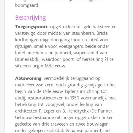
boomgaard.
Beschrijving
Toegangspoort
: opgetrokken uit gele baksteen en
verstevigd door middel van steunberen. Brede,
korfboogvormige doorgang (houten latei) voor
rijtuigen, smalle voor voetgangers, beide onder
luifel (mechanische pannen); wapenschild van
Duinenabdij, waardoor poort (of herstelling ?) te
situeren begin 18de eeuw.
Abtswoning
: vermoedelijk teruggaand op
middeleeuwse kern, doch grondig gewijzigd in het
begin van de 17de eeuw, tijdens inrichting tot
abdij; restauratiewerken in 1950 voornamelijk met
betrekking tot voorgevel, onder leiding van
architecten F. Leper en B. Hendryckx (De Panne).
Gebouw bestaande uit hoger opgetrokken linker
gedeelte van drie traveeën en twee bouwlagen
onder gebogen zadeldak (Vlaamse pannen), met