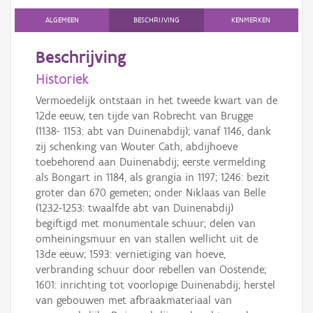
ALGEMEEN
BESCHRIJVING
KENMERKEN
Beschrijving
Historiek
Vermoedelijk ontstaan in het tweede kwart van de
12de eeuw, ten tijde van Robrecht van Brugge
(1138- 1153: abt van Duinenabdij); vanaf 1146, dank
zij schenking van Wouter Cath, abdijhoeve
toebehorend aan Duinenabdij; eerste vermelding
als Bongart in 1184, als grangia in 1197; 1246: bezit
groter dan 670 gemeten; onder Niklaas van Belle
(1232-1253: twaalfde abt van Duinenabdij)
begiftigd met monumentale schuur; delen van
omheiningsmuur en van stallen wellicht uit de
13de eeuw; 1593: vernietiging van hoeve,
verbranding schuur door rebellen van Oostende;
1601: inrichting tot voorlopige Duinenabdij; herstel
van gebouwen met afbraakmateriaal van