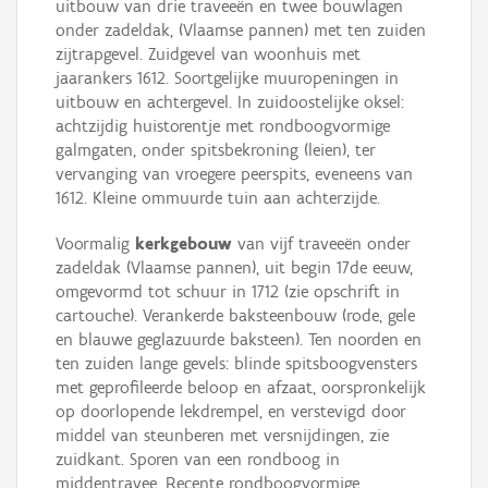
uitbouw van drie traveeën en twee bouwlagen
onder zadeldak, (Vlaamse pannen) met ten zuiden
zijtrapgevel. Zuidgevel van woonhuis met
jaarankers 1612. Soortgelijke muuropeningen in
uitbouw en achtergevel. In zuidoostelijke oksel:
achtzijdig huistorentje met rondboogvormige
galmgaten, onder spitsbekroning (leien), ter
vervanging van vroegere peerspits, eveneens van
1612. Kleine ommuurde tuin aan achterzijde.
Voormalig
kerkgebouw
van vijf traveeën onder
zadeldak (Vlaamse pannen), uit begin 17de eeuw,
omgevormd tot schuur in 1712 (zie opschrift in
cartouche). Verankerde baksteenbouw (rode, gele
en blauwe geglazuurde baksteen). Ten noorden en
ten zuiden lange gevels: blinde spitsboogvensters
met geprofileerde beloop en afzaat, oorspronkelijk
op doorlopende lekdrempel, en verstevigd door
middel van steunberen met versnijdingen, zie
zuidkant. Sporen van een rondboog in
middentravee. Recente rondboogvormige