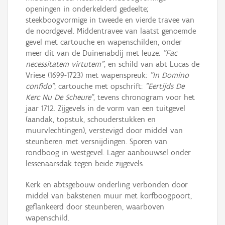
openingen in onderkelderd gedeelte;
steekboogvormige in tweede en vierde travee van
de noordgevel. Middentravee van laatst genoemde
gevel met cartouche en wapenschilden, onder
meer dit van de Duinenabdij met leuze:
"Fac
necessitatem virtutem"
, en schild van abt Lucas de
Vriese (1699-1723) met wapenspreuk:
"In Domino
confido"
; cartouche met opschrift:
"Eertijds De
Kerc Nu De Scheure"
, tevens chronogram voor het
jaar 1712. Zijgevels in de vorm van een tuitgevel
(aandak, topstuk, schouderstukken en
muurvlechtingen), verstevigd door middel van
steunberen met versnijdingen. Sporen van
rondboog in westgevel. Lager aanbouwsel onder
lessenaarsdak tegen beide zijgevels.
Kerk en abtsgebouw onderling verbonden door
middel van bakstenen muur met korfboogpoort,
geflankeerd door steunberen, waarboven
wapenschild.