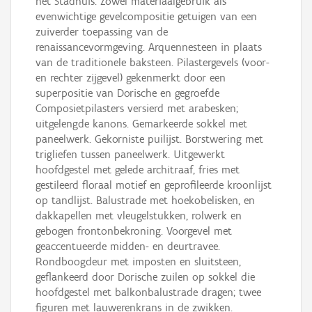
het Stadhuis. Zowel materiaalgebruik als
evenwichtige gevelcompositie getuigen van een
zuiverder toepassing van de
renaissancevormgeving. Arquennesteen in plaats
van de traditionele baksteen. Pilastergevels (voor-
en rechter zijgevel) gekenmerkt door een
superpositie van Dorische en gegroefde
Composietpilasters versierd met arabesken;
uitgelengde kanons. Gemarkeerde sokkel met
paneelwerk. Gekorniste puilijst. Borstwering met
trigliefen tussen paneelwerk. Uitgewerkt
hoofdgestel met gelede architraaf, fries met
gestileerd floraal motief en geprofileerde kroonlijst
op tandlijst. Balustrade met hoekobelisken, en
dakkapellen met vleugelstukken, rolwerk en
gebogen frontonbekroning. Voorgevel met
geaccentueerde midden- en deurtravee.
Rondboogdeur met imposten en sluitsteen,
geflankeerd door Dorische zuilen op sokkel die
hoofdgestel met balkonbalustrade dragen; twee
figuren met lauwerenkrans in de zwikken.