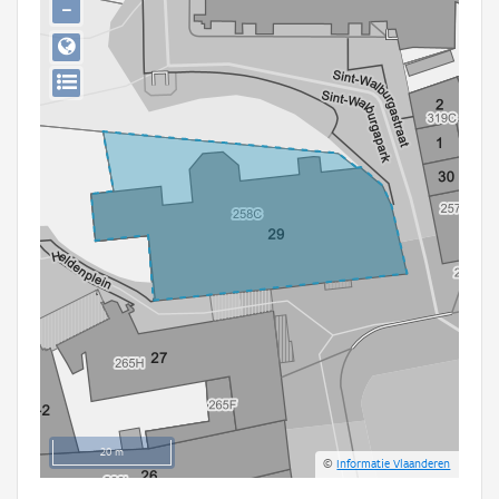
−
Persoon of collectief
Downloads
Hergebruik
Aanmelden
20 m
©
Informatie Vlaanderen