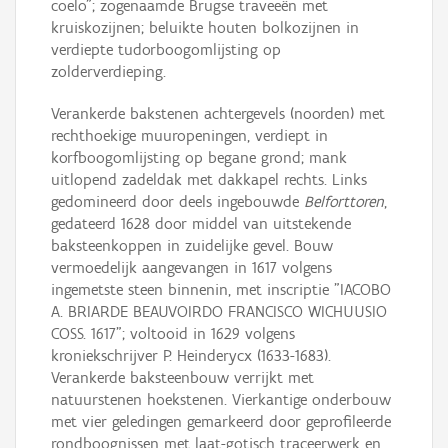
coelo"; zogenaamde Brugse traveeën met
kruiskozijnen; beluikte houten bolkozijnen in
verdiepte tudorboogomlijsting op
zolderverdieping.
Verankerde bakstenen achtergevels (noorden) met
rechthoekige muuropeningen, verdiept in
korfboogomlijsting op begane grond; mank
uitlopend zadeldak met dakkapel rechts. Links
gedomineerd door deels ingebouwde
Belforttoren
,
gedateerd 1628 door middel van uitstekende
baksteenkoppen in zuidelijke gevel. Bouw
vermoedelijk aangevangen in 1617 volgens
ingemetste steen binnenin, met inscriptie "IACOBO
A. BRIARDE BEAUVOIRDO FRANCISCO WICHUUSIO
COSS. 1617"; voltooid in 1629 volgens
kroniekschrijver P. Heinderycx (1633-1683).
Verankerde baksteenbouw verrijkt met
natuurstenen hoekstenen. Vierkantige onderbouw
met vier geledingen gemarkeerd door geprofileerde
rondboognissen met laat-gotisch traceerwerk en