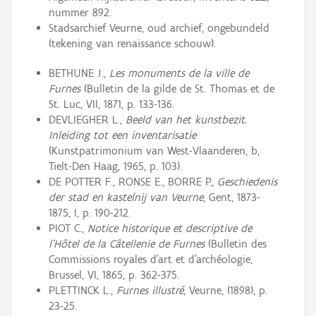
nummer 892.
Stadsarchief Veurne, oud archief, ongebundeld
(tekening van renaissance schouw).
BETHUNE J.,
Les monuments de la ville de
Furnes
(Bulletin de la gilde de St. Thomas et de
St. Luc, VII, 1871, p. 133-136.
DEVLIEGHER L.,
Beeld van het kunstbezit.
Inleiding tot een inventarisatie
(Kunstpatrimonium van West-Vlaanderen, b,
Tielt-Den Haag, 1965, p. 103).
DE POTTER F., RONSE E., BORRE P.,
Geschiedenis
der stad en kastelnij van Veurne
, Gent, 1873-
1875, I, p. 190-212.
PIOT C.,
Notice historique et descriptive de
l'Hôtel de la Câtellenie de Furnes
(Bulletin des
Commissions royales d'art et d'archéologie,
Brussel, VI, 1865, p. 362-375.
PLETTINCK L.,
Furnes illustré
, Veurne, (1898), p.
23-25.