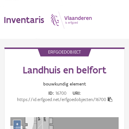
Inventaris
MENU
ERFGOEDOBJECT
Landhuis en belfort
Erfgoedobject
Aanduidingsobject
bouwkundig
element
ID
16700
URI
Waarneming
https://id.erfgoed.net/erfgoedobjecten/16700
Thema
Gebeurtenis
+