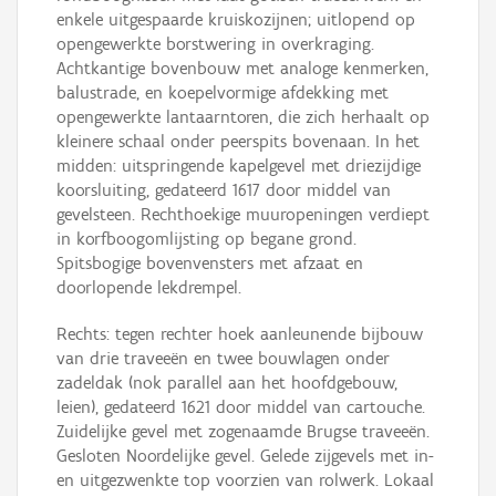
enkele uitgespaarde kruiskozijnen; uitlopend op
opengewerkte borstwering in overkraging.
Achtkantige bovenbouw met analoge kenmerken,
balustrade, en koepelvormige afdekking met
opengewerkte lantaarntoren, die zich herhaalt op
kleinere schaal onder peerspits bovenaan. In het
midden: uitspringende kapelgevel met driezijdige
koorsluiting, gedateerd 1617 door middel van
gevelsteen. Rechthoekige muuropeningen verdiept
in korfboogomlijsting op begane grond.
Spitsbogige bovenvensters met afzaat en
doorlopende lekdrempel.
Rechts: tegen rechter hoek aanleunende bijbouw
van drie traveeën en twee bouwlagen onder
zadeldak (nok parallel aan het hoofdgebouw,
leien), gedateerd 1621 door middel van cartouche.
Zuidelijke gevel met zogenaamde Brugse traveeën.
Gesloten Noordelijke gevel. Gelede zijgevels met in-
en uitgezwenkte top voorzien van rolwerk. Lokaal