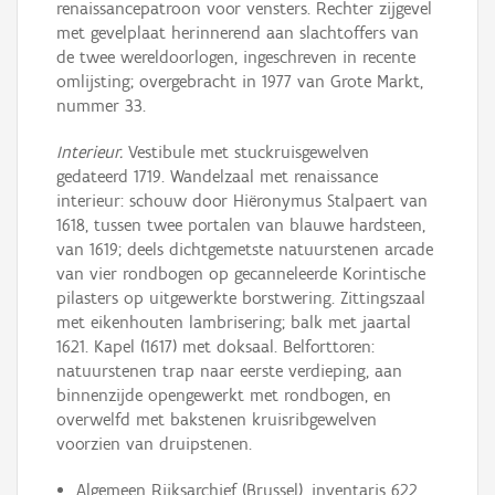
renaissancepatroon voor vensters. Rechter zijgevel
met gevelplaat herinnerend aan slachtoffers van
de twee wereldoorlogen, ingeschreven in recente
omlijsting; overgebracht in 1977 van Grote Markt,
nummer 33.
Interieur.
Vestibule met stuckruisgewelven
gedateerd 1719. Wandelzaal met renaissance
interieur: schouw door Hiëronymus Stalpaert van
1618, tussen twee portalen van blauwe hardsteen,
van 1619; deels dichtgemetste natuurstenen arcade
van vier rondbogen op gecanneleerde Korintische
pilasters op uitgewerkte borstwering. Zittingszaal
met eikenhouten lambrisering; balk met jaartal
1621. Kapel (1617) met doksaal. Belforttoren:
natuurstenen trap naar eerste verdieping, aan
binnenzijde opengewerkt met rondbogen, en
overwelfd met bakstenen kruisribgewelven
voorzien van druipstenen.
Algemeen Rijksarchief (Brussel), inventaris 622,