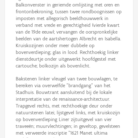
Balkonvenster in geriemde omlijsting met oren en
frontonbekroning, tussen twee rondboognissen op
imposten met allegorisch beeldhouwwerk in
verband met vrede en gerechtigheid (vierde kwart
van de 19de eeuw); vervangen de oorspronkelijke
beelden van de aartshertogen Albrecht en Isabella.
Kruiskozijnen onder meer dubbele op
bovenverdieping; glas in lood. Rechthoekig linker
dienstdeurtje onder uitgewerkt hoofdgestel met
cartouche; bolkozijn als bovenlicht.
Bakstenen linker vleugel van twee bouwlagen, te
bereiken via overwelfde "brandgang" van het
Stadhuis. Bouwtrant aansluitend bij de lokale
interpretatie van de renaissance-architectuur.
Trapgevel rechts, met rechthoekige deur onder
natuurstenen latei; lijstgevel links, met kruiskozijn
op bovenverdieping Liner zijtuitgevel van vier
traveeën; muurvlechtingen; in geveltop, gevelsteen
met verweerde inscriptie "1621 Manet ultima