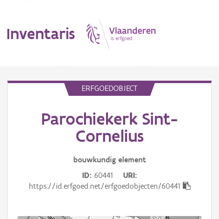
Inventaris
MENU
ERFGOEDOBJECT
Parochiekerk Sint-
Erfgoedobject
Cornelius
Aanduidingsobject
bouwkundig
element
Waarneming
ID
60441
URI
Thema
https://id.erfgoed.net/erfgoedobjecten/60441
Gebeurtenis