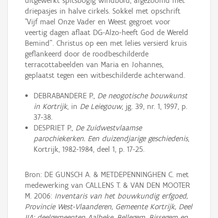
uitgewerkt spitsbogig windbord, afgezoomd met
driepasjes in halve cirkels. Sokkel met opschrift
"Vijf mael Onze Vader en Weest gegroet voor
veertig dagen aflaat DG-Alzo-heeft God de Wereld
Bemind". Christus op een met lelies versierd kruis
geflankeerd door de roodbeschilderde
terracottabeelden van Maria en Johannes,
geplaatst tegen een witbeschilderde achterwand.
DEBRABANDERE P.,
De neogotische bouwkunst
in Kortrijk
, in
De Leiegouw
, jg. 39, nr. 1, 1997, p.
37-38.
DESPRIET P.,
De Zuidwestvlaamse
parochiekerken. Een duizendjarige geschiedenis
,
Kortrijk, 1982-1984, deel 1, p. 17-25.
Bron: DE GUNSCH A. & METDEPENNINGHEN C. met
medewerking van CALLENS T. & VAN DEN MOOTER
M. 2006:
Inventaris van het bouwkundig erfgoed,
Provincie West-Vlaanderen, Gemeente Kortrijk, Deel
IIA: deelgemeenten Aalbeke, Bellegem, Bissegem en