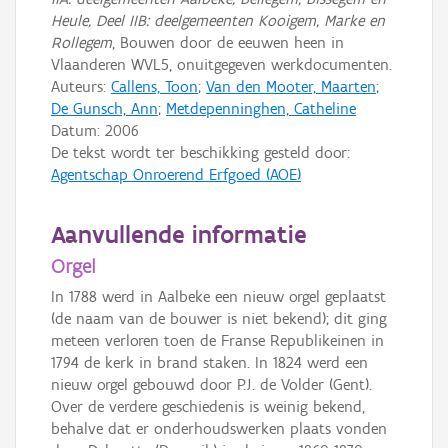
Heule, Deel IIB: deelgemeenten Kooigem, Marke en
Rollegem
, Bouwen door de eeuwen heen in
Vlaanderen WVL5, onuitgegeven werkdocumenten.
Auteurs:
Callens, Toon
;
Van den Mooter, Maarten
;
De Gunsch, Ann
;
Metdepenninghen, Catheline
Datum:
2006
De tekst wordt ter beschikking gesteld door:
Agentschap Onroerend Erfgoed (AOE)
Aanvullende informatie
Orgel
In 1788 werd in Aalbeke een nieuw orgel geplaatst
(de naam van de bouwer is niet bekend); dit ging
meteen verloren toen de Franse Republikeinen in
1794 de kerk in brand staken. In 1824 werd een
nieuw orgel gebouwd door P.J. de Volder (Gent).
Over de verdere geschiedenis is weinig bekend,
behalve dat er onderhoudswerken plaats vonden