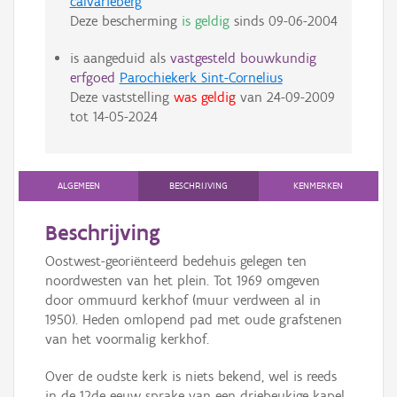
calvarieberg
Deze bescherming
is geldig
sinds
09-06-2004
is aangeduid als
vastgesteld bouwkundig
erfgoed
Parochiekerk Sint-Cornelius
Deze vaststelling
was geldig
van
24-09-2009
tot
14-05-2024
ALGEMEEN
BESCHRIJVING
KENMERKEN
Beschrijving
Oostwest-georiënteerd bedehuis gelegen ten
noordwesten van het plein. Tot 1969 omgeven
door ommuurd kerkhof (muur verdween al in
1950). Heden omlopend pad met oude grafstenen
van het voormalig kerkhof.
Over de oudste kerk is niets bekend, wel is reeds
in de 12de eeuw sprake van een driebeukige kapel.