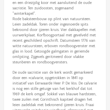
en een driezijdig koor met aansluitend de oude
sacristie. Ten zuidoosten, zogenaamd
"winterkapel".
Rode baksteenbouw op plint van natuursteen.
Leien zadeldak. Toren onder ingesnoerde spits
bekroond door ijzeren kruis. Vier dakkapellen met
uurwerkplaat. Korfboogportaal met gevelveld met
recent geschilderd opschrift. Datumsteen 1776 van
witte natuursteen, erboven rondboogvenster met
glas in lood. Getoogde galmgaten in geriemde
omlijsting. Zijgevels geritmeerd door vlakke
steunberen en rondboogvensters.
De oude sacristie van de kerk wordt gemarkeerd
door een *calvarie, opgetrokken in 1841 op
initiatief van Eerwaarde Heer P. De Vos. De calvarie
is nog een stille getuige van het kerkhof dat tot
1969 de kerk omgaf. Sokkel van blauwe hardsteen,
twee zuilen met Corinthisch kapiteel dragen het
leien zadeldak met bekronend ijzeren kruis. Fraai