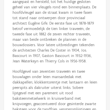
aangepast en hersteld, tot het huidige gesloten
geheel van vier vleugels rond een binnenplaats. De
hoofdvleugel aan de straat kwam in twee fasen
tot stand naar ontwerpen door provinciaal
architect Eugène Gife. De eerste fase uit 1878-1879
betrof vermoedelijk de tien linker traveeën, de
tweede fase uit 1882 de zeven rechter traveeën,
maar van beide ontbreken de plannen in de
bouwdossiers. Voor latere uitbreidingen tekenden
de architecten Charles De Coster in 1904, Jos.
Bascourt in 1907, Gaston Bascourt in 1932-1936,
Jean Waterkeyn en Thierry Cols in 1956-1958.
Hoofdgevel van zeventien traveeën en twee
bouwlagen onder leien mansardedak met
dakkapellen; klokkentorentje met lantaarn en leien
peerspits als dakruiter uiterst links. Sobere
lijstgevel met een parement uit rood
baksteenmetselwerk in kruisverband met
knipvoegen, geaccentueerd door gesinterde zwarte
baksteen voor de tandfries, vensteromlijstingen en