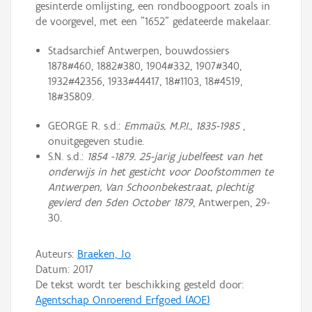
gesinterde omlijsting, een rondboogpoort zoals in
de voorgevel, met een "1652" gedateerde makelaar.
Stadsarchief Antwerpen, bouwdossiers
1878#460, 1882#380, 1904#332, 1907#340,
1932#42356, 1933#44417, 18#1103, 18#4519,
18#35809.
GEORGE R. s.d.:
Emmaüs, M.P.I., 1835-1985
,
onuitgegeven studie.
S.N. s.d.:
1854 -1879. 25-jarig jubelfeest van het
onderwijs in het gesticht voor Doofstommen te
Antwerpen, Van Schoonbekestraat, plechtig
gevierd den 5den October 1879
, Antwerpen, 29-
30.
Auteurs:
Braeken, Jo
Datum:
2017
De tekst wordt ter beschikking gesteld door:
Agentschap Onroerend Erfgoed (AOE)