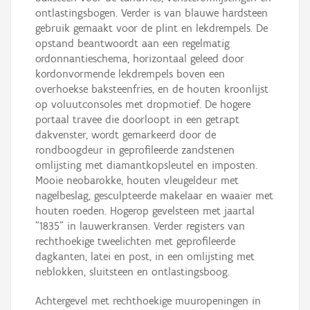
ontlastingsbogen. Verder is van blauwe hardsteen
gebruik gemaakt voor de plint en lekdrempels. De
opstand beantwoordt aan een regelmatig
ordonnantieschema, horizontaal geleed door
kordonvormende lekdrempels boven een
overhoekse baksteenfries, en de houten kroonlijst
op voluutconsoles met dropmotief. De hogere
portaal travee die doorloopt in een getrapt
dakvenster, wordt gemarkeerd door de
rondboogdeur in geprofileerde zandstenen
omlijsting met diamantkopsleutel en imposten.
Mooie neobarokke, houten vleugeldeur met
nagelbeslag, gesculpteerde makelaar en waaier met
houten roeden. Hogerop gevelsteen met jaartal
"1835" in lauwerkransen. Verder registers van
rechthoekige tweelichten met geprofileerde
dagkanten, latei en post, in een omlijsting met
neblokken, sluitsteen en ontlastingsboog.
Achtergevel met rechthoekige muuropeningen in