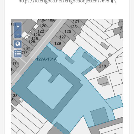
https://id.erfgoed.net/erfgoedobjecten/7698
Persoon of collectief
Downloads
+
Hergebruik
−
Aanmelden