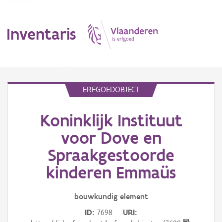
Inventaris
MENU
ERFGOEDOBJECT
Koninklijk Instituut
Erfgoedobject
voor Dove en
Aanduidingsobject
Spraakgestoorde
Waarneming
kinderen Emmaüs
Thema
bouwkundig
element
Gebeurtenis
ID
7698
URI