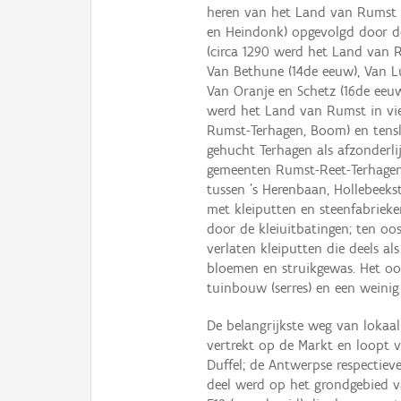
heren van het Land van Rumst (
en Heindonk) opgevolgd door de
(circa 1290 werd het Land van R
Van Bethune (14de eeuw), Van 
Van Oranje en Schetz (16de eeu
werd het Land van Rumst in vier
Rumst-Terhagen, Boom) en tensl
gehucht Terhagen als afzonderli
gemeenten Rumst-Reet-Terhagen 
tussen 's Herenbaan, Hollebeeks
met kleiputten en steenfabriek
door de kleiuitbatingen; ten oo
verlaten kleiputten die deels al
bloemen en struikgewas. Het oo
tuinbouw (serres) en een weini
De belangrijkste weg van lokaa
vertrekt op de Markt en loopt v
Duffel; de Antwerpse respectieve
deel werd op het grondgebied v