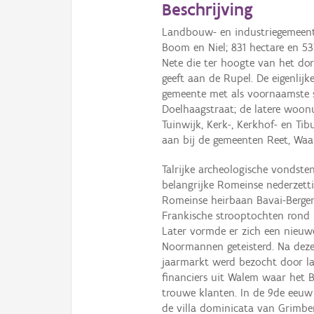
Beschrijving
Landbouw- en industriegemeent
Boom en Niel; 831 hectare en 53
Nete die ter hoogte van het do
geeft aan de Rupel. De eigenlij
gemeente met als voornaamste st
Doelhaagstraat; de latere woonu
Tuinwijk, Kerk-, Kerkhof- en Ti
aan bij de gemeenten Reet, Waar
Talrijke archeologische vondst
belangrijke Romeinse nederzetti
Romeinse heirbaan Bavai-Bergen-
Frankische strooptochten rond h
Later vormde er zich een nieuw
Noormannen geteisterd. Na deze
jaarmarkt werd bezocht door la
financiers uit Walem waar het 
trouwe klanten. In de 9de eeuw
de villa dominicata van Grimbe