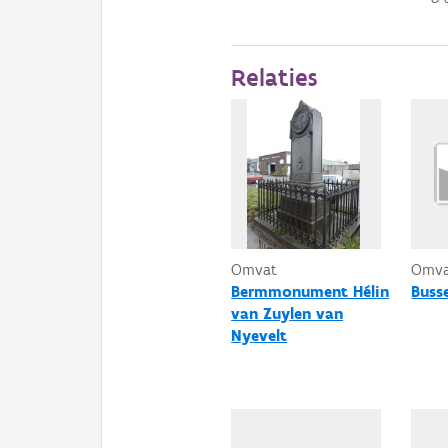
Relaties
Omvat
Omv
Bermmonument Hélin
Buss
van Zuylen van
Nyevelt