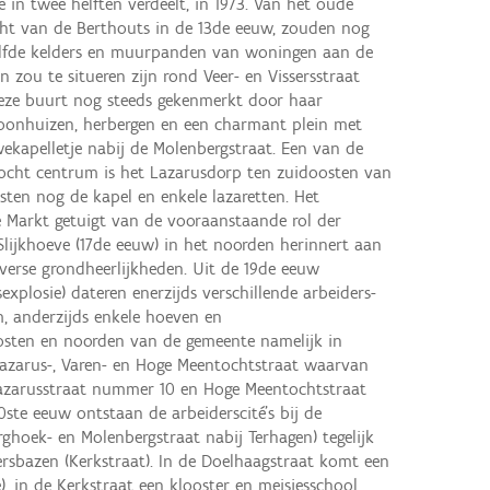
 in twee helften verdeelt, in 1973. Van het oude
ht van de Berthouts in de 13de eeuw, zouden nog
welfde kelders en muurpanden van woningen aan de
zou te situeren zijn rond Veer- en Vissersstraat
deze buurt nog steeds gekenmerkt door haar
oonhuizen, herbergen en een charmant plein met
kapelletje nabij de Molenbergstraat. Een van de
ocht centrum is het Lazarusdorp ten zuidoosten van
sten nog de kapel en enkele lazaretten. Het
e Markt getuigt van de vooraanstaande rol der
 Slijkhoeve (17de eeuw) in het noorden herinnert aan
diverse grondheerlijkheden. Uit de 19de eeuw
sexplosie) dateren enerzijds verschillende arbeiders-
, anderzijds enkele hoeven en
osten en noorden van de gemeente namelijk in
 Lazarus-, Varen- en Hoge Meentochtstraat waarvan
Lazarusstraat nummer 10 en Hoge Meentochtstraat
ste eeuw ontstaan de arbeiderscité's bij de
rghoek- en Molenbergstraat nabij Terhagen) tegelijk
ersbazen (Kerkstraat). In de Doelhaagstraat komt een
), in de Kerkstraat een klooster en meisjesschool