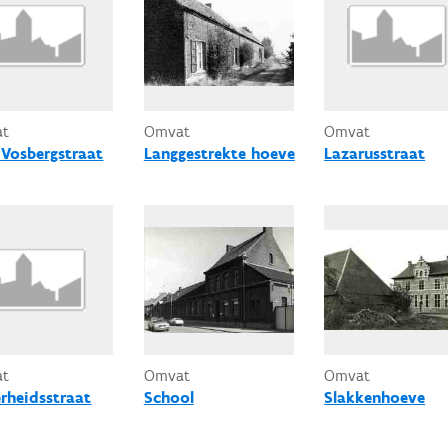
at
Omvat
Omvat
 Vosbergstraat
Langgestrekte hoeve
Lazarusstraat
at
Omvat
Omvat
erheidsstraat
School
Slakkenhoeve