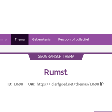
ming
Thema
Gebeurtenis
Persoon of collectief
GEOGRAFISCH THEMA
Rumst
ID
13698
URI
https://id.erfgoed.net/themas/13698