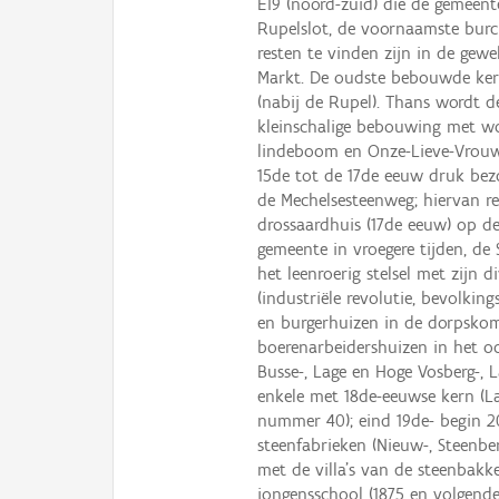
E19 (noord-zuid) die de gemeente
Rupelslot, de voornaamste burc
resten te vinden zijn in de ge
Markt. De oudste bebouwde kern 
(nabij de Rupel). Thans wordt 
kleinschalige bebouwing met w
lindeboom en Onze-Lieve-Vrouwe
15de tot de 17de eeuw druk bez
de Mechelsesteenweg; hiervan re
drossaardhuis (17de eeuw) op d
gemeente in vroegere tijden, de
het leenroerig stelsel met zijn 
(industriële revolutie, bevolking
en burgerhuizen in de dorpskom
boerenarbeidershuizen in het o
Busse-, Lage en Hoge Vosberg-,
enkele met 18de-eeuwse kern (
nummer 40); eind 19de- begin 20
steenfabrieken (Nieuw-, Steenbe
met de villa's van de steenbakk
jongensschool (1875 en volgende