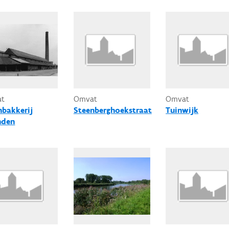
at
Omvat
Omvat
nbakkerij
Steenberghoekstraat
Tuinwijk
nden