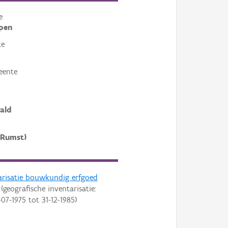
e
pen
te
eente
ald
(Rumst)
arisatie bouwkundig erfgoed
(geografische inventarisatie:
-07-1975
tot
31-12-1985
)