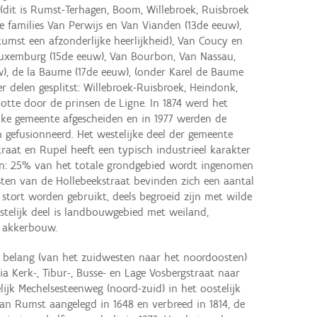
dit is Rumst-Terhagen, Boom, Willebroek, Ruisbroek
 families Van Perwijs en Van Vianden (13de eeuw),
umst een afzonderlijke heerlijkheid), Van Coucy en
Luxemburg (15de eeuw), Van Bourbon, Van Nassau,
w), de la Baume (17de eeuw), (onder Karel de Baume
 delen gesplitst: Willebroek-Ruisbroek, Heindonk,
otte door de prinsen de Ligne. In 1874 werd het
jke gemeente afgescheiden en in 1977 werden de
gefusionneerd. Het westelijke deel der gemeente
traat en Rupel heeft een typisch industrieel karakter
en: 25% van het totale grondgebied wordt ingenomen
sten van de Hollebeekstraat bevinden zich een aantal
s stort worden gebruikt, deels begroeid zijn met wilde
stelijk deel is landbouwgebied met weiland,
g akkerbouw.
l belang (van het zuidwesten naar het noordoosten)
ia Kerk-, Tibur-, Busse- en Lage Vosbergstraat naar
lijk Mechelsesteenweg (noord-zuid) in het oostelijk
an Rumst aangelegd in 1648 en verbreed in 1814, de