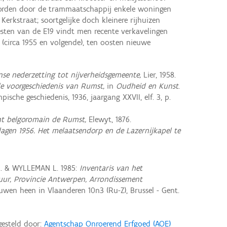
worden door de trammaatschappij enkele woningen
erkstraat; soortgelijke doch kleinere rijhuizen
esten van de E19 vindt men recente verkavelingen
circa 1955 en volgende), ten oosten nieuwe
e nederzetting tot nijverheidsgemeente,
Lier, 1958.
de voorgeschiedenis van Rumst,
in
Oudheid en Kunst
.
ische geschiedenis, 1936, jaargang XXVII, elf. 3, p.
nt belgoromain de Rumst,
Elewyt, 1876.
agen 1956. Het melaatsendorp en de Lazernijkapel te
R. & WYLLEMAN L. 1985:
Inventaris van het
ctuur, Provincie Antwerpen, Arrondissement
wen heen in Vlaanderen 10n3 (Ru-Z), Brussel - Gent.
gesteld door:
Agentschap Onroerend Erfgoed (AOE)