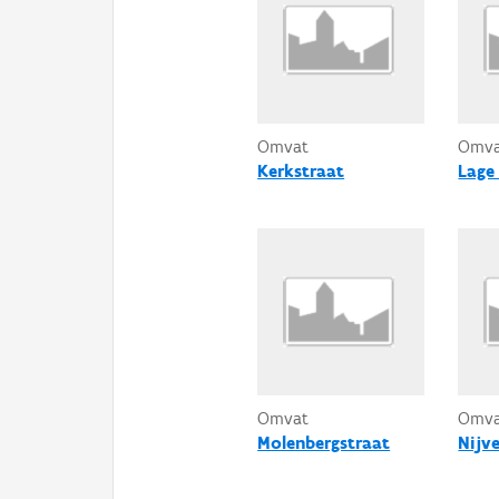
Omvat
Omv
Kerkstraat
Lage
Omvat
Omv
Molenbergstraat
Nijv