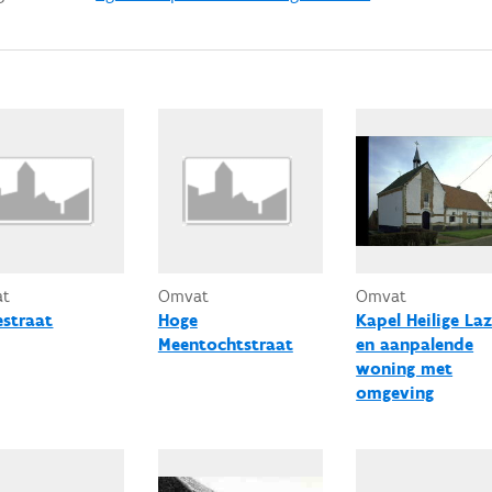
at
Omvat
Omvat
estraat
Hoge
Kapel Heilige La
Meentochtstraat
en aanpalende
woning met
omgeving