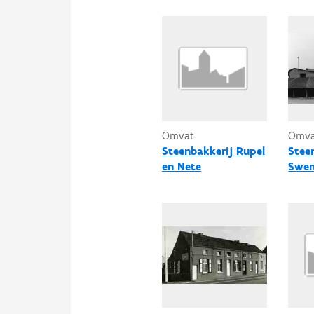
Omvat
Omv
Steenbakkerij Rupel
Stee
en Nete
Swe