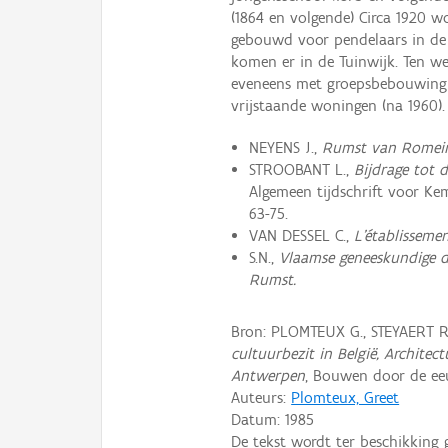
(1864 en volgende) Circa 1920 
gebouwd voor pendelaars in de K
komen er in de Tuinwijk. Ten w
eveneens met groepsbebouwing (
vrijstaande woningen (na 1960).
NEYENS J.,
Rumst van Romeins
STROOBANT L.,
Bijdrage tot 
Algemeen tijdschrift voor Kemp
63-75.
VAN DESSEL C.,
L'établisseme
S.N.,
Vlaamse geneeskundige d
Rumst.
Bron: PLOMTEUX G., STEYAERT 
cultuurbezit in België, Archite
Antwerpen
, Bouwen door de eeu
Auteurs:
Plomteux, Greet
Datum:
1985
De tekst wordt ter beschikking 