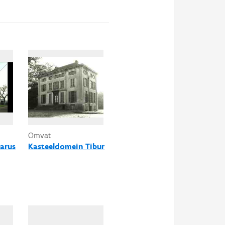
Omvat
zarus
Kasteeldomein Tibur