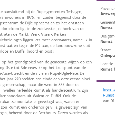
Provinci
e aansluitend bij de Rupelgemeenten Terhagen,
Antwer
78 inwoners in 1976. Ten zuiden begrensd door de
Gemeen
rpscentrum de Dijle opneemt en zo het ontstaan
Rumst
ke dorpskom ligt in de zuidwestelijke hoek van de
raten de Markt, Veer-, Visser-, Kerken
Deelgem
itbreidingen liggen iets meer oostwaarts, namelijk in
Rumst
burstraat en tegen de E19 aan; de landbouwzone sluit
Straat
loos en Duffel (noord en oost).
Onbepa
en op het grondgebied van de gemeente wijzen op een
Locatie
ng (1ste tot 3de eeuw ?) op het kruispunt van de
Rumst 
Asse-Utrecht en de rivieren Rupel-Dijle-Nete. De
et jaar 270 stelden een einde aan deze eerste bloei.
e gemeenschap, maar die werd in 837 door de
Invent
 invallen herleefde Rumst als handelscentrum. Zijn
Rumst
kenhandelaars uit Walem en Duffel. Ook de
van
01
Brabantse muntatelier gevestigd was, waren er
 zou Rumst een onderhorige villa geweest zijn van
rgen, beheerd door de Berthouts. Dezen werden als