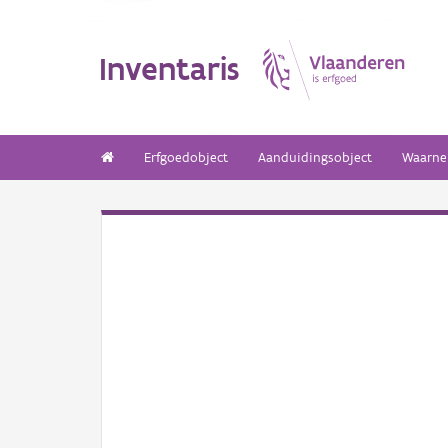
Inventaris
Erfgoedobject
Aanduidingsobject
Waarne