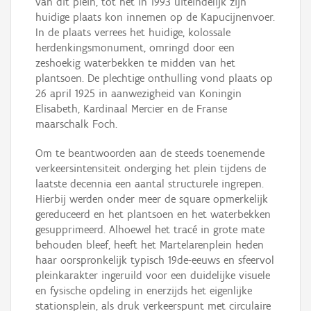
van dit plein, tot het in 1993 uiteindelijk zijn
huidige plaats kon innemen op de Kapucijnenvoer.
In de plaats verrees het huidige, kolossale
herdenkingsmonument, omringd door een
zeshoekig waterbekken te midden van het
plantsoen. De plechtige onthulling vond plaats op
26 april 1925 in aanwezigheid van Koningin
Elisabeth, Kardinaal Mercier en de Franse
maarschalk Foch.
Om te beantwoorden aan de steeds toenemende
verkeersintensiteit onderging het plein tijdens de
laatste decennia een aantal structurele ingrepen.
Hierbij werden onder meer de square opmerkelijk
gereduceerd en het plantsoen en het waterbekken
gesupprimeerd. Alhoewel het tracé in grote mate
behouden bleef, heeft het Martelarenplein heden
haar oorspronkelijk typisch 19de-eeuws en sfeervol
pleinkarakter ingeruild voor een duidelijke visuele
en fysische opdeling in enerzijds het eigenlijke
stationsplein, als druk verkeerspunt met circulaire