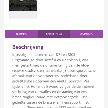
Persoon of collectief
Downloads
Hergebruik
Aanmelden
ALGEMEEN
BESCHRIJVING
KENMERKEN
Beschrijving
Ingevolge de decreten van 1781 en 1805,
uitgevaardigd door Jozef II en Napoleon I, was
men gestart met de ontmanteling van de 14de-
eeuwse stadsvesten: aanvankelijk door sporadische
afbraak van de voorpoorten, naderhand door
gedeeltelijke sloop van een aantal poorten. Pas
tijdens het Hollands Bewind volgde de definitieve
slechting van de wallen en de aanleg van een
brede ringboulevard met octrooiengordel. Het
gedeelte tussen de Diestse- en Tiensepoort, met
name de Tiensevest, werd in 1822 genivelleerd en