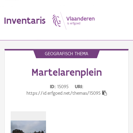
Inventaris
MENU
GEOGRAFISCH THEMA
Martelarenplein
Erfgoedobject
Aanduidingsobject
ID
15095
URI
https://id.erfgoed.net/themas/15095
Waarneming
Thema
Gebeurtenis