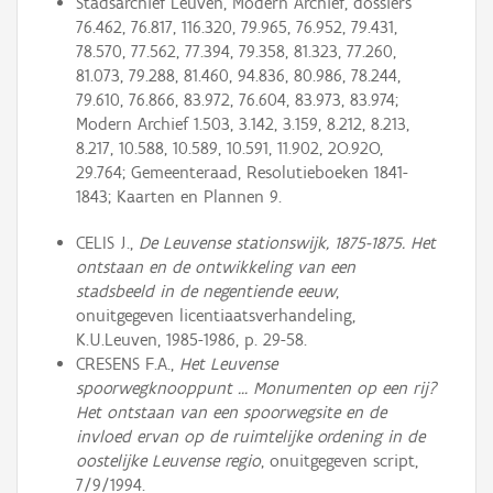
Stadsarchief Leuven, Modern Archief, dossiers
76.462, 76.817, 116.320, 79.965, 76.952, 79.431,
78.570, 77.562, 77.394, 79.358, 81.323, 77.260,
81.073, 79.288, 81.460, 94.836, 80.986, 78.244,
79.610, 76.866, 83.972, 76.604, 83.973, 83.974;
Modern Archief 1.503, 3.142, 3.159, 8.212, 8.213,
8.217, 10.588, 10.589, 10.591, 11.902, 2O.92O,
29.764; Gemeenteraad, Resolutieboeken 1841-
1843; Kaarten en Plannen 9.
CELIS J.,
De Leuvense stationswijk, 1875-1875. Het
ontstaan en de ontwikkeling van een
stadsbeeld in de negentiende eeuw
,
onuitgegeven licentiaatsverhandeling,
K.U.Leuven, 1985-1986, p. 29-58.
CRESENS F.A.,
Het Leuvense
spoorwegknooppunt ... Monumenten op een rij?
Het ontstaan van een spoorwegsite en de
invloed ervan op de ruimtelijke ordening in de
oostelijke Leuvense regio
, onuitgegeven script,
7/9/1994.