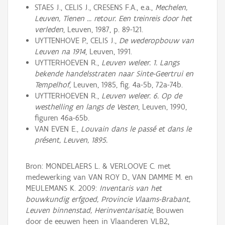
STAES J., CELIS J., CRESENS F.A., e.a.,
Mechelen,
Leuven, Tienen ... retour. Een treinreis door het
verleden
, Leuven, 1987, p. 89-121.
UYTTENHOVE P., CELIS J.,
De wederopbouw van
Leuven na 1914
, Leuven, 1991.
UYTTERHOEVEN R.,
Leuven weleer. 1. Langs
bekende handelsstraten naar Sinte-Geertrui en
Tempelhof
, Leuven, 1985, fig. 4a-5b, 72a-74b.
UYTTERHOEVEN R.,
Leuven weleer. 6. Op de
westhelling en langs de Vesten
, Leuven, 1990,
figuren 46a-65b.
VAN EVEN E.,
Louvain dans le passé et dans le
présent, Leuven, 1895.
Bron: MONDELAERS L. & VERLOOVE C. met
medewerking van VAN ROY D., VAN DAMME M. en
MEULEMANS K. 2009:
Inventaris van het
bouwkundig erfgoed, Provincie Vlaams-Brabant,
Leuven binnenstad, Herinventarisatie
, Bouwen
door de eeuwen heen in Vlaanderen VLB2,