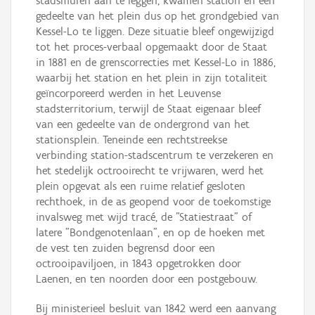
stadsmuren aan te leggen, kwamen station en een
gedeelte van het plein dus op het grondgebied van
Kessel-Lo te liggen. Deze situatie bleef ongewijzigd
tot het proces-verbaal opgemaakt door de Staat
in 1881 en de grenscorrecties met Kessel-Lo in 1886,
waarbij het station en het plein in zijn totaliteit
geïncorporeerd werden in het Leuvense
stadsterritorium, terwijl de Staat eigenaar bleef
van een gedeelte van de ondergrond van het
stationsplein. Teneinde een rechtstreekse
verbinding station-stadscentrum te verzekeren en
het stedelijk octrooirecht te vrijwaren, werd het
plein opgevat als een ruime relatief gesloten
rechthoek, in de as geopend voor de toekomstige
invalsweg met wijd tracé, de "Statiestraat" of
latere "Bondgenotenlaan", en op de hoeken met
de vest ten zuiden begrensd door een
octrooipaviljoen, in 1843 opgetrokken door
Laenen, en ten noorden door een postgebouw.
Bij ministerieel besluit van 1842 werd een aanvang