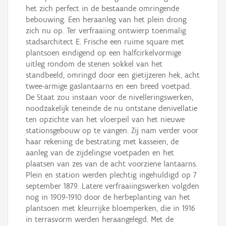
het zich perfect in de bestaande omringende
bebouwing. Een heraanleg van het plein drong
zich nu op. Ter verfraaiing ontwierp toenmalig
stadsarchitect E. Frische een ruime square met
plantsoen eindigend op een halfcirkelvormige
uitleg rondom de stenen sokkel van het
standbeeld, omringd door een gietijzeren hek, acht
twee-armige gaslantaarns en een breed voetpad.
De Staat zou instaan voor de nivelleringswerken,
noodzakelijk teneinde de nu ontstane denivellatie
ten opzichte van het vloerpeil van het nieuwe
stationsgebouw op te vangen. Zij nam verder voor
haar rekening de bestrating met kasseien, de
aanleg van de zijdelingse voetpaden en het
plaatsen van zes van de acht voorziene lantaarns.
Plein en station werden plechtig ingehuldigd op 7
september 1879. Latere verfraaiingswerken volgden
nog in 1909-1910 door de herbeplanting van het
plantsoen met kleurrijke bloemperken, die in 1916
in terrasvorm werden heraangelegd. Met de