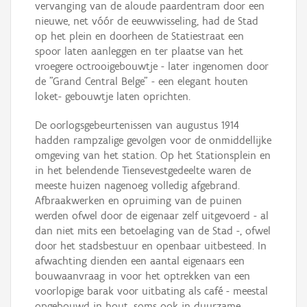
vervanging van de aloude paardentram door een
nieuwe, net vóór de eeuwwisseling, had de Stad
op het plein en doorheen de Statiestraat een
spoor laten aanleggen en ter plaatse van het
vroegere octrooigebouwtje - later ingenomen door
de "Grand Central Belge" - een elegant houten
loket- gebouwtje laten oprichten.
De oorlogsgebeurtenissen van augustus 1914
hadden rampzalige gevolgen voor de onmiddellijke
omgeving van het station. Op het Stationsplein en
in het belendende Tiensevestgedeelte waren de
meeste huizen nagenoeg volledig afgebrand.
Afbraakwerken en opruiming van de puinen
werden ofwel door de eigenaar zelf uitgevoerd - al
dan niet mits een betoelaging van de Stad -, ofwel
door het stadsbestuur en openbaar uitbesteed. In
afwachting dienden een aantal eigenaars een
bouwaanvraag in voor het optrekken van een
voorlopige barak voor uitbating als café - meestal
opgebouwd in hout, soms ook in duurzame