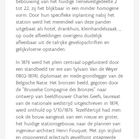
bebouwing van het huidige Tiensevestgedeelte 2
tot 22, zij het blijkbaar in een minder homogene
vorm. Door hun specifieke inplanting nabij het
station werd het merendeel van deze panden
uitgebaat als hotel, drankhuis, kleinhandelszaak...,
op oude afbeeldingen overigens duidelijk
afleesbaar uit de talrijke gevelopschriften en
gelijkvloerse opstanden.
In 1876 werd het plein centraal opgeluisterd door
een standbeeld ter ere van Sylvain Van de Weyer
(1802-1874), diplomaat en mede-grondlegger van de
Belgische Natie. Het bronzen beeld, gegoten door
de "Brusselse Compagnie des Bronzes" naar
ontwerp van beeldhouwer Charles Geefs, laureaat
van de nationale wedstrijd uitgeschreven in 1874,
werd onthuld op 1/10/1876. Tezelfdertijd had men
ook de bouw aangevat van een nieuw en groter,
het huidige stationsgebouw, naar de plannen van
ingenieur-architect Henri Fouquet. Met zijn stijlvol
en imponerend eclectisch gevelfront integreerde