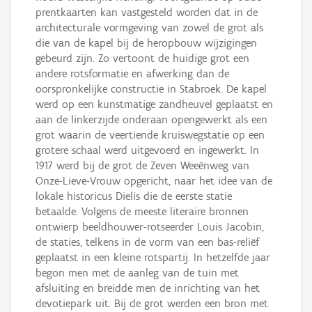
prentkaarten kan vastgesteld worden dat in de
architecturale vormgeving van zowel de grot als
die van de kapel bij de heropbouw wijzigingen
gebeurd zijn. Zo vertoont de huidige grot een
andere rotsformatie en afwerking dan de
oorspronkelijke constructie in Stabroek. De kapel
werd op een kunstmatige zandheuvel geplaatst en
aan de linkerzijde onderaan opengewerkt als een
grot waarin de veertiende kruiswegstatie op een
grotere schaal werd uitgevoerd en ingewerkt. In
1917 werd bij de grot de Zeven Weeënweg van
Onze-Lieve-Vrouw opgericht, naar het idee van de
lokale historicus Dielis die de eerste statie
betaalde. Volgens de meeste literaire bronnen
ontwierp beeldhouwer-rotseerder Louis Jacobin,
de staties, telkens in de vorm van een bas-reliëf
geplaatst in een kleine rotspartij. In hetzelfde jaar
begon men met de aanleg van de tuin met
afsluiting en breidde men de inrichting van het
devotiepark uit. Bij de grot werden een bron met