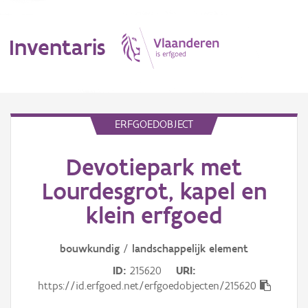
Inventaris
MENU
ERFGOEDOBJECT
Devotiepark met
Erfgoedobject
Lourdesgrot, kapel en
Aanduidingsobject
klein erfgoed
Waarneming
bouwkundig
/
landschappelijk
element
Thema
ID
215620
URI
https://id.erfgoed.net/erfgoedobjecten/215620
Gebeurtenis