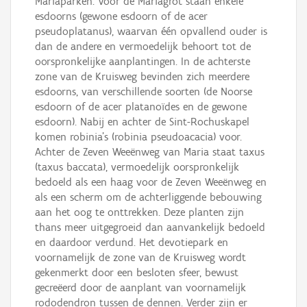
Mariaparken. Vóór de Mariagrot staan enkele
esdoorns (gewone esdoorn of de acer
pseudoplatanus), waarvan één opvallend ouder is
dan de andere en vermoedelijk behoort tot de
oorspronkelijke aanplantingen. In de achterste
zone van de Kruisweg bevinden zich meerdere
esdoorns, van verschillende soorten (de Noorse
esdoorn of de acer platanoïdes en de gewone
esdoorn). Nabij en achter de Sint-Rochuskapel
komen robinia’s (robinia pseudoacacia) voor.
Achter de Zeven Weeënweg van Maria staat taxus
(taxus baccata), vermoedelijk oorspronkelijk
bedoeld als een haag voor de Zeven Weeënweg en
als een scherm om de achterliggende bebouwing
aan het oog te onttrekken. Deze planten zijn
thans meer uitgegroeid dan aanvankelijk bedoeld
en daardoor verdund. Het devotiepark en
voornamelijk de zone van de Kruisweg wordt
gekenmerkt door een besloten sfeer, bewust
gecreëerd door de aanplant van voornamelijk
rododendron tussen de dennen. Verder zijn er