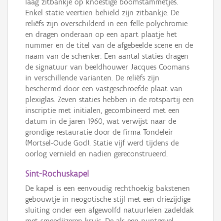
laag zitbankje op knoestige boomstammetjes.
Enkel statie veertien behield zijn zitbankje. De
reliëfs zijn overschilderd in een felle polychromie
en dragen onderaan op een apart plaatje het
nummer en de titel van de afgebeelde scene en de
naam van de schenker. Een aantal staties dragen
de signatuur van beeldhouwer Jacques Coomans
in verschillende varianten. De reliëfs zijn
beschermd door een vastgeschroefde plaat van
plexiglas. Zeven staties hebben in de rotspartij een
inscriptie met initialen, gecombineerd met een
datum in de jaren 1960, wat verwijst naar de
grondige restauratie door de firma Tondeleir
(Mortsel-Oude God). Statie vijf werd tijdens de
oorlog vernield en nadien gereconstrueerd.
Sint-Rochuskapel
De kapel is een eenvoudig rechthoekig bakstenen
gebouwtje in neogotische stijl met een driezijdige
sluiting onder een afgewolfd natuurleien zadeldak
met smeedijzeren kruis. De als een puntgevel