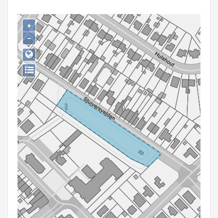
Persoon of collectief
+
Downloads
−
Hergebruik
Aanmelden