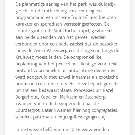
De planmatige aanleg van het park was duidelijk
gericht op de uitbeelding van een religieus
programma in een intieme “ruimte” met besloten
karakter en sporadisch verrassingseffecten. De
Lourdesgrot en de Sint-Rochuskapel, gesitueerd
aan beide uiteinden van het perceel, werden
verbonden door een padenstelsel dat de bezoeker
langs de Zeven Weeënweg en al slingerend langs de
Kruisweg moest leiden. De oorspronkelijke
beplanting van het perceel met licht golvend reliëf
bestond voornamelijk uit autochtone dennen en
werd aangevuld met zowel inheemse als exotische
boomsoorten en heesters. Het devotiepark groeide
uit tot een bedevaartplaats. Processies uit Bazel,
Borgerhout, Kapellen, Merksem en Steendorp
kwamen van in de beginperiode naar de
Lourdesgrot. Later kwamen hier nog congregaties,
scholen, patronaten en jeugdbewegingen bij.
In de tweede helft van de 20ste eeuw vonden