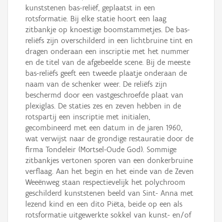
kunststenen bas-reliëf, geplaatst in een
rotsformatie. Bij elke statie hoort een laag
zitbankje op knoestige boomstammetjes. De bas-
reliëfs zijn overschilderd in een lichtbruine tint en
dragen onderaan een inscriptie met het nummer
en de titel van de afgebeelde scene. Bij de meeste
bas-reliëfs geeft een tweede plaatje onderaan de
naam van de schenker weer. De reliëfs zijn
beschermd door een vastgeschroefde plaat van
plexiglas. De staties zes en zeven hebben in de
rotspartij een inscriptie met initialen,
gecombineerd met een datum in de jaren 1960,
wat verwijst naar de grondige restauratie door de
firma Tondeleir (Mortsel-Oude God). Sommige
zitbankjes vertonen sporen van een donkerbruine
verflaag. Aan het begin en het einde van de Zeven
Weeënweg staan respectievelijk het polychroom
geschilderd kunststenen beeld van Sint- Anna met
lezend kind en een dito Piëta, beide op een als
rotsformatie uitgewerkte sokkel van kunst- en/of