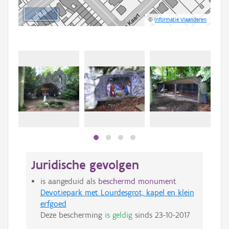
50 m
©
Informatie Vlaanderen
Juridische gevolgen
is aangeduid als
beschermd monument
Devotiepark met Lourdesgrot, kapel en klein
erfgoed
Deze bescherming
is geldig
sinds
23-10-2017