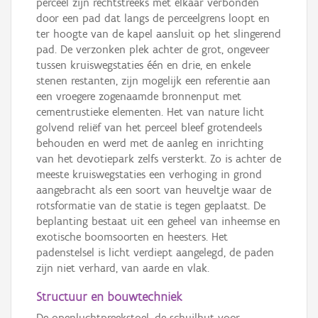
perceel zijn rechtstreeks met elkaar verbonden
door een pad dat langs de perceelgrens loopt en
ter hoogte van de kapel aansluit op het slingerend
pad. De verzonken plek achter de grot, ongeveer
tussen kruiswegstaties één en drie, en enkele
stenen restanten, zijn mogelijk een referentie aan
een vroegere zogenaamde bronnenput met
cementrustieke elementen. Het van nature licht
golvend reliëf van het perceel bleef grotendeels
behouden en werd met de aanleg en inrichting
van het devotiepark zelfs versterkt. Zo is achter de
meeste kruiswegstaties een verhoging in grond
aangebracht als een soort van heuveltje waar de
rotsformatie van de statie is tegen geplaatst. De
beplanting bestaat uit een geheel van inheemse en
exotische boomsoorten en heesters. Het
padenstelsel is licht verdiept aangelegd, de paden
zijn niet verhard, van aarde en vlak.
Structuur en bouwtechniek
De openluchtpreekstoel, de schuilhut voor