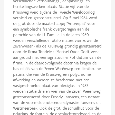
verschillende verbouwings-, aanpassings- en
herstellingswerken plaats. Statie vijf van de
Kruisweg werd tijdens de Tweede Wereldoorlog
vernield en gereconstrueerd. Op 5 mei 1964 werd
de grot door de maatschappij “Antverpia” voor
een symbolische frank overgedragen aan de
parochie van de H. Familie. In de jaren 1960
werden verschillende rotsformaties van zowel de
Zevenweeën- als de Kruisweg grondig gerestaureerd
door de firma Tondeleir (Mortsel-Oude God), veelal
aangeduid met een signatuur en/of datum van de
firma. In de daaropvolgende decennia kregen de
bas-reliëfs van de Zeven Weeënweg een lichtbruine
patina, die van de Kruisweg een polychrome
afwerking en werden ze beschermd met een
vastgeschroefde plaat van plexiglas. In 1987
werden statie drie en vier van de Zeven Weeënweg
gereconstrueerd door Freddy Janssens, een nazaat
van de voormelde rotseerdersdynastie Janssens uit
Westmeerbeek. Ook de grot, de schuilhut voor de
pelgrims, de fontein, de openluchtpreekstoel en de