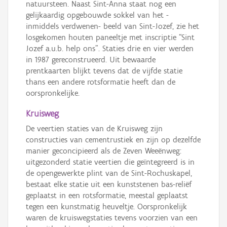
natuursteen. Naast Sint-Anna staat nog een
gelijkaardig opgebouwde sokkel van het -
inmiddels verdwenen- beeld van Sint-Jozef, zie het
losgekomen houten paneeltje met inscriptie “Sint
Jozef a.u.b. help ons”. Staties drie en vier werden
in 1987 gereconstrueerd. Uit bewaarde
prentkaarten blijkt tevens dat de vijfde statie
thans een andere rotsformatie heeft dan de
oorspronkelijke.
Kruisweg
De veertien staties van de Kruisweg zijn
constructies van cementrustiek en zijn op dezelfde
manier geconcipieerd als de Zeven Weeënweg:
uitgezonderd statie veertien die geïntegreerd is in
de opengewerkte plint van de Sint-Rochuskapel,
bestaat elke statie uit een kunststenen bas-reliëf
geplaatst in een rotsformatie, meestal geplaatst
tegen een kunstmatig heuveltje. Oorspronkelijk
waren de kruiswegstaties tevens voorzien van een