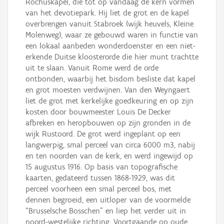
Rochuskapel, die tot op vandaag de kern vormen
van het devotiepark. Hij liet de grot en de kapel
overbrengen vanuit Stabroek (wijk heuvels, Kleine
Molenweg), waar ze gebouwd waren in functie van
een lokaal aanbeden wonderdoenster en een niet-
erkende Duitse kloosterorde die hier munt trachtte
uit te slaan. Vanuit Rome werd de orde
ontbonden, waarbij het bisdom besliste dat kapel
en grot moesten verdwijnen. Van den Weyngaert
liet de grot met kerkelijke goedkeuring en op zijn
kosten door bouwmeester Louis De Decker
afbreken en heropbouwen op zijn gronden in de
wijk Rustoord. De grot werd ingeplant op een
langwerpig, smal perceel van circa 6000 m3, nabij
en ten noorden van de kerk, en werd ingewijd op
15 augustus 1916. Op basis van topografische
kaarten, gedateerd tussen 1868-1929, was dit
perceel voorheen een smal perceel bos, met
dennen begroeid, een uitloper van de voormelde
“Brusselsche Bosschen” en liep het verder uit in
noord-westelijke richting. Voortgaande op oude