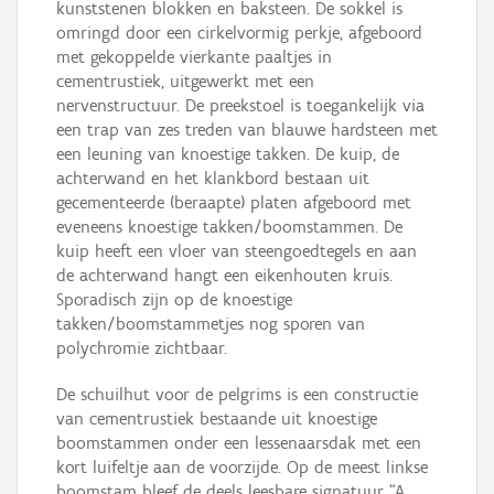
kunststenen blokken en baksteen. De sokkel is
omringd door een cirkelvormig perkje, afgeboord
met gekoppelde vierkante paaltjes in
cementrustiek, uitgewerkt met een
nervenstructuur. De preekstoel is toegankelijk via
een trap van zes treden van blauwe hardsteen met
een leuning van knoestige takken. De kuip, de
achterwand en het klankbord bestaan uit
gecementeerde (beraapte) platen afgeboord met
eveneens knoestige takken/boomstammen. De
kuip heeft een vloer van steengoedtegels en aan
de achterwand hangt een eikenhouten kruis.
Sporadisch zijn op de knoestige
takken/boomstammetjes nog sporen van
polychromie zichtbaar.
De schuilhut voor de pelgrims is een constructie
van cementrustiek bestaande uit knoestige
boomstammen onder een lessenaarsdak met een
kort luifeltje aan de voorzijde. Op de meest linkse
boomstam bleef de deels leesbare signatuur “A.