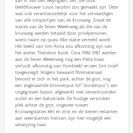
van A. Van den Weyngaert zelf, die door
beeldhouwer Louis Jacobin zou gemaakt zijn. Deze
was ook verantwoordelijk voor het vervaardigen
van alle rotspartijen van de Kruisweg. Zowel de
staties van de Zeven Weeënweg als die van de
kruisweg werden betaald door privépersonen,
wiens naam op quasi elke statie vermeld wordt.
Het beeld van Sint-Anna zou afkomstig zijn van
het atelier Theodoor Koob. Circa 1986-1987 werden
aan de Zeven Weeënweg nog een Piëta (naar
verluidt afkomstig van Humbeek) en een Sint-Jozef
toegevoegd. Volgens bewaard filmmateriaal
bevond er zich in het park, achter de grot, nog
een zogenaamde bronnenput (of “donderput”), een
uitgegraven bassin, afgewerkt met cementrustieke
zuilen en een balustrade. De huidige verzonken
plek achter de grot, ongeveer tussen
Kruiswegstaties één en drie, en de stenen restanten
aan weerskanten hiervan, zijn hier mogelijk een
verwijzing naar.