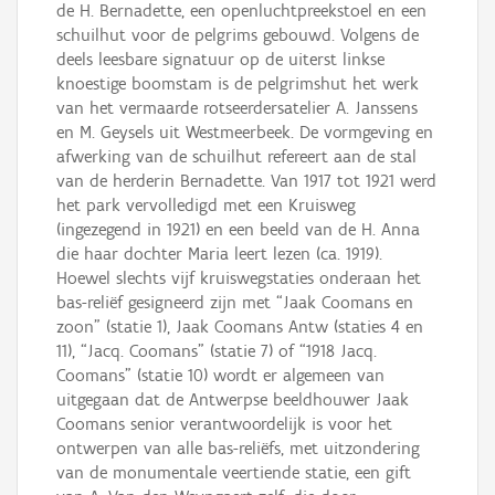
de H. Bernadette, een openluchtpreekstoel en een
schuilhut voor de pelgrims gebouwd. Volgens de
deels leesbare signatuur op de uiterst linkse
knoestige boomstam is de pelgrimshut het werk
van het vermaarde rotseerdersatelier A. Janssens
en M. Geysels uit Westmeerbeek. De vormgeving en
afwerking van de schuilhut refereert aan de stal
van de herderin Bernadette. Van 1917 tot 1921 werd
het park vervolledigd met een Kruisweg
(ingezegend in 1921) en een beeld van de H. Anna
die haar dochter Maria leert lezen (ca. 1919).
Hoewel slechts vijf kruiswegstaties onderaan het
bas-reliëf gesigneerd zijn met “Jaak Coomans en
zoon” (statie 1), Jaak Coomans Antw (staties 4 en
11), “Jacq. Coomans” (statie 7) of “1918 Jacq.
Coomans” (statie 10) wordt er algemeen van
uitgegaan dat de Antwerpse beeldhouwer Jaak
Coomans senior verantwoordelijk is voor het
ontwerpen van alle bas-reliëfs, met uitzondering
van de monumentale veertiende statie, een gift