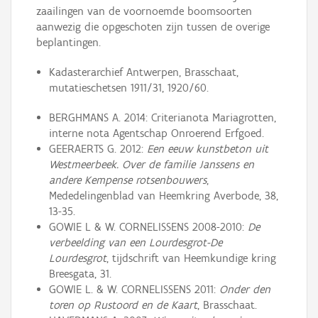
zaailingen van de voornoemde boomsoorten
aanwezig die opgeschoten zijn tussen de overige
beplantingen.
Kadasterarchief Antwerpen, Brasschaat,
mutatieschetsen 1911/31, 1920/60.
BERGHMANS A. 2014: Criterianota Mariagrotten,
interne nota Agentschap Onroerend Erfgoed.
GEERAERTS G. 2012:
Een eeuw kunstbeton uit
Westmeerbeek. Over de familie Janssens
en
andere Kempense rotsenbouwers
,
Mededelingenblad van Heemkring Averbode, 38,
13-35.
GOWIE L & W. CORNELISSENS 2008-2010:
De
verbeelding van een Lourdesgrot-De
Lourdesgrot
, tijdschrift van Heemkundige kring
Breesgata, 31.
GOWIE L. & W. CORNELISSENS 2011:
Onder den
toren op Rustoord en de Kaart
, Brasschaat.