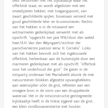
deur verbonden met het bijlokaaltje waar het
offerblok staat, en wordt afgesloten met een
smeedijzeren hekken, met toegangspoort, van
zwart geschilderde spijlen, bovenaan versierd met
goud geschilderde lelie- en kruismotieven. Rechts
van het hekken is in de rotswand een
witmarmeren gedenkplaat verwerkt met als
opschrift: “opgericht ten jare 1916/door den weled.
heer/A.H. Van den Weyngaert/stichter der
parochie/eerste pastoor eerw. H. Cornelis”. Links
van het hekken bevindt zich het ingebouwde
offerblok, herkenbaar aan de buitenzijde door een
marmeren gedenkplaat met als opschrift: ”offerbok
voor het onderhoud der grot”. De gaten in de
rotspartij onderaan het Mariabeeld alsook de met
natuurstenen blokken afgezette opvangbekkens
aan weerszijden vóór de grot, refereren aan een
vroegere bron in de vorm van een druppelende
waterval. Het in de rotsconstructie geïntegreerde
bijlokaaltje heeft in de linkse zijgevel van de grot,
een klein rondboogvenstertje met houten