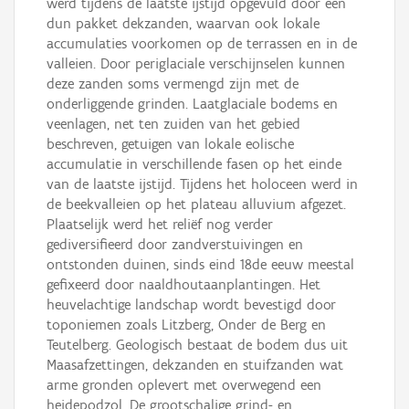
werd tijdens de laatste ijstijd opgevuld door een
dun pakket dekzanden, waarvan ook lokale
accumulaties voorkomen op de terrassen en in de
valleien. Door periglaciale verschijnselen kunnen
deze zanden soms vermengd zijn met de
onderliggende grinden. Laatglaciale bodems en
veenlagen, net ten zuiden van het gebied
beschreven, getuigen van lokale eolische
accumulatie in verschillende fasen op het einde
van de laatste ijstijd. Tijdens het holoceen werd in
de beekvalleien op het plateau alluvium afgezet.
Plaatselijk werd het reliëf nog verder
gediversifieerd door zandverstuivingen en
ontstonden duinen, sinds eind 18de eeuw meestal
gefixeerd door naaldhoutaanplantingen. Het
heuvelachtige landschap wordt bevestigd door
toponiemen zoals Litzberg, Onder de Berg en
Teutelberg. Geologisch bestaat de bodem dus uit
Maasafzettingen, dekzanden en stuifzanden wat
arme gronden oplevert met overwegend een
heidepodzol. De grootschalige grind- en