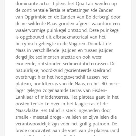
dominante actor. Tijdens het Quartair werden op
de continentale Tertiaire afzettingen (de Zanden
van Opgrimbie en de Zanden van Bolderberg) door
de verwilderde Maas grinden afgezet waardoor een
waaiervormige puinkegel ontstond. Deze puinkegel
is opgebouwd uit afbraakmateriaal van het
hercynisch gebergte in de Vogezen. Doordat de
Maas in verschillende ijstijden en tussenijstijden
dergelijke sedimenten afzette en ook weer
erodeerde, ontstonden sedimentatieterrassen. De
natuurlijke, noord-zuid georiënteerde steilrand
overbrugt hier het hoogteverschil tussen het
plateau, hoofdterras van de Maas, en het 40 meter
lager gelegen zogenaamde terras van Eisden-
Lanklaar of middenterras. Het plateau gaat in het
oosten tenslotte over in het laagterras of de
Maasvlakte. Het talud is sterk ingesneden door
smalle - meestal droge - valleien en zijvalleien die
verantwoordelijk zijn voor het grillig patroon. De
brede concaviteit aan de voet van de plateaurand