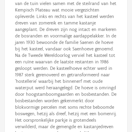
van de tuin vielen samen met de steilrand van het
Kempisch Plateau wat mooie vergezichten
opleverde. Links en rechts van het kasteel werden
dreven van zomereik en tamme kastanje
aangeplant. De dreven zijn nog intact en markeren
de bosranden en voormalige aardappelakker. In de
jaren 1930 bewoonde de familie Saenen de hoeve
bij het kasteel, vandaar ook Saenhoeve genoemd.
Na de Tweede Wereldoorlog verviel het kasteel tot
een ruïne waarvan de laatste restanten in 1986
gesloopt werden. De kasteelhoeve echter werd in
1987 sterk gerenoveerd en getransformeerd naar
'hostellerie' waarbij het binnenerf met oude
waterput werd heraangelegd. De hoeve is omringd
door hoogstamboomgaarden en bosbestanden. De
bosbestanden worden gekenmerkt door
blokvormige percelen met soms rechte beboomde
boswegen, hetzij als dreef, hetzij met een bomenrij.
Het oorspronkelijke parkje is grotendeels
verwilderd, maar de gemengde en kastanjedreven