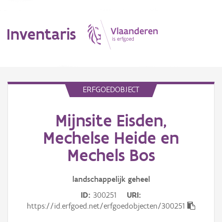
Inventaris
MENU
ERFGOEDOBJECT
Mijnsite Eisden,
Erfgoedobject
Mechelse Heide en
Aanduidingsobject
Mechels Bos
Waarneming
landschappelijk
geheel
Thema
ID
300251
URI
https://id.erfgoed.net/erfgoedobjecten/300251
Gebeurtenis