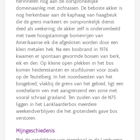
herinneren nog aan de oorspronkelijke
domeinaanleg met zichtassen. De beboste akker is
nog herkenbaar aan de kaphaag van haagbeuk
die de grens markeert en oorspronkelijk dienst
deed als veekering; de akker zelf is onderverdeeld
met twee hoogstammige bomenrijen van
Amerikaanse eik die afgesloten worden door een
klein metalen hek. Na een bosbrand in 1976
kwamen er spontaan gevormde bossen van berk,
eik en den. Op kleine open plekken in het bos
komen heiderestanten en stuifduinen voor zoals
op de Teutelberg. In het noordwesten van het
bosgebied, vlakbij de grens van het gebied, ligt een
voedselarm ven met aangrenzend een zone met
vooral schraal grasland. Ten zuiden van de N75
liggen in het Lanklaarderbos meerdere
weekendverblijven die het grotendeels gave bos
verstoren.
Mijngeschiedenis
Met de ontdekking van steenkool in de Limburgse