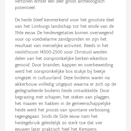
vertonen echter een zeer groot archeologisch
potentieel.
De heide bleef kenmerkend voor het grootste deel
van het Limburgs landschap tot het einde van de
19de eeuw. De heidevegetaties komen overwegend
voor op voedselarme zandgronden en zijn het
resultaat van menselijke activiteit. Reeds in het
neolithicum (4500-2500 voor Christus) werden
delen van het oorspronkelijke berken-eikenbos
gerooid. Door branden, kappen en overbeweiding
werd het oorspronkelijke bos stukje bij beetje
omgezet in cultuurland. Deze bodems waren na
akkerbouw volledig uitgeput waarna er zich op de
gedegradeerde bodems heide ontwikkelde. Door
begrazing met schapen, het steken van plaggen,
het maaien en hakken in de gemeenschappelijke
heide werd het proces van spontane verbossing
tegengegaan. Sinds de 12de eeuw nam het
heidegebruik geleidelijk zo sterk toe dat vier
eeuwen later praktisch heel het Kempens