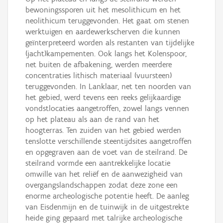
bewoningssporen uit het mesolithicum en het
neolithicum teruggevonden. Het gaat om stenen
werktuigen en aardewerkscherven die kunnen
geïnterpreteerd worden als restanten van tijdelijke
(jacht)kampementen. Ook langs het Kolenspoor,
net buiten de afbakening, werden meerdere
concentraties lithisch materiaal (vuursteen)
teruggevonden. In Lanklaar, net ten noorden van
het gebied, werd tevens een reeks gelijkaardige
vondstlocaties aangetroffen, zowel langs vennen
op het plateau als aan de rand van het
hoogterras. Ten zuiden van het gebied werden
tenslotte verschillende steentijdsites aangetroffen
en opgegraven aan de voet van de steilrand. De
steilrand vormde een aantrekkelijke locatie
omwille van het reliëf en de aanwezigheid van
overgangslandschappen zodat deze zone een
enorme archeologische potentie heeft. De aanleg
van Eisdenmijn en de tuinwijk in de uitgestrekte
heide ging gepaard met talrijke archeologische