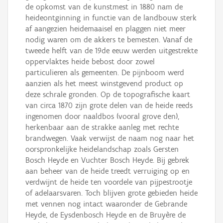
de opkomst van de kunstmest in 1880 nam de
heideontginning in functie van de landbouw sterk
af aangezien heidemaaisel en plaggen niet meer
nodig waren om de akkers te bemesten. Vanaf de
tweede helft van de 19de eeuw werden uitgestrekte
oppervlaktes heide bebost door zowel
particulieren als gemeenten. De pijnboom werd
aanzien als het meest winstgevend product op
deze schrale gronden. Op de topografische kaart
van circa 1870 zijn grote delen van de heide reeds
ingenomen door naaldbos (vooral grove den),
herkenbaar aan de strakke aanleg met rechte
brandwegen. Vaak verwijst de naam nog naar het
oorspronkelijke heidelandschap zoals Gersten
Bosch Heyde en Vuchter Bosch Heyde. Bij gebrek
aan beheer van de heide treedt verruiging op en
verdwijnt de heide ten voordele van pijpestrootje
of adelaarsvaren. Toch blijven grote gebieden heide
met vennen nog intact waaronder de Gebrande
Heyde, de Eysdenbosch Heyde en de Bruyère de