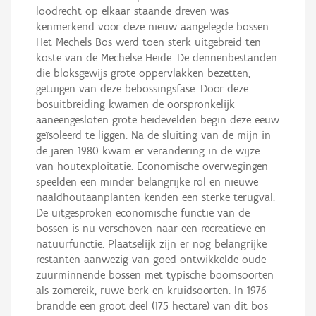
loodrecht op elkaar staande dreven was
kenmerkend voor deze nieuw aangelegde bossen.
Het Mechels Bos werd toen sterk uitgebreid ten
koste van de Mechelse Heide. De dennenbestanden
die bloksgewijs grote oppervlakken bezetten,
getuigen van deze bebossingsfase. Door deze
bosuitbreiding kwamen de oorspronkelijk
aaneengesloten grote heidevelden begin deze eeuw
geïsoleerd te liggen. Na de sluiting van de mijn in
de jaren 1980 kwam er verandering in de wijze
van houtexploitatie. Economische overwegingen
speelden een minder belangrijke rol en nieuwe
naaldhoutaanplanten kenden een sterke terugval.
De uitgesproken economische functie van de
bossen is nu verschoven naar een recreatieve en
natuurfunctie. Plaatselijk zijn er nog belangrijke
restanten aanwezig van goed ontwikkelde oude
zuurminnende bossen met typische boomsoorten
als zomereik, ruwe berk en kruidsoorten. In 1976
brandde een groot deel (175 hectare) van dit bos