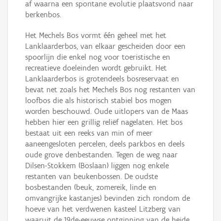
af waarna een spontane evolutie plaatsvond naar
berkenbos.
Het Mechels Bos vormt één geheel met het
Lanklaarderbos, van elkaar gescheiden door een
spoorlijn die enkel nog voor toeristische en
recreatieve doeleinden wordt gebruikt. Het
Lanklaarderbos is grotendeels bosreservaat en
bevat net zoals het Mechels Bos nog restanten van
loofbos die als historisch stabiel bos mogen
worden beschouwd. Oude uitlopers van de Maas
hebben hier een grillig reliëf nagelaten. Het bos
bestaat uit een reeks van min of meer
aaneengesloten percelen, deels parkbos en deels
oude grove denbestanden. Tegen de weg naar
Dilsen-Stokkem (Boslaan) liggen nog enkele
restanten van beukenbossen. De oudste
bosbestanden (beuk, zomereik, linde en
omvangrijke kastanjes) bevinden zich rondom de
hoeve van het verdwenen kasteel Litzberg van
waaruit de 19de-eeuwse ontginning van de heide