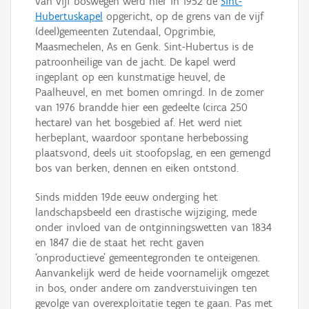
van vijf boswegen werd hier in 1952 de
Sint-
Hubertuskapel
opgericht, op de grens van de vijf
(deel)gemeenten Zutendaal, Opgrimbie,
Maasmechelen, As en Genk. Sint-Hubertus is de
patroonheilige van de jacht. De kapel werd
ingeplant op een kunstmatige heuvel, de
Paalheuvel, en met bomen omringd. In de zomer
van 1976 brandde hier een gedeelte (circa 250
hectare) van het bosgebied af. Het werd niet
herbeplant, waardoor spontane herbebossing
plaatsvond, deels uit stoofopslag, en een gemengd
bos van berken, dennen en eiken ontstond.
Sinds midden 19de eeuw onderging het
landschapsbeeld een drastische wijziging, mede
onder invloed van de ontginningswetten van 1834
en 1847 die de staat het recht gaven
‘onproductieve’ gemeentegronden te onteigenen.
Aanvankelijk werd de heide voornamelijk omgezet
in bos, onder andere om zandverstuivingen ten
gevolge van overexploitatie tegen te gaan. Pas met