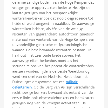
de arme zandige bodem van de Hoge Kempen dat
vroeger grote oppervlakten bedekte. Het zijn de
laatste getuigen van het oorspronkelijke
wintereiken-berkenbos dat nooit degradeerde tot
heide of werd omgezet in naaldbos. De aanwezige
wintereiken hebben, als één van de weinige
restanten van gegarandeerd autochtoon genetisch
materiaal van wintereik van de Hoge Kempen, een
uitzonderlijke genetische en fytosociologische
waarde. De best bewaarde restanten bestaan uit
hakhout met zeer oude brede stoven. Het
aanwezige eiken-berkenbos moet als het
secundaire bos van het potentiële wintereikenbos
aanzien worden. Tijdens de Eerste Wereldoorlog
werd een deel van de Mechelse Heide door het
Duitse leger omgevormd tot een
militair
oefenterrein
. Op de 'Berg van As' zijn verschillende
rechthoekige bunkers bewaard als restant van de
eerste linie; ook observatiebunkers en bomkraters
getuigen nog van de vroegere activiteiten. De