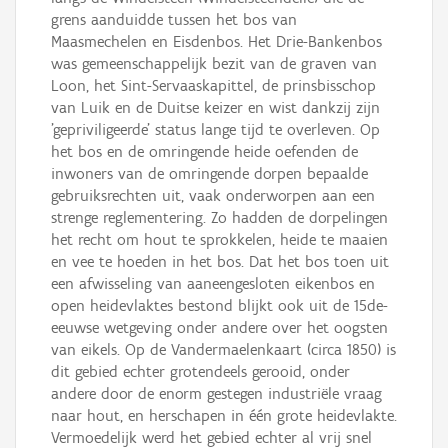
grens aanduidde tussen het bos van
Maasmechelen en Eisdenbos. Het Drie-Bankenbos
was gemeenschappelijk bezit van de graven van
Loon, het Sint-Servaaskapittel, de prinsbisschop
van Luik en de Duitse keizer en wist dankzij zijn
'gepriviligeerde' status lange tijd te overleven. Op
het bos en de omringende heide oefenden de
inwoners van de omringende dorpen bepaalde
gebruiksrechten uit, vaak onderworpen aan een
strenge reglementering. Zo hadden de dorpelingen
het recht om hout te sprokkelen, heide te maaien
en vee te hoeden in het bos. Dat het bos toen uit
een afwisseling van aaneengesloten eikenbos en
open heidevlaktes bestond blijkt ook uit de 15de-
eeuwse wetgeving onder andere over het oogsten
van eikels. Op de Vandermaelenkaart (circa 1850) is
dit gebied echter grotendeels gerooid, onder
andere door de enorm gestegen industriële vraag
naar hout, en herschapen in één grote heidevlakte.
Vermoedelijk werd het gebied echter al vrij snel