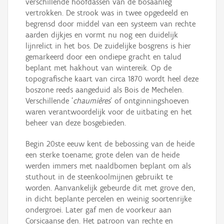
verschillende hoofdassen van de bosaanleg
vertrokken. De strook was in twee opgedeeld en
begrensd door middel van een systeem van rechte
aarden dijkjes en vormt nu nog een duidelijk
lijnrelict in het bos. De zuidelijke bosgrens is hier
gemarkeerd door een ondiepe gracht en talud
beplant met hakhout van wintereik. Op de
topografische kaart van circa 1870 wordt heel deze
boszone reeds aangeduid als Bois de Mechelen.
Verschillende '
chaumières
' of ontginningshoeven
waren verantwoordelijk voor de uitbating en het
beheer van deze bosgebieden.
Begin 20ste eeuw kent de bebossing van de heide
een sterke toename; grote delen van de heide
werden immers met naaldbomen beplant om als
stuthout in de steenkoolmijnen gebruikt te
worden. Aanvankelijk gebeurde dit met grove den,
in dicht beplante percelen en weinig soortenrijke
ondergroei. Later gaf men de voorkeur aan
Corsicaanse den. Het patroon van rechte en