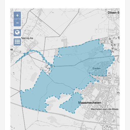
Persoon of collectief
+
Downloads
−
Hergebruik
Aanmelden