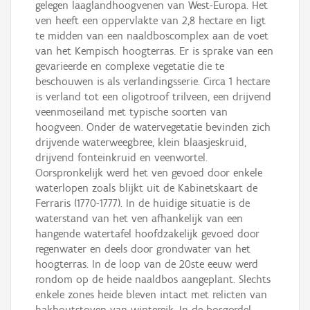
gelegen laaglandhoogvenen van West-Europa. Het
ven heeft een oppervlakte van 2,8 hectare en ligt
te midden van een naaldboscomplex aan de voet
van het Kempisch hoogterras. Er is sprake van een
gevarieerde en complexe vegetatie die te
beschouwen is als verlandingsserie. Circa 1 hectare
is verland tot een oligotroof trilveen, een drijvend
veenmoseiland met typische soorten van
hoogveen. Onder de watervegetatie bevinden zich
drijvende waterweegbree, klein blaasjeskruid,
drijvend fonteinkruid en veenwortel.
Oorspronkelijk werd het ven gevoed door enkele
waterlopen zoals blijkt uit de Kabinetskaart de
Ferraris (1770-1777). In de huidige situatie is de
waterstand van het ven afhankelijk van een
hangende watertafel hoofdzakelijk gevoed door
regenwater en deels door grondwater van het
hoogterras. In de loop van de 20ste eeuw werd
rondom op de heide naaldbos aangeplant. Slechts
enkele zones heide bleven intact met relicten van
hakhoutstoven van wintereik. In de bosgordel