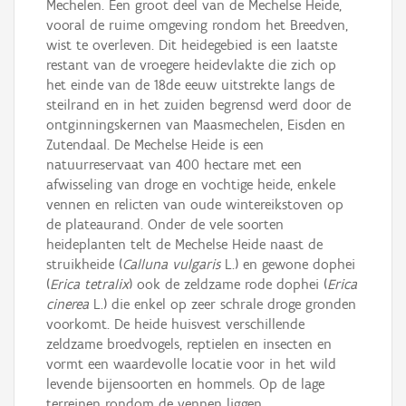
Mechelen. Een groot deel van de Mechelse Heide,
vooral de ruime omgeving rondom het Breedven,
wist te overleven. Dit heidegebied is een laatste
restant van de vroegere heidevlakte die zich op
het einde van de 18de eeuw uitstrekte langs de
steilrand en in het zuiden begrensd werd door de
ontginningskernen van Maasmechelen, Eisden en
Zutendaal. De Mechelse Heide is een
natuurreservaat van 400 hectare met een
afwisseling van droge en vochtige heide, enkele
vennen en relicten van oude wintereikstoven op
de plateaurand. Onder de vele soorten
heideplanten telt de Mechelse Heide naast de
struikheide (
Calluna vulgaris
L.) en gewone dophei
(
Erica tetralix
) ook de zeldzame rode dophei (
Erica
cinerea
L.) die enkel op zeer schrale droge gronden
voorkomt. De heide huisvest verschillende
zeldzame broedvogels, reptielen en insecten en
vormt een waardevolle locatie voor in het wild
levende bijensoorten en hommels. Op de lage
terreinen rondom de vennen liggen