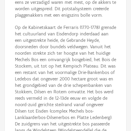
eens ze verzadigd waren met mest, op de akkers te
worden uitgespreid. Dit potstalsysteem creëerde
plaggenakkers met een enigszins bolle vorm.
Op de Kabinetskaart de Ferraris (1770-1778) grensde
het cultuurland van Eisdendorp inderdaad aan
een uitgestrekte heide, de Gebrande Heyde,
doorsneden door bundels veldwegen. Vanuit het
noorden strekte zich ter hoogte van het huidige
Mechels Bos een omvangrijk bosgebied, het Bois de
Stockem, uit tot op het Kempisch Plateau. Dit was
een restant van het voormalige Drie-Bankenbos of
Ledebos dat ongeveer 2000 hectare groot was en
het grondgebied van de drie schepenbanken van
Stokkem, Dilsen en Rotem omvatte. Het bos werd
reeds vermeld in de 12-13de eeuw en volgde de
noord-zuid gerichte steilrand vanaf ongeveer
Dilsen tot Eisden (complex Mechels bos-
Lanklaarderbos-Dilsenerbos en Platte Ledenberg).
De zuidgrens van het uitgestrekte bos passeerde
langs de Windelsteen (Windelsteendelle) die de