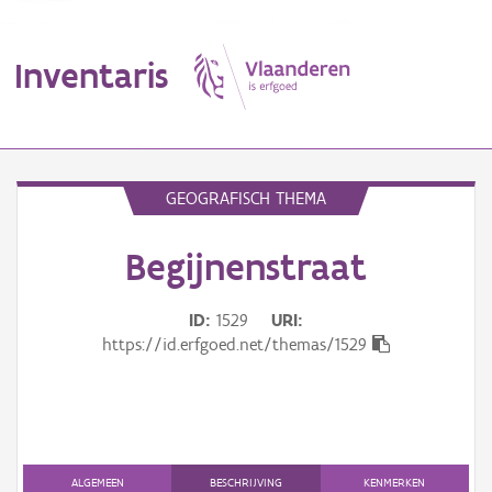
Inventaris
MENU
GEOGRAFISCH THEMA
Begijnenstraat
Erfgoedobject
Aanduidingsobject
ID
1529
URI
https://id.erfgoed.net/themas/1529
Waarneming
Thema
Gebeurtenis
ALGEMEEN
BESCHRIJVING
KENMERKEN