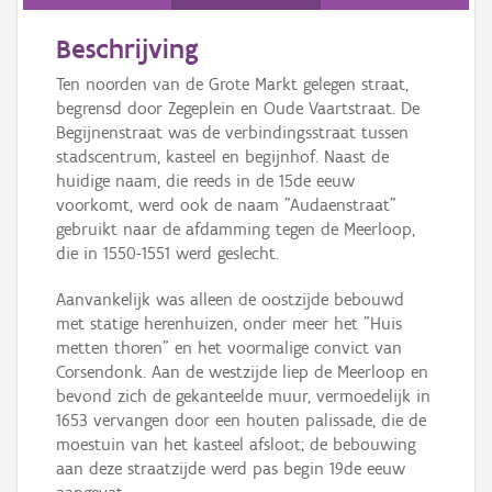
Persoon of collectief
Beschrijving
Downloads
Ten noorden van de Grote Markt gelegen straat,
Hergebruik
begrensd door Zegeplein en Oude Vaartstraat. De
Begijnenstraat was de verbindingsstraat tussen
Aanmelden
stadscentrum, kasteel en begijnhof. Naast de
huidige naam, die reeds in de 15de eeuw
voorkomt, werd ook de naam "Audaenstraat"
gebruikt naar de afdamming tegen de Meerloop,
die in 1550-1551 werd geslecht.
Aanvankelijk was alleen de oostzijde bebouwd
met statige herenhuizen, onder meer het "Huis
metten thoren" en het voormalige convict van
Corsendonk. Aan de westzijde liep de Meerloop en
bevond zich de gekanteelde muur, vermoedelijk in
1653 vervangen door een houten palissade, die de
moestuin van het kasteel afsloot; de bebouwing
aan deze straatzijde werd pas begin 19de eeuw