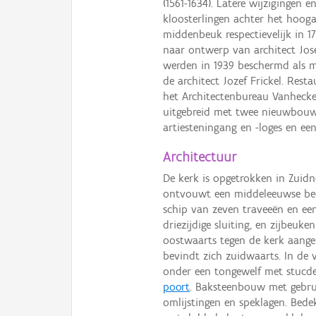
(1561-1634). Latere wijzigingen 
kloosterlingen achter het hooga
middenbeuk respectievelijk in 
naar ontwerp van architect Jos
werden in 1939 beschermd als m
de architect Jozef Frickel. Res
het Architectenbureau Vanhecke
uitgebreid met twee nieuwbouw
artiesteningang en -loges en een
Architectuur
De kerk is opgetrokken in Zuidn
ontvouwt een middeleeuwse bede
schip van zeven traveeën en ee
driezijdige sluiting, en zijbeuke
oostwaarts tegen de kerk aang
bevindt zich zuidwaarts. In de 
onder een tongewelf met stucdec
poort
. Baksteenbouw met gebrui
omlijstingen en speklagen. Bede