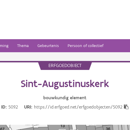
ming
Thema
Gebeurtenis
Persoon of collectief
ERFGOEDOBJECT
Sint-Augustinuskerk
bouwkundig
element
ID
5092
URI
https://id.erfgoed.net/erfgoedobjecten/5092