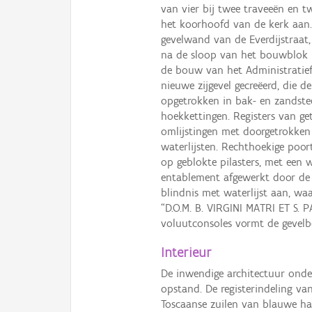
van vier bij twee traveeën en t
het koorhoofd van de kerk aan.
gevelwand van de Everdijstraat,
na de sloop van het bouwblok E
de bouw van het Administratief
nieuwe zijgevel gecreëerd, die 
opgetrokken in bak- en zandstee
hoekkettingen. Registers van get
omlijstingen met doorgetrokken
waterlijsten. Rechthoekige poort
op geblokte pilasters, met een 
entablement afgewerkt door de k
blindnis met waterlijst aan, waa
“D.O.M. B. VIRGINI MATRI ET S.
voluutconsoles vormt de gevelb
Interieur
De inwendige architectuur onder
opstand. De registerindeling 
Toscaanse zuilen van blauwe har