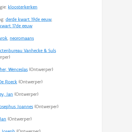
gie:
kloosterkerken
ng:
derde kwart 19de eeuw
,
 kwart 17de eeuw
arok
,
neoromaans
ectenbureau Vanhecke & Suls
rper)
her, Wenceslas
(Ontwerper)
 De Roeck
(Ontwerper)
ey, Jan
(Ontwerper)
Josephus Joannes
(Ontwerper)
 Jan
(Ontwerper)
, Joseph
(Ontwerper)