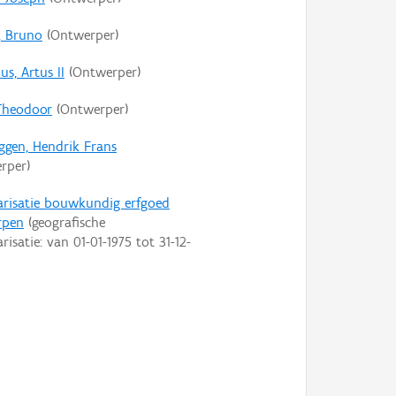
s, Bruno
(Ontwerper)
us, Artus II
(Ontwerper)
Theodoor
(Ontwerper)
ggen, Hendrik Frans
rper)
arisatie bouwkundig erfgoed
rpen
(geografische
arisatie: van
01-01-1975
tot
31-12-