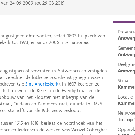
van
24-09-2009
tot
29-03-2019
Provinci
 augustijnen-observanten; sedert 1803 hulpkerk van
Antwer
ekerk tot 1973, en sinds 2006 internationaal
Gemeen
Antwer
Deelgem
Antwer
 augustijnen-observanten in Antwerpen en vestigden
aar ze echter de lutherse godsdienst genegen waren
Straat
erdreven (zie
Sint-Andrieskerk
). In 1607 keerden ze
Kammen
de brouwerij "de Ketel" in de Everdijstraat en de
Locatie
pbouw van het klooster met inbegrip van de
Kammen
straat, Oudaan en Kammenstraat, duurde tot 1676.
 eerste helft van de 19de eeuw gesloopt.
Nauwkeu
Tot op
tussen 1615 en 1618, beslaat de noordhoek van het
Oppervl
erper en leider van de werken was Wenzel Cobergher