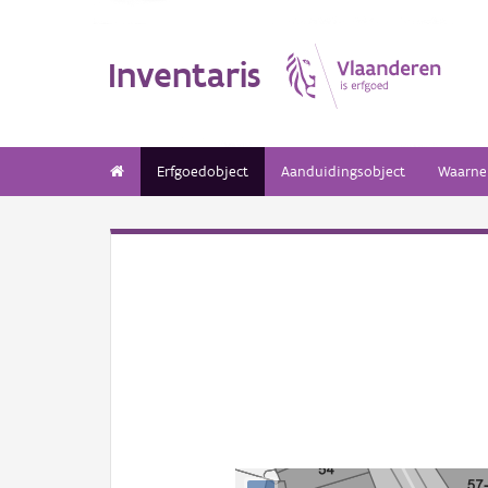
Inventaris
Erfgoedobject
Aanduidingsobject
Waarne