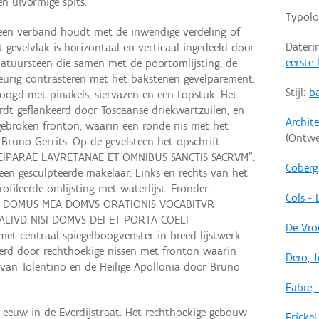
n uivormige spits.
Typolo
een verband houdt met de inwendige verdeling of
Dateri
 gevelvlak is horizontaal en verticaal ingedeeld door
eerste
atuursteen die samen met de poortomlijsting, de
eurig contrasteren met het bakstenen gevelparement.
Stijl:
b
oogd met pinakels, siervazen en een topstuk. Het
rdt geflankeerd door Toscaanse driekwartzuilen, en
Archit
ebroken fronton, waarin een ronde nis met het
(Ontwe
Bruno Gerrits. Op de gevelsteen het opschrift:
IPARAE LAVRETANAE ET OMNIBUS SANCTIS SACRVM".
Coberg
een gesculpteerde makelaar. Links en rechts van het
ofileerde omlijsting met waterlijst. Eronder
Cols -
es: “ DOMUS MEA DOMVS ORATIONIS VOCABITVR
 ALIVD NISI DOMVS DEI ET PORTA COELI
De Vro
met centraal spiegelboogvenster in breed lijstwerk
eerd door rechthoekige nissen met fronton waarin
Dero, 
 van Tolentino en de Heilige Apollonia door Bruno
Fabre,
eeuw in de Everdijstraat. Het rechthoekige gebouw
Frickel