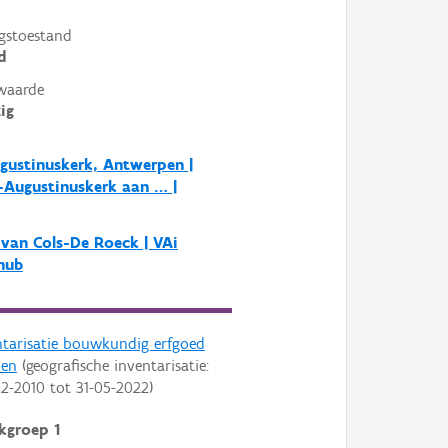
gstoestand
d
waarde
ig
gustinuskerk, Antwerpen |
-Augustinuskerk aan … |
 van Cols-De Roeck | VAi
hub
ntarisatie bouwkundig erfgoed
pen
(geografische inventarisatie:
02-2010
tot
31-05-2022
)
kgroep 1