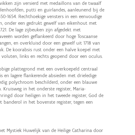
zwikken zijn versierd met medaillons van de twaalf
lenhoofden, putti en guirlandes, aanleunend bij de
1650-1654. Rechthoekige vensters in een eenvoudige
en, onder een gedrukt gewelf van eikenhout met
721. De lage zijbeuken zijn afgedekt met
raveeën worden geflankeerd door hoge Toscaanse
angen, en overkluisd door een gewelf uit 1718 van
uk. De koorabsis rust onder een halve koepel met
voluten, links en rechts geopend door een oculus.
obbige plattegrond met een overkoepeld centraal
is en lagere flankerende absieden met drieledige
lledig polychroom beschilderd, onder een blauwe
 Kruisweg in het onderste register, Maria-
ringd door heiligen in het tweede register, God de
 banderol in het bovenste register, tegen een
 het Mystiek Huwelijk van de Heilige Catharina door