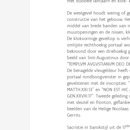
met dubbele lantaarn en klok- e
De westgevel houdt weinig of g
constructie van het gebouw. Het
middel van brede banden van n
muuropeningen en de nissen, kl
De klokvormige geveltop is verh
omlijste rechthoekig portaal wo
bekroond door een driehoekig g
beeld van Sint-Augustinus door 
"TEMPLVM AVGVSTIANVM DEO DE
De benagelde vleugeldeur heeft 
portaal rondboogvenster in gepr
gevelstenen met de inscripti
MATTH.XXI.13” en “NON EST HIC
GEN.XXVIII.17”. Tweede geleding 
met sleutel en fronton, geflank
beelden van de Heilige Nicolaas
Gerrits.
de
Sacristie in barokstijl uit de 17