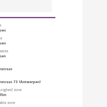
e
pen
te
pen
eente
pen
straat
straat 73 (Antwerpen)
righeid zone
 15m
akte zone