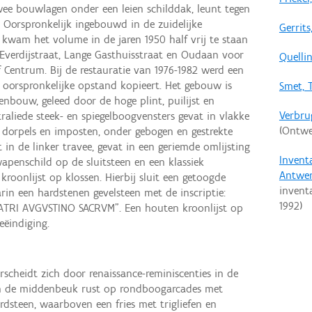
wee bouwlagen onder een leien schilddak, leunt tegen
 Oorspronkelijk ingebouwd in de zuidelijke
Gerrit
 kwam het volume in de jaren 1950 half vrij te staan
verdijstraat, Lange Gasthuisstraat en Oudaan voor
Quellin
 Centrum. Bij de restauratie van 1976-1982 werd een
de oorspronkelijke opstand kopieert. Het gebouw is
Smet, 
nbouw, geleed door de hoge plint, puilijst en
Verbru
raliede steek- en spiegelboogvensters gevat in vlakke
(Ontwe
 dorpels en imposten, onder gebogen en gestrekte
 in de linker travee, gevat in een geriemde omlijsting
Invent
wapenschild op de sluitsteen en een klassiek
Antwe
roonlijst op klossen. Hierbij sluit een getoogde
invent
rin een hardstenen gevelsteen met de inscriptie:
1992
)
 PATRI AVGVSTINO SACRVM”. Een houten kroonlijst op
eëindiging.
scheidt zich door renaissance-reminiscenties in de
van de middenbeuk rust op rondboogarcades met
dsteen, waarboven een fries met trigliefen en