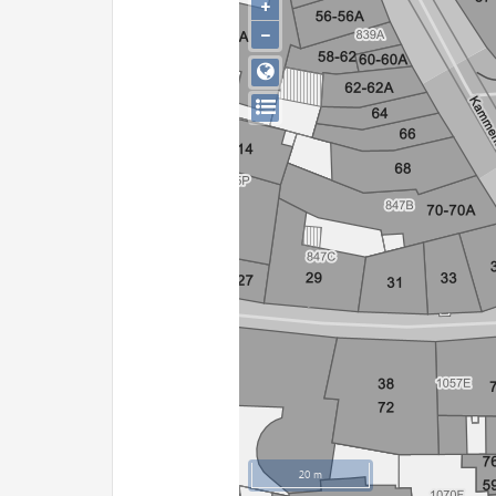
+
−
20 m