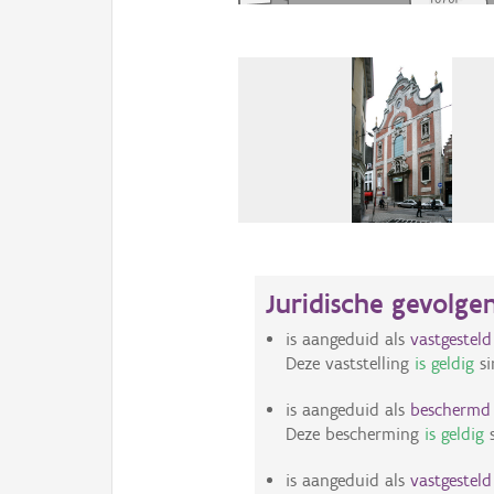
Juridische gevolge
is aangeduid als
vastgestel
Deze vaststelling
is geldig
si
is aangeduid als
bescherm
Deze bescherming
is geldig
s
is aangeduid als
vastgestel