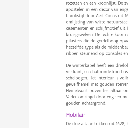
rozetten en een kroonlijst. De 
apostelen in een decor van enge
barokstijl door Aert Coens uit 
omlijsting van witte natuurste
casementen en schijfmotief uit 1
kruisgewelven. De rechte koort
pilasters die de gordelboog opv
hetzelfde type als de middenbe
ribben steunend op consoles en 
De winterkapel heeft een driel
vierkant, een halfronde koorbas
scheibogen. Het interieur is vo
gewelfhemel met gouden sterren.
Hemelvaart boven het altaar om
Vader omringd door engelen met
gouden achtergrond.
Mobilair
De drie altaarstukken uit 1628,