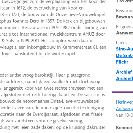
1 692m²
en toevoegingen zijn: de verplaatsing van het koor der
ltaar in 1672, de overwelving van koor en
Bewarin
1718 en 1721, de bouw van de Onze-Lieve-Vrouwekapel
Bewaar
ephus Joannes Dero in 1857. De kerk en bijgebouwen
Erfgoed
onument. Restauratie in 1976-1982 onder leiding van
Aanwez
tauratie tot internationaal muziekcentrum AMUZ door
 & Suls in 1999-2011. Het complex werd daarbij
Links
vleugels, een inkomgebouw in Kammenstraat 81, een
Sint-Au
 foyer aansluitend bij de winterkapel.
De Sint
Flickr
Archief
ederlandse vroeg-barokstijl. Haar plattegrond
Archief
lordekerk, namelijk een zaalkerk met driebeukig
n langgerekt koor van twee rechte traveeën met een
n afgesloten met rechthoekige kapellen. De sacristie is
ebouwd; de neoromaanse Onze-Lieve-Vrouwekapel
Herinve
vierde travee van de noordzijde: overdekte doorgang
Antwer
oratie naar de Everdijstraat, afgesloten met fraaie
van
10-
k van zandsteen voor de gevelversiering,
kking met leien zadeldaken; op de kruising dakruiter
Kenmer