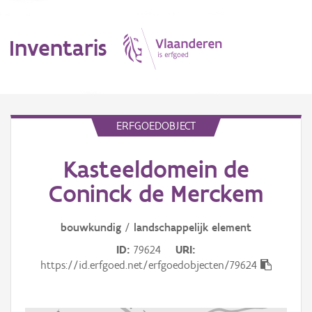
Inventaris
MENU
ERFGOEDOBJECT
Kasteeldomein de
Erfgoedobject
Coninck de Merckem
Aanduidingsobject
bouwkundig
/
landschappelijk
element
Waarneming
ID
79624
URI
Thema
https://id.erfgoed.net/erfgoedobjecten/79624
Gebeurtenis