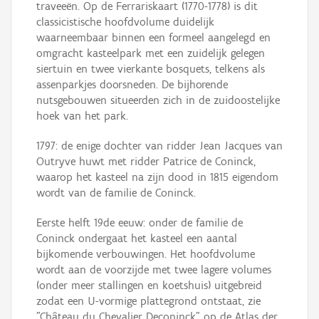
traveeën. Op de Ferrariskaart (1770-1778) is dit
classicistische hoofdvolume duidelijk
waarneembaar binnen een formeel aangelegd en
omgracht kasteelpark met een zuidelijk gelegen
siertuin en twee vierkante bosquets, telkens als
assenparkjes doorsneden. De bijhorende
nutsgebouwen situeerden zich in de zuidoostelijke
hoek van het park.
1797: de enige dochter van ridder Jean Jacques van
Outryve huwt met ridder Patrice de Coninck,
waarop het kasteel na zijn dood in 1815 eigendom
wordt van de familie de Coninck.
Eerste helft 19de eeuw: onder de familie de
Coninck ondergaat het kasteel een aantal
bijkomende verbouwingen. Het hoofdvolume
wordt aan de voorzijde met twee lagere volumes
(onder meer stallingen en koetshuis) uitgebreid
zodat een U-vormige plattegrond ontstaat, zie
"Château du Chevalier Deconinck" op de Atlas der