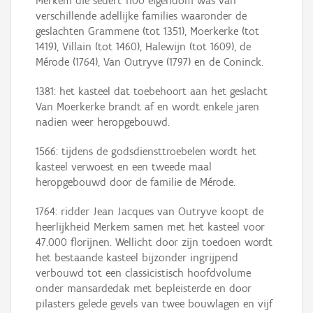
Merkem die sedert 1100 eigendom was van
verschillende adellijke families waaronder de
geslachten Grammene (tot 1351), Moerkerke (tot
1419), Villain (tot 1460), Halewijn (tot 1609), de
Mérode (1764), Van Outryve (1797) en de Coninck.
1381: het kasteel dat toebehoort aan het geslacht
Van Moerkerke brandt af en wordt enkele jaren
nadien weer heropgebouwd.
1566: tijdens de godsdiensttroebelen wordt het
kasteel verwoest en een tweede maal
heropgebouwd door de familie de Mérode.
1764: ridder Jean Jacques van Outryve koopt de
heerlijkheid Merkem samen met het kasteel voor
47.000 florijnen. Wellicht door zijn toedoen wordt
het bestaande kasteel bijzonder ingrijpend
verbouwd tot een classicistisch hoofdvolume
onder mansardedak met bepleisterde en door
pilasters gelede gevels van twee bouwlagen en vijf