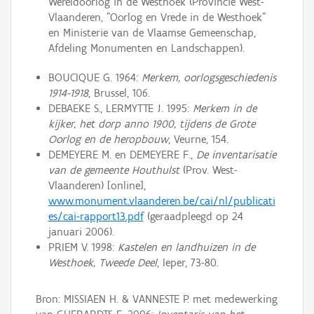
Wereldoorlog in de Westhoek (Provincie West-
Vlaanderen, "Oorlog en Vrede in de Westhoek"
en Ministerie van de Vlaamse Gemeenschap,
Afdeling Monumenten en Landschappen).
BOUCIQUE G. 1964:
Merkem, oorlogsgeschiedenis
1914-1918
, Brussel, 106.
DEBAEKE S., LERMYTTE J. 1995:
Merkem in de
kijker, het dorp anno 1900, tijdens de Grote
Oorlog en de heropbouw
, Veurne, 154.
DEMEYERE M. en DEMEYERE F.,
De inventarisatie
van de gemeente Houthulst
(Prov. West-
Vlaanderen) [online],
www.monument.vlaanderen.be/cai/nl/publicati
es/cai-rapport13.pdf
(geraadpleegd op 24
januari 2006).
PRIEM V. 1998:
Kastelen en landhuizen in de
Westhoek, Tweede Deel
, Ieper, 73-80.
Bron: MISSIAEN H. & VANNESTE P. met medewerking