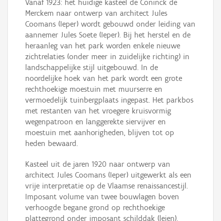
Vanaf 1923: het huidige kasteel de Coninck de
Merckem naar ontwerp van architect Jules
Coomans (Ieper) wordt gebouwd onder leiding van
aannemer Jules Soete (Ieper). Bij het herstel en de
heraanleg van het park worden enkele nieuwe
zichtrelaties (onder meer in zuidelijke richting) in
landschappelijke stijl uitgebouwd. In de
noordelijke hoek van het park wordt een grote
rechthoekige moestuin met muurserre en
vermoedelijk tuinbergplaats ingepast. Het parkbos
met restanten van het vroegere kruisvormig
wegenpatroon en langgerekte siervijver en
moestuin met aanhorigheden, blijven tot op
heden bewaard.
Kasteel uit de jaren 1920 naar ontwerp van
architect Jules Coomans (Ieper) uitgewerkt als een
vrije interpretatie op de Vlaamse renaissancestijl.
Imposant volume van twee bouwlagen boven
verhoogde begane grond op rechthoekige
plattegrond onder imposant schilddak (leien).