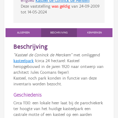
erfgoed
Kasteel de Coninck de Merkem
Deze vaststelling
was geldig
van
24-09-2009
tot
14-05-2024
ALGEMEEN
BESCHRIJVING
KENMERKEN
Beschrijving
"Kasteel de Coninck de Merckem"
met omliggend
kasteelpark
(circa 24 hectare). Kasteel
heropgebouwd in de jaren 1920 naar ontwerp van
architect Jules Coomans (Ieper).
Kasteel, noch park konden in functie van deze
inventaris worden bezocht.
Geschiedenis
Circa 1130: een lokale heer laat bij de parochiekerk
ter hoogte van het huidige kasteelpark een
castrale motte of een kasteel op een aarden