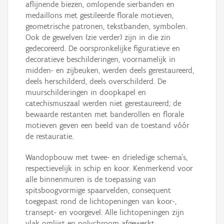
aflijnende biezen, omlopende sierbanden en
medaillons met gestileerde florale motieven,
geometrische patronen, tekstbanden, symbolen.
Ook de gewelven (zie verder) zijn in die zin
gedecoreerd. De oorspronkelijke figuratieve en
decoratieve beschilderingen, voornamelijk in
midden- en zijbeuken, werden deels gerestaureerd,
deels herschilderd, deels overschilderd. De
muurschilderingen in doopkapel en
catechismuszaal werden niet gerestaureerd; de
bewaarde restanten met banderollen en florale
motieven geven een beeld van de toestand vóór
de restauratie.
Wandopbouw met twee- en drieledige schema’s,
respectievelijk in schip en koor. Kenmerkend voor
alle binnenmuren is de toepassing van
spitsboogvormige spaarvelden, consequent
toegepast rond de lichtopeningen van koor-,
transept- en voorgevel. Alle lichtopeningen zijn
vlak omlijst en polychroom afgewerkt.