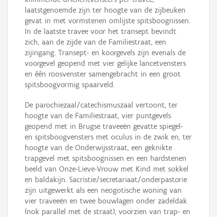
laatstgenoemde zijn ter hoogte van de zijbeuken
gevat in met vormstenen omlijste spitsboognissen.
In de laatste travee voor het transept bevindt
zich, aan de zijde van de Familiestraat, een
zijingang. Transept- en koorgevels zijn evenals de
voorgevel geopend met vier gelijke lancetvensters
en één roosvenster samengebracht in een groot
spitsboogvormig spaarveld.
De parochiezaal/catechismuszaal vertoont, ter
hoogte van de Familiestraat, vier puntgevels
geopend met in Brugse traveeën gevatte spiegel-
en spitsboogvensters met oculus in de zwik en, ter
hoogte van de Onderwijsstraat, een geknikte
trapgevel met spitsboognissen en een hardstenen
beeld van Onze-Lieve-Vrouw met Kind met sokkel
en baldakijn. Sacristie/secretariaat/onderpastorie
zijn uitgewerkt als een neogotische woning van
vier traveeën en twee bouwlagen onder zadeldak
(nok parallel met de straat), voorzien van trap- en