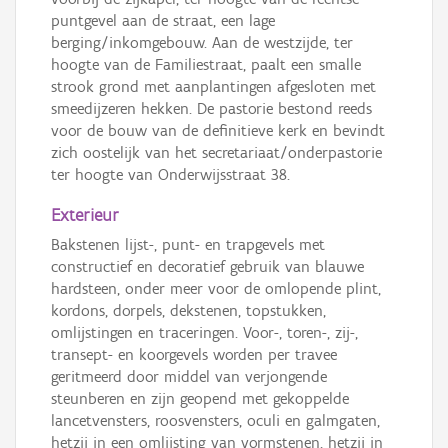
puntgevel aan de straat, een lage
berging/inkomgebouw. Aan de westzijde, ter
hoogte van de Familiestraat, paalt een smalle
strook grond met aanplantingen afgesloten met
smeedijzeren hekken. De pastorie bestond reeds
voor de bouw van de definitieve kerk en bevindt
zich oostelijk van het secretariaat/onderpastorie
ter hoogte van Onderwijsstraat 38.
Exterieur
Bakstenen lijst-, punt- en trapgevels met
constructief en decoratief gebruik van blauwe
hardsteen, onder meer voor de omlopende plint,
kordons, dorpels, dekstenen, topstukken,
omlijstingen en traceringen. Voor-, toren-, zij-,
transept- en koorgevels worden per travee
geritmeerd door middel van verjongende
steunberen en zijn geopend met gekoppelde
lancetvensters, roosvensters, oculi en galmgaten,
hetzij in een omlijsting van vormstenen, hetzij in