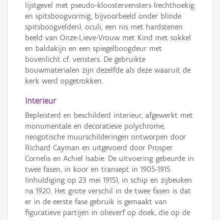
lijstgevel met pseudo-kloostervensters (rechthoekig
en spitsboogvormig, bijvoorbeeld onder blinde
spitsboogvelden), oculi, een nis met hardstenen
beeld van Onze-Lieve-Vrouw met Kind met sokkel
en baldakijn en een spiegelboogdeur met
bovenlicht cf. vensters. De gebruikte
bouwmaterialen zijn dezelfde als deze waaruit de
kerk werd opgetrokken.
Interieur
Bepleisterd en beschilderd interieur, afgewerkt met
monumentale en decoratieve polychrome,
neogotische muurschilderingen ontworpen door
Richard Cayman en uitgevoerd door Prosper
Cornelis en Achiel Isabie. De uitvoering gebeurde in
twee fasen, in koor en transept in 1905-1915
(inhuldiging op 23 mei 1915), in schip en zijbeuken
na 1920. Het grote verschil in de twee fasen is dat
er in de eerste fase gebruik is gemaakt van
figuratieve partijen in olieverf op doek, die op de