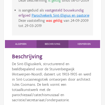
Deze bescherming
is geldig
sinds
06-07-2009
is aangeduid als
vastgesteld bouwkundig
erfgoed
Parochiekerk Sint-Eligius en pastorie
Deze vaststelling
was geldig
van
24-09-2009
tot
29-03-2019
ALGEMEEN
BESCHRIJVING
KENMERKEN
Beschrijving
De Sint-Eligiuskerk, structurerend en
beeldbepalend voor de Stuivenbergwijk
(Antwerpen-Noord), dateert uit 1903-1905 en werd
in Sint-Lucasneogotiek ontworpen door architect
Jules Coomans. De kerk vormt een
totaalkunstwerk met de
parochiezaal/catechismuszaal en
sacristie/secretariaat/onderpastorie.