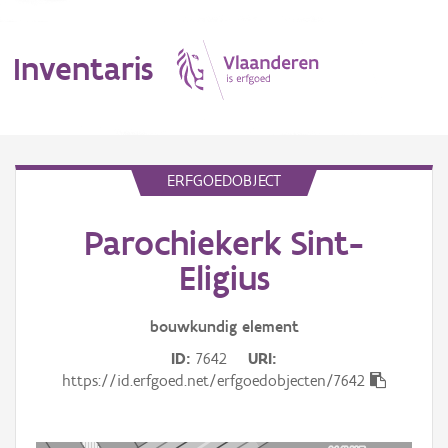
Inventaris
MENU
ERFGOEDOBJECT
Parochiekerk Sint-
Erfgoedobject
Eligius
Aanduidingsobject
bouwkundig
element
Waarneming
ID
7642
URI
Thema
https://id.erfgoed.net/erfgoedobjecten/7642
Gebeurtenis