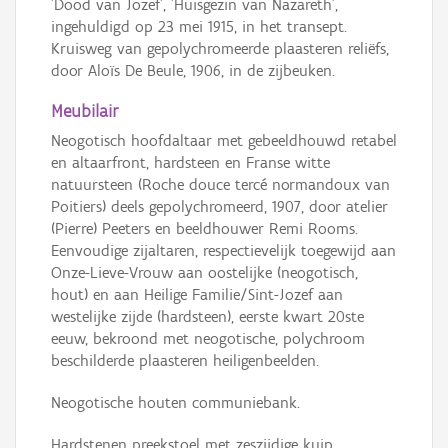
'Dood van Jozef', 'Huisgezin van Nazareth',
ingehuldigd op 23 mei 1915, in het transept.
Kruisweg van gepolychromeerde plaasteren reliëfs,
door Aloïs De Beule, 1906, in de zijbeuken.
Meubilair
Neogotisch hoofdaltaar met gebeeldhouwd retabel
en altaarfront, hardsteen en Franse witte
natuursteen (Roche douce tercé normandoux van
Poitiers) deels gepolychromeerd, 1907, door atelier
(Pierre) Peeters en beeldhouwer Remi Rooms.
Eenvoudige zijaltaren, respectievelijk toegewijd aan
Onze-Lieve-Vrouw aan oostelijke (neogotisch,
hout) en aan Heilige Familie/Sint-Jozef aan
westelijke zijde (hardsteen), eerste kwart 20ste
eeuw, bekroond met neogotische, polychroom
beschilderde plaasteren heiligenbeelden.
Neogotische houten communiebank.
Hardstenen preekstoel met zeszijdige kuip,