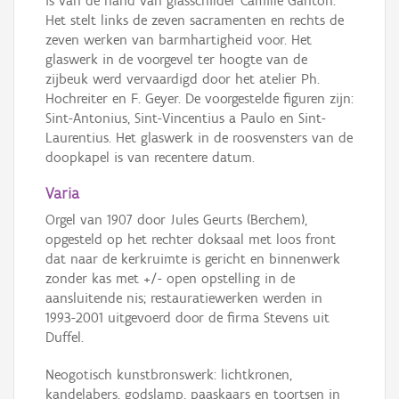
is van de hand van glasschilder Camille Ganton.
Het stelt links de zeven sacramenten en rechts de
zeven werken van barmhartigheid voor. Het
glaswerk in de voorgevel ter hoogte van de
zijbeuk werd vervaardigd door het atelier Ph.
Hochreiter en F. Geyer. De voorgestelde figuren zijn:
Sint-Antonius, Sint-Vincentius a Paulo en Sint-
Laurentius. Het glaswerk in de roosvensters van de
doopkapel is van recentere datum.
Varia
Orgel van 1907 door Jules Geurts (Berchem),
opgesteld op het rechter doksaal met loos front
dat naar de kerkruimte is gericht en binnenwerk
zonder kas met +/- open opstelling in de
aansluitende nis; restauratiewerken werden in
1993-2001 uitgevoerd door de firma Stevens uit
Duffel.
Neogotisch kunstbronswerk: lichtkronen,
kandelabers, godslamp, paaskaars en toortsen in