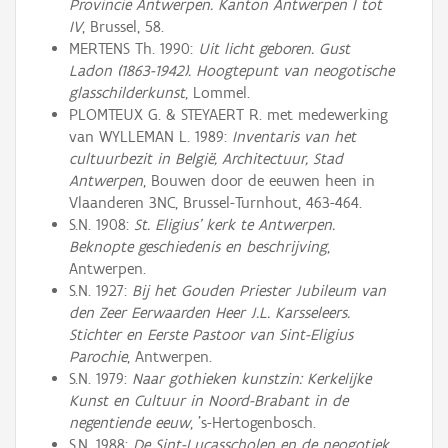
Provincie Antwerpen. Kanton Antwerpen I tot
IV
, Brussel, 58.
MERTENS Th. 1990:
Uit licht geboren. Gust
Ladon (1863-1942). Hoogtepunt van neogotische
glasschilderkunst
, Lommel.
PLOMTEUX G. & STEYAERT R. met medewerking
van WYLLEMAN L. 1989:
Inventaris van het
cultuurbezit in België, Architectuur, Stad
Antwerpen
, Bouwen door de eeuwen heen in
Vlaanderen 3NC, Brussel-Turnhout, 463-464.
S.N. 1908:
St. Eligius’ kerk te Antwerpen.
Beknopte geschiedenis en beschrijving
,
Antwerpen.
S.N. 1927:
Bij het Gouden Priester Jubileum van
den Zeer Eerwaarden Heer J.L. Karsseleers.
Stichter en Eerste Pastoor van Sint-Eligius
Parochie
, Antwerpen.
S.N. 1979:
Naar gothieken kunstzin: Kerkelijke
Kunst en Cultuur in Noord-Brabant in de
negentiende eeuw
, ’s-Hertogenbosch.
S.N. 1988:
De Sint-Lucasscholen en de neogotiek