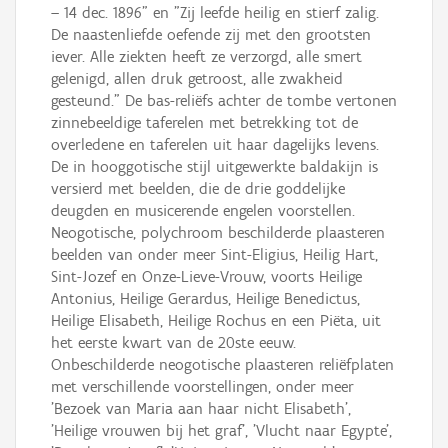
– 14 dec. 1896" en "Zij leefde heilig en stierf zalig.
De naastenliefde oefende zij met den grootsten
iever. Alle ziekten heeft ze verzorgd, alle smert
gelenigd, allen druk getroost, alle zwakheid
gesteund." De bas-reliëfs achter de tombe vertonen
zinnebeeldige taferelen met betrekking tot de
overledene en taferelen uit haar dagelijks levens.
De in hooggotische stijl uitgewerkte baldakijn is
versierd met beelden, die de drie goddelijke
deugden en musicerende engelen voorstellen.
Neogotische, polychroom beschilderde plaasteren
beelden van onder meer Sint-Eligius, Heilig Hart,
Sint-Jozef en Onze-Lieve-Vrouw, voorts Heilige
Antonius, Heilige Gerardus, Heilige Benedictus,
Heilige Elisabeth, Heilige Rochus en een Piëta, uit
het eerste kwart van de 20ste eeuw.
Onbeschilderde neogotische plaasteren reliëfplaten
met verschillende voorstellingen, onder meer
'Bezoek van Maria aan haar nicht Elisabeth',
'Heilige vrouwen bij het graf', 'Vlucht naar Egypte',