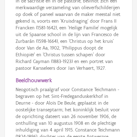
in de sacristie en in de pastorie, bevindt zich een
merkwaardige verzameling van olieverfschilderijen
op doek of paneel waarvan de maker meestal niet
gekend is, voorts een 'Kruisdraging' door Frans II
Francken (1581-1642), een 'Heilige Familie' mogelijk
uit de Spaanse school in de lijn van Francesco de
Zurbarán (1598-1664), een 'Christus op het kruis'
door Van de Aa, 1902, 'Philippus doopt de
Ethiopiër' en 'Christus tussen schapen' door
Richard Cayman (1883-1923) en een portret van
pastoor Karsseleers door Jan Verhaert, 1927.
Beeldhouwwerk
Neogotisch praalgraf voor Constance Teichmann -
begraven op het Sint-Fredeganduskerkhof in
Deurne - door Aloïs De Beule, geplaatst in de
oostelijke transeptarm; het koninklijk besluit voor
de oprichting dateert van 26 november 1906, de
onthulling van 10 augustus 1908 en de plechtige
inhuldiging van 4 april 1915. Constance Teichmann
(1824-1896), dochter van de eerste Antwerpse