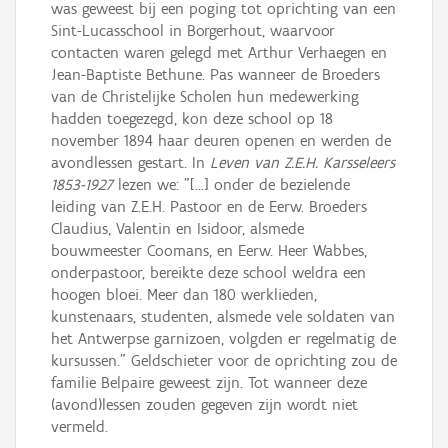
was geweest bij een poging tot oprichting van een
Sint-Lucasschool in Borgerhout, waarvoor
contacten waren gelegd met Arthur Verhaegen en
Jean-Baptiste Bethune. Pas wanneer de Broeders
van de Christelijke Scholen hun medewerking
hadden toegezegd, kon deze school op 18
november 1894 haar deuren openen en werden de
avondlessen gestart. In
Leven van Z.E.H. Karsseleers
1853-1927
lezen we: "[…] onder de bezielende
leiding van Z.E.H. Pastoor en de Eerw. Broeders
Claudius, Valentin en Isidoor, alsmede
bouwmeester Coomans, en Eerw. Heer Wabbes,
onderpastoor, bereikte deze school weldra een
hoogen bloei. Meer dan 180 werklieden,
kunstenaars, studenten, alsmede vele soldaten van
het Antwerpse garnizoen, volgden er regelmatig de
kursussen." Geldschieter voor de oprichting zou de
familie Belpaire geweest zijn. Tot wanneer deze
(avond)lessen zouden gegeven zijn wordt niet
vermeld.