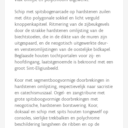
Schip met spitsbogenarcade op hardstenen zuilen
met dito polygonale sokkel en licht verguld
knoppenkapiteel. Ritmering van de zijbeukgevels
door de strakke hardstenen omlijsting van de
biechtstoelen, die in de dikte van de muren zijn
uitgespaard, en de neogotisch uitgewerkte deur-
en vensteromlijstingen van de oostelijke bidkapel.
Beglaasde houten tochtportalen voor zij- en
hoofdingang, laatstgenoemde is bekroond met een
groot Sint-Eligiusbeeld.
Koor met segmentboogvormige doorbrekingen in
hardstenen omlijsting, respectievelijk naar sacristie
en catechismuszaal. Orgel- en zangtribune met
grote spitsboogvormige doorbrekingen met
neogotische, hardstenen borstwering. Koor,
doksaal en schip met spits houten tongewelf op
consoles, sierlijke trekbalken en polychrome
beschildering langsheen de ribben en op de