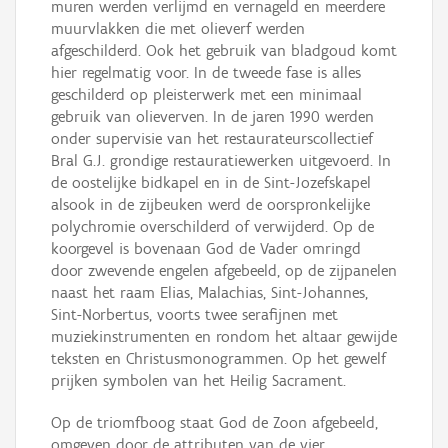
muren werden verlijmd en vernageld en meerdere
muurvlakken die met olieverf werden
afgeschilderd. Ook het gebruik van bladgoud komt
hier regelmatig voor. In de tweede fase is alles
geschilderd op pleisterwerk met een minimaal
gebruik van olieverven. In de jaren 1990 werden
onder supervisie van het restaurateurscollectief
Bral G.J. grondige restauratiewerken uitgevoerd. In
de oostelijke bidkapel en in de Sint-Jozefskapel
alsook in de zijbeuken werd de oorspronkelijke
polychromie overschilderd of verwijderd. Op de
koorgevel is bovenaan God de Vader omringd
door zwevende engelen afgebeeld, op de zijpanelen
naast het raam Elias, Malachias, Sint-Johannes,
Sint-Norbertus, voorts twee serafijnen met
muziekinstrumenten en rondom het altaar gewijde
teksten en Christusmonogrammen. Op het gewelf
prijken symbolen van het Heilig Sacrament.
Op de triomfboog staat God de Zoon afgebeeld,
omgeven door de attributen van de vier