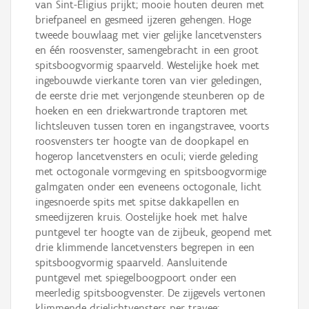
van Sint-Eligius prijkt; mooie houten deuren met
briefpaneel en gesmeed ijzeren gehengen. Hoge
tweede bouwlaag met vier gelijke lancetvensters
en één roosvenster, samengebracht in een groot
spitsboogvormig spaarveld. Westelijke hoek met
ingebouwde vierkante toren van vier geledingen,
de eerste drie met verjongende steunberen op de
hoeken en een driekwartronde traptoren met
lichtsleuven tussen toren en ingangstravee, voorts
roosvensters ter hoogte van de doopkapel en
hogerop lancetvensters en oculi; vierde geleding
met octogonale vormgeving en spitsboogvormige
galmgaten onder een eveneens octogonale, licht
ingesnoerde spits met spitse dakkapellen en
smeedijzeren kruis. Oostelijke hoek met halve
puntgevel ter hoogte van de zijbeuk, geopend met
drie klimmende lancetvensters begrepen in een
spitsboogvormig spaarveld. Aansluitende
puntgevel met spiegelboogpoort onder een
meerledig spitsboogvenster. De zijgevels vertonen
klimmende drielichtvensters per travee;