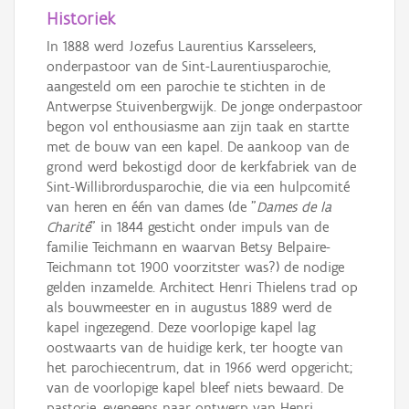
Historiek
In 1888 werd Jozefus Laurentius Karsseleers,
onderpastoor van de Sint-Laurentiusparochie,
aangesteld om een parochie te stichten in de
Antwerpse Stuivenbergwijk. De jonge onderpastoor
begon vol enthousiasme aan zijn taak en startte
met de bouw van een kapel. De aankoop van de
grond werd bekostigd door de kerkfabriek van de
Sint-Willibrordusparochie, die via een hulpcomité
van heren en één van dames (de "
Dames de la
Charité
" in 1844 gesticht onder impuls van de
familie Teichmann en waarvan Betsy Belpaire-
Teichmann tot 1900 voorzitster was?) de nodige
gelden inzamelde. Architect Henri Thielens trad op
als bouwmeester en in augustus 1889 werd de
kapel ingezegend. Deze voorlopige kapel lag
oostwaarts van de huidige kerk, ter hoogte van
het parochiecentrum, dat in 1966 werd opgericht;
van de voorlopige kapel bleef niets bewaard. De
pastorie, eveneens naar ontwerp van Henri