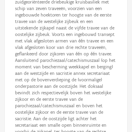
zuidgeoriënteerde driebeukige kruisbasiliek met
schip van zeven traveeën, voorzien van een
ingebouwde hoektoren ter hoogte van de eerste
travee van de westelijke zijbeuk en een
uitstekende zijkapel naast de vijfde travee van de
oostelijke zijbeuk. Voorts een ingebouwd transept
met vlak afgesloten armen van één travee en een
vlak afgesloten koor van drie rechte traveeën,
geflankeerd door zijkoren van één op één travee.
Aansluitend parochiezaal/catechismuszaal (op het
moment van bescherming weekkapel en berging)
aan de westzijde en sacristie annex secretariaat
met op de bovenverdieping de (voormalige)
onderpastorie aan de oostzijde. Het doksaal
bevindt zich respectievelijk boven het westelijke
zijkoor en de eerste travee van de
parochiezaal/catechismuszaal en boven het
oostelijke zijkoor en de eerste travee van de
sacristie. Aan de oostzijde ligt achter het
secretariaat een smalle open binnenruimte en
voorbij de zijkapel, ter hoogte van de rechtse