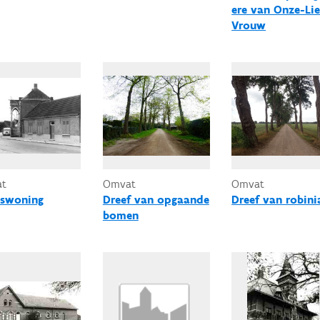
ere van Onze-Li
Vrouw
at
Omvat
Omvat
swoning
Dreef van opgaande
Dreef van robini
bomen