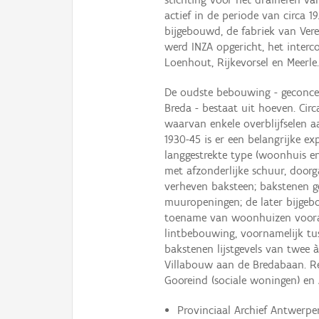
actief in de periode van circa 
bijgebouwd, de fabriek van Vere
werd INZA opgericht, het interc
Loenhout, Rijkevorsel en Meerle
De oudste bebouwing - geconce
Breda - bestaat uit hoeven. Cir
waarvan enkele overblijfselen 
1930-45 is er een belangrijke e
langgestrekte type (woonhuis en
met afzonderlijke schuur, doorg
verheven baksteen; bakstenen 
muuropeningen; de later bijgebo
toename van woonhuizen vooral
lintbebouwing, voornamelijk tu
bakstenen lijstgevels van twee
Villabouw aan de Bredabaan. Re
Gooreind (sociale woningen) en
Provinciaal Archief Antwerpe