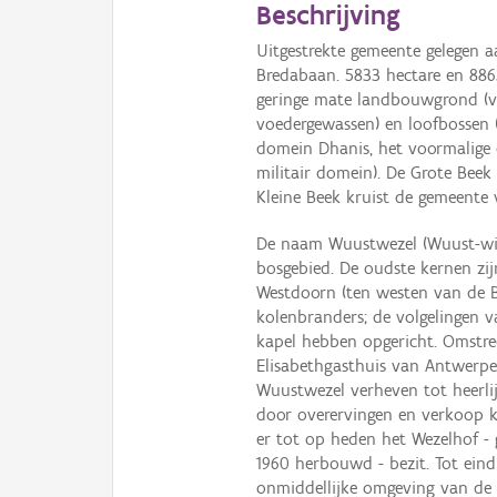
Beschrijving
Uitgestrekte gemeente gelegen 
Bredabaan. 5833 hectare en 8863
geringe mate landbouwgrond (ve
voedergewassen) en loofbossen 
domein Dhanis, het voormalige 
militair domein). De Grote Beek
Kleine Beek kruist de gemeente 
De naam Wuustwezel (Wuust-wie
bosgebied. De oudste kernen zij
Westdoorn (ten westen van de 
kolenbranders; de volgelingen v
kapel hebben opgericht. Omstre
Elisabethgasthuis van Antwerpe
Wuustwezel verheven tot heerli
door overervingen en verkoop k
er tot op heden het Wezelhof - 
1960 herbouwd - bezit. Tot ein
onmiddellijke omgeving van de