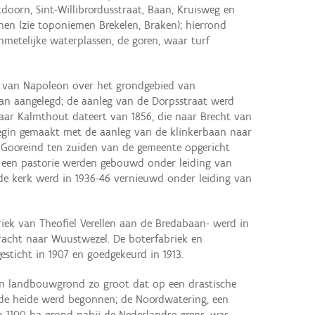
oorn, Sint-Willibrordusstraat, Baan, Kruisweg en
nnen (zie toponiemen Brekelen, Braken); hierrond
metelijke waterplassen, de goren, waar turf
l van Napoleon over het grondgebied van
an aangelegd; de aanleg van de Dorpsstraat werd
naar Kalmthout dateert van 1856, die naar Brecht van
begin gemaakt met de aanleg van de klinkerbaan naar
e Gooreind ten zuiden van de gemeente opgericht
n een pastorie werden gebouwd onder leiding van
; de kerk werd in 1936-46 vernieuwd onder leiding van
briek van Theofiel Verellen aan de Bredabaan- werd in
acht naar Wuustwezel. De boterfabriek en
esticht in 1907 en goedgekeurd in 1913.
an landbouwgrond zo groot dat op een drastische
de heide werd begonnen; de Noordwatering, een
n 1100 ha grond nabij de Nederlandse grens, was