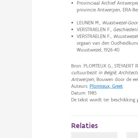
Provinciaal Archief Antwerpen
provincie Antwerpen, ERA-Beri
LEUNEN M.,
Wuastwezel-Goorei
VERSTRAELEN F.,
Geschiedeni
VERSTRAELEN F.,
Wuustwezel 
orgaan van den Oudheidkundi
Wuustwezel, 1926-40.
Bron: PLOMTEUX G., STEYAERT 
cultuurbezit in België, Archite
Antwerpen
, Bouwen door de eeu
Auteurs:
Plomteux, Greet
Datum:
1985
De tekst wordt ter beschikking 
Relaties