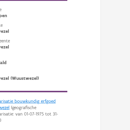
e
pen
te
ezel
eente
ezel
ald
ezel (Wuustwezel)
arisatie bouwkundig erfgoed
wezel
(geografische
arisatie: van
01-07-1975
tot
31-
)