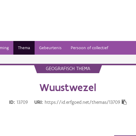
ming
Thema
Gebeurtenis
Persoon of collectief
GEOGRAFISCH THEMA
Wuustwezel
ID
13709
URI
https://id.erfgoed.net/themas/13709