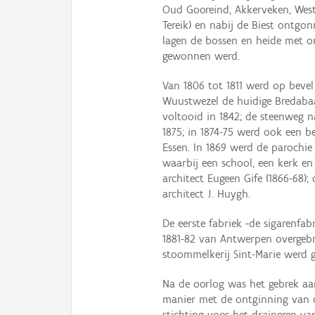
Oud Gooreind, Akkerveken, Westd
Tereik) en nabij de Biest ontgo
lagen de bossen en heide met on
gewonnen werd.
Van 1806 tot 1811 werd op beve
Wuustwezel de huidige Bredaba
voltooid in 1842; de steenweg 
1875; in 1874-75 werd ook een 
Essen. In 1869 werd de parochi
waarbij een school, een kerk e
architect Eugeen Gife (1866-68)
architect J. Huygh.
De eerste fabriek -de sigarenfa
1881-82 van Antwerpen overgebr
stoommelkerij Sint-Marie werd g
Na de oorlog was het gebrek a
manier met de ontginning van 
stichting voor het draineren va