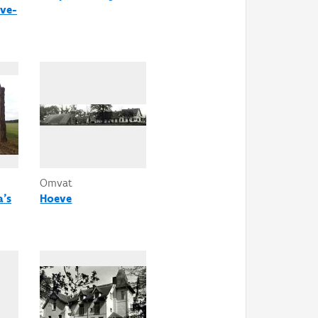
eve-
Omvat
a's
Hoeve