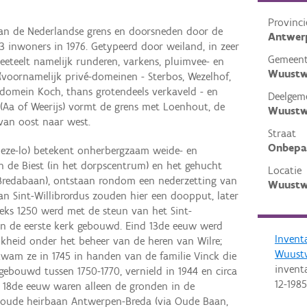
Provinci
aan de Nederlandse grens en doorsneden door de
Antwer
 inwoners in 1976. Getypeerd door weiland, in zeer
Gemeen
eteelt namelijk runderen, varkens, pluimvee- en
Wuustw
(voornamelijk privé-domeinen - Sterbos, Wezelhof,
domein Koch, thans grotendeels verkaveld - en
Deelgem
 (Aa of Weerijs) vormt de grens met Loenhout, de
Wuustw
van oost naar west.
Straat
Onbepa
ze-lo) betekent onherbergzaam weide- en
n de Biest (in het dorpscentrum) en het gehucht
Locatie
Bredabaan), ontstaan rondom een nederzetting van
Wuustw
an Sint-Willibrordus zouden hier een doopput, later
eks 1250 werd met de steun van het Sint-
n de eerste kerk gebouwd. Eind 13de eeuw werd
Invent
jkheid onder het beheer van de heren van Wilre;
Wuust
wam ze in 1745 in handen van de familie Vinck die
invent
gebouwd tussen 1750-1770, vernield in 1944 en circa
12-1985
d 18de eeuw waren alleen de gronden in de
 oude heirbaan Antwerpen-Breda (via Oude Baan,