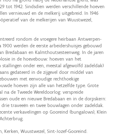
1929 tot 1942. Sindsdien werden verschillende hoeven
llen vernieuwd en de melkerij uitgebreid. In 1946
oöperatief van de melkerijen van Wuustwezel,
.
ntreerd rondom de vroegere heirbaan Antwerpen-
ca 1900 werden de eerste arbeidershuisjes gebouwd
aan Bredabaan en Kalmthoutsesteenweg. In de jaren
xplosie in de hoevebouw: hoeven van het
 stallingen onder een, meestal afgewolfd zadeldak)
aans gedateerd in de zijgevel door middel van
gebouwen met eenvoudige rechthoekige
uwde hoeven zijn alle van hetzelfde type. Grote
 na de Tweede Wereldoorlog: verspreide
ssen oude en nieuwe Bredabaan en in de dorpskern:
 à drie traveeën en twee bouwlagen onder zadeldak.
cente verkavelingen op Gooreind (bungalows), Klein
 Achterbrug.
n, Kerken, Wuustwezel, Sint-Jozef-Gooreind.