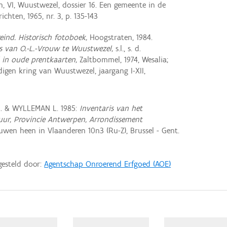
, VI, Wuustwezel, dossier 16. Een gemeente in de
chten, 1965, nr. 3, p. 135-143
nd. Historisch fotoboek,
Hoogstraten, 1984.
s van O.-L.-Vrouw te Wuustwezel,
s.l., s. d.
in oude prentkaarten,
Zaltbommel, 1974, Wesalia;
gen kring van Wuustwezel, jaargang I-XII,
R. & WYLLEMAN L. 1985:
Inventaris van het
ctuur, Provincie Antwerpen, Arrondissement
wen heen in Vlaanderen 10n3 (Ru-Z), Brussel - Gent.
gesteld door:
Agentschap Onroerend Erfgoed (AOE)