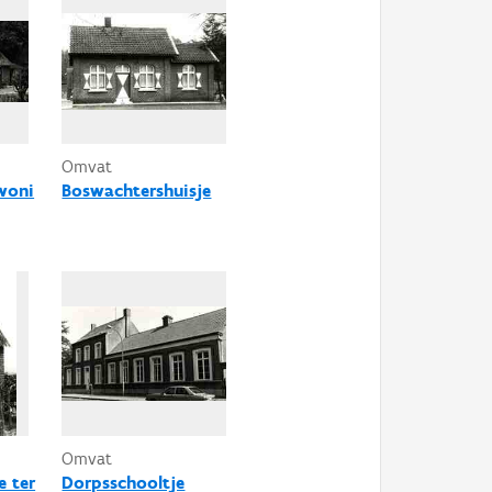
Omvat
woni
Boswachtershuisje
Omvat
e ter
Dorpsschooltje