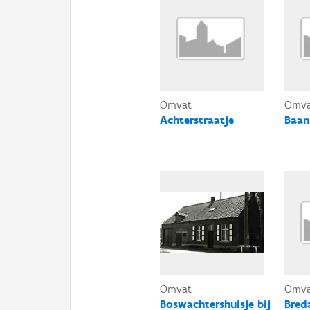
Omvat
Omv
Achterstraatje
Baan
Omvat
Omv
Boswachtershuisje bij
Bred