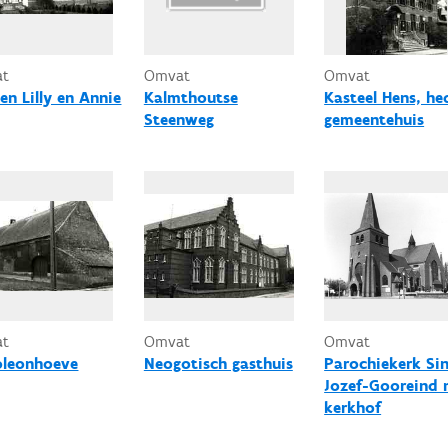
at
Omvat
Omvat
en Lilly en Annie
Kalmthoutse
Kasteel Hens, he
Steenweg
gemeentehuis
at
Omvat
Omvat
leonhoeve
Neogotisch gasthuis
Parochiekerk Sin
Jozef-Gooreind 
kerkhof