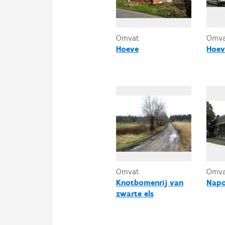
Omvat
Omv
Hoeve
Hoev
Omvat
Omv
Knotbomenrij van
Napo
zwarte els