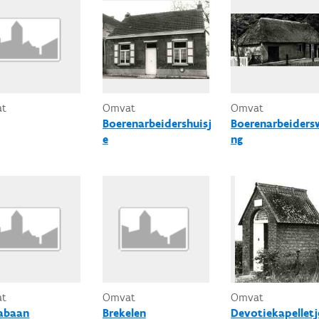
at
Omvat
Omvat
Boerenarbeidershuisj
Boerenarbeiders
e
ng
at
Omvat
Omvat
abaan
Brekelen
Devotiekapelletj