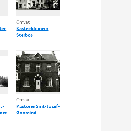
Omvat
den
Kasteeldomein
Sterbos
Omvat
t-
Pastorie Sint-Jozef-
met
Gooreind