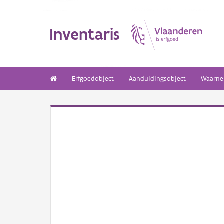
Inventaris
Erfgoedobject
Aanduidingsobject
Waarne