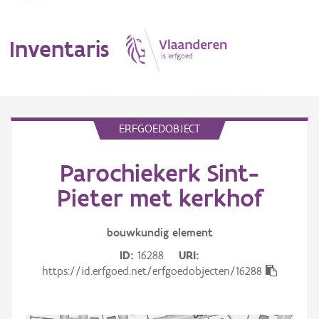
Inventaris
MENU
ERFGOEDOBJECT
Parochiekerk Sint-
Erfgoedobject
Pieter met kerkhof
Aanduidingsobject
bouwkundig
element
Waarneming
ID
16288
URI
Thema
https://id.erfgoed.net/erfgoedobjecten/16288
Gebeurtenis