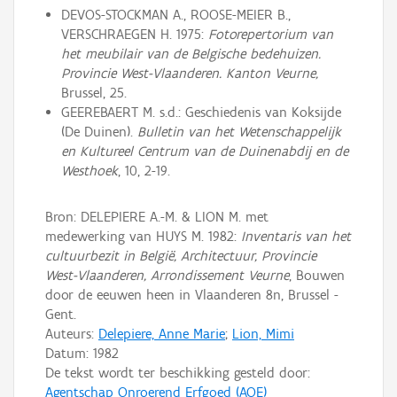
DEVOS-STOCKMAN A., ROOSE-MEIER B.,
VERSCHRAEGEN H. 1975:
Fotorepertorium van
het meubilair van de Belgische bedehuizen.
Provincie West-Vlaanderen. Kanton Veurne,
Brussel, 25.
GEEREBAERT M. s.d.: Geschiedenis van Koksijde
(De Duinen).
Bulletin van het Wetenschappelijk
en Kultureel Centrum van de Duinenabdij en de
Westhoek
, 10, 2-19.
Bron: DELEPIERE A.-M. & LION M. met
medewerking van HUYS M. 1982:
Inventaris van het
cultuurbezit in België, Architectuur, Provincie
West-Vlaanderen, Arrondissement Veurne
, Bouwen
door de eeuwen heen in Vlaanderen 8n, Brussel -
Gent.
Auteurs:
Delepiere, Anne Marie
;
Lion, Mimi
Datum:
1982
De tekst wordt ter beschikking gesteld door:
Agentschap Onroerend Erfgoed (AOE)