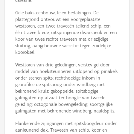
calvarie.
Gele baksteenbouw; leien bedakingen. De
plattegrond ontvouwt een voorgeplaatste
westtoren, een twee traveeën tellend schip, een
één travee brede, uitspringende dwarsbeuk en een
koor van twee rechte traveeën met driezijdige
sluiting; aangebouwde sacristie tegen zuidelijke
kooroksel.
Westtoren van drie geledingen, verstevigd door
middel van hoeksteunberen uitlopend op pinakels
onder stenen spits; rechthoekige inkom in
geprofileerde spitsboog onder windberg met
bekronend kruis; gekoppelde, spitsbogige
galmgaten op afzaat ter hoogte van tweede
geleding; octogonale bovengeleding; soortgelijke
galmgaten met bekronende windberg; naaldspits.
Flankerende zijingangen met spitsboogdeur onder
aanleunend dak. Traveeën van schip, koor en