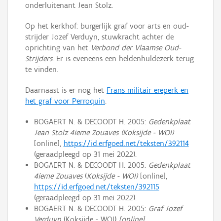
onderluitenant Jean Stolz.
Op het kerkhof: burgerlijk graf voor arts en oud-
strijder Jozef Verduyn, stuwkracht achter de
oprichting van het
Verbond der Vlaamse Oud-
Strijders
. Er is eveneens een heldenhuldezerk terug
te vinden.
Daarnaast is er nog het
Frans militair ereperk en
het graf voor Perroquin
.
BOGAERT N. & DECOODT H. 2005:
Gedenkplaat
Jean Stolz 4ieme Zouaves
(Koksijde - WOI)
[online],
https://id.erfgoed.net/teksten/392114
(geraadpleegd op 31 mei 2022).
BOGAERT N. & DECOODT H. 2005:
Gedenkplaat
4ieme Zouaves
(
Koksijde - WOI)
[online],
https://id.erfgoed.net/teksten/392115
(geraadpleegd op 31 mei 2022).
BOGAERT N. & DECOODT H. 2005:
Graf Jozef
Verduyn
(Koksijde - WOI)
[online]
,