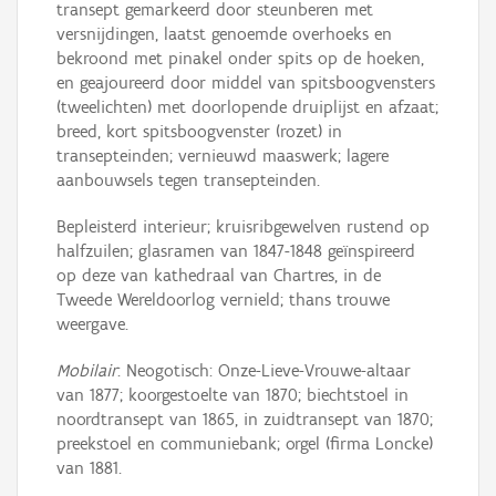
transept gemarkeerd door steunberen met
versnijdingen, laatst genoemde overhoeks en
bekroond met pinakel onder spits op de hoeken,
en geajoureerd door middel van spitsboogvensters
(tweelichten) met doorlopende druiplijst en afzaat;
breed, kort spitsboogvenster (rozet) in
transepteinden; vernieuwd maaswerk; lagere
aanbouwsels tegen transepteinden.
Bepleisterd interieur; kruisribgewelven rustend op
halfzuilen; glasramen van 1847-1848 geïnspireerd
op deze van kathedraal van Chartres, in de
Tweede Wereldoorlog vernield; thans trouwe
weergave.
Mobilair
: Neogotisch: Onze-Lieve-Vrouwe-altaar
van 1877; koorgestoelte van 1870; biechtstoel in
noordtransept van 1865, in zuidtransept van 1870;
preekstoel en communiebank; orgel (firma Loncke)
van 1881.