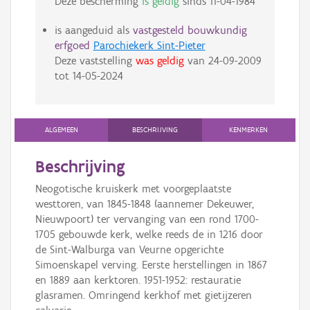
Deze bescherming
is geldig
sinds
11-04-1984
is aangeduid als
vastgesteld bouwkundig
erfgoed
Parochiekerk Sint-Pieter
Deze vaststelling
was geldig
van
24-09-2009
tot
14-05-2024
ALGEMEEN
BESCHRIJVING
KENMERKEN
Beschrijving
Neogotische kruiskerk met voorgeplaatste
westtoren, van 1845-1848 (aannemer Dekeuwer,
Nieuwpoort) ter vervanging van een rond 1700-
1705 gebouwde kerk, welke reeds de in 1216 door
de Sint-Walburga van Veurne opgerichte
Simoenskapel verving. Eerste herstellingen in 1867
en 1889 aan kerktoren. 1951-1952: restauratie
glasramen. Omringend kerkhof met gietijzeren