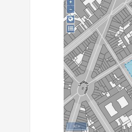
+
−
50 m