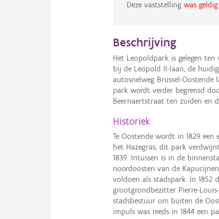
Deze vaststelling
was geldig
Beschrijving
Het Leopoldpark is gelegen ten
bij de Leopold II-laan, de huidi
autosnelweg Brussel-Oostende (A
park wordt verder begrensd doo
Beernaertstraat ten zuiden en d
Historiek
Te Oostende wordt in 1829 een 
het Hazegras; dit park verdwij
1839. Intussen is in de binnens
noordoosten van de Kapucijnenst
voldoen als stadspark. In 1852
grootgrondbezitter Pierre-Louis-
stadsbestuur om buiten de Oost
impuls was reeds in 1844 een p