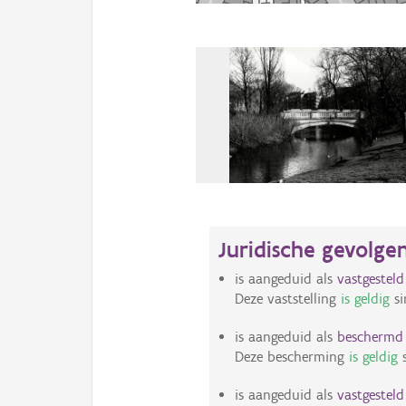
Juridische gevolge
is aangeduid als
vastgestel
Deze vaststelling
is geldig
si
is aangeduid als
bescherm
Deze bescherming
is geldig
s
is aangeduid als
vastgestel