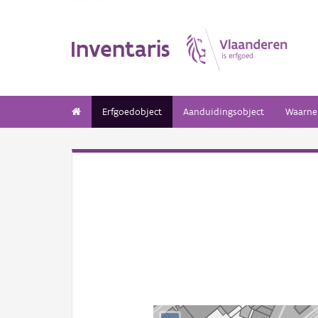
Inventaris
Erfgoedobject
Aanduidingsobject
Waarne