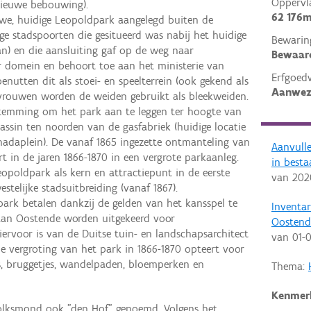
Oppervl
nieuwe bebouwing).
62 176m
uwe, huidige Leopoldpark aangelegd buiten de
e stadspoorten die gesitueerd was nabij het huidige
Bewarin
n) en die aansluiting gaf op de weg naar
Bewaar
ir domein en behoort toe aan het ministerie van
Erfgoed
nutten dit als stoei- en speelterrein (ook gekend als
Aanwez
r vrouwen worden de weiden gebruikt als bleekweiden.
estemming om het park aan te leggen ter hoogte van
bassin ten noorden van de gasfabriek (huidige locatie
nadaplein). De vanaf 1865 ingezette ontmanteling van
Aanvull
t in de jaren 1866-1870 in een vergrote parkaanleg.
in best
eopoldpark als kern en attractiepunt in de eerste
van
202
stelijke stadsuitbreiding (vanaf 1867).
ark betalen dankzij de gelden van het kansspel te
Inventa
l aan Oostende worden uitgekeerd voor
Oostend
iervoor is van de Duitse tuin- en landschapsarchitect
van
01-0
 de vergroting van het park in 1866-1870 opteert voor
ers, bruggetjes, wandelpaden, bloemperken en
Thema:
Kenmer
olksmond ook "den Hof" genoemd. Volgens het