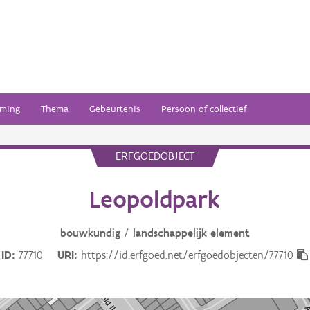
ming
Thema
Gebeurtenis
Persoon of collectief
ERFGOEDOBJECT
Leopoldpark
bouwkundig
/
landschappelijk
element
ID
77710
URI
https://id.erfgoed.net/erfgoedobjecten/77710