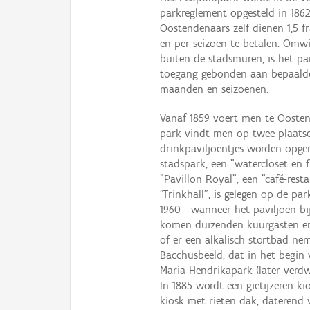
parkreglement opgesteld in 1862,
Oostendenaars zelf dienen 1,5 f
en per seizoen te betalen. Omwil
buiten de stadsmuren, is het pa
toegang gebonden aan bepaalde 
maanden en seizoenen.
Vanaf 1859 voert men te Oostend
park vindt men op twee plaatse
drinkpaviljoentjes worden opger
stadspark, een "watercloset en f
"Pavillon Royal", een "café-res
"Trinkhall", is gelegen op de p
1960 - wanneer het paviljoen bi
komen duizenden kuurgasten er 
of er een alkalisch stortbad ne
Bacchusbeeld, dat in het begin
Maria-Hendrikapark (later verd
In 1885 wordt een gietijzeren k
kiosk met rieten dak, daterend v