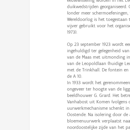
eeuwwisseling worden in het Le
duikwedstrijden georganiseerd. 
(onder meer schermoefeningen, 
Wereldoorlog is het toegestaan 
vijver gebruikt voor het organi
1973).
Op 23 september 1923 wordt een
ingehuldigd ter gelegenheid van
van de Maas met uitmonding in 
van de Leopoldlaan (huidige Le
met de Trinkhall. De fontein en
de A 10.
In 1933 wordt het gerenommeer
ongeveer ter hoogte van de ligg
beeldhouwer G. Grard. Het betr
Vanhabost uit Komen (volgens di
uurwerkmechanisme schenkt in r
Oostende. Na isolering door de 
bloemenuurwerk verplaatst naar
noordoostelijke zijde van het pa