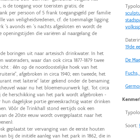
 is de toegang voor toeristen gratis; de
Typolo
rank per persoon of 5 frank toegangsgeld per familie
sculpt
le van veiligheidsredenen, cf. de toenmalige ligging
stadsp
rk 's avonds en 's nachts afgesloten en wordt de
volkss
openingstijden die variëren al naargelang de
Dateri
19de e
e boringen uit naar artesisch drinkwater. In het
De Mae
n wateraders, waar dan ook circa 1877-1879 twee
icht : één op de noordoostelijke hoek van het
Fuchs,
ruiterie", afgebroken in circa 1940; een tweede, het
taurant met laiterie" later gekend onder de benaming
Germon
arkheuvel waar nu het bloemenuurwerk ligt. Tot circa
j de herschikking van het park wordt afgebroken -
Kenmer
hun dagelijkse portie geneeskrachtig water drinken
men. Vóór de Trinkhall stond eertijds ook een
Typolo
 van de 20ste eeuw wordt overgeplaatst naar het
wenen).
Soort:
iosk geplaatst ter vervanging van de eerste houten
an bij de initiële aanleg van het park in 1862, die in