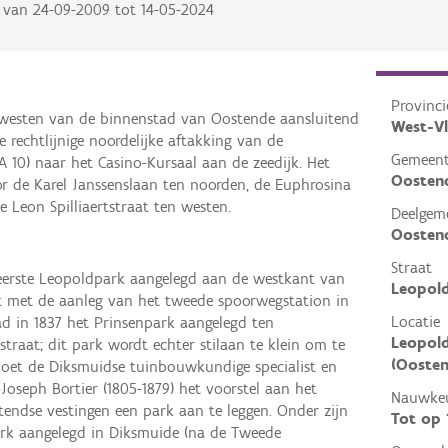
van
24-09-2009
tot
14-05-2024
Provinci
 westen van de binnenstad van Oostende aansluitend
West-V
ge rechtlijnige noordelijke aftakking van de
Gemeen
 10) naar het Casino-Kursaal aan de zeedijk. Het
Oosten
r de Karel Janssenslaan ten noorden, de Euphrosina
e Leon Spilliaertstraat ten westen.
Deelgem
Oosten
Straat
eerste Leopoldpark aangelegd aan de westkant van
Leopold
nt met de aanleg van het tweede spoorwegstation in
Locatie
tad in 1837 het Prinsenpark aangelegd ten
Leopold
raat; dit park wordt echter stilaan te klein om te
(Oosten
 doet de Diksmuidse tuinbouwkundige specialist en
Joseph Bortier (1805-1879) het voorstel aan het
Nauwkeu
endse vestingen een park aan te leggen. Onder zijn
Tot op
ark aangelegd in Diksmuide (na de Tweede