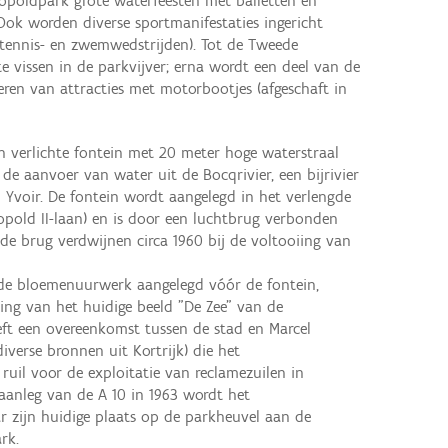
opoldpark grote waterfeesten met balletten en
Ook worden diverse sportmanifestaties ingericht
tennis- en zwemwedstrijden). Tot de Tweede
te vissen in de parkvijver; erna wordt een deel van de
seren van attracties met motorbootjes (afgeschaft in
 verlichte fontein met 20 meter hoge waterstraal
 de aanvoer van water uit de Bocqrivier, een bijrivier
Yvoir. De fontein wordt aangelegd in het verlengde
opold II-laan) en is door een luchtbrug verbonden
 de brug verdwijnen circa 1960 bij de voltooiing van
de bloemenuurwerk aangelegd vóór de fontein,
ing van het huidige beeld "De Zee" van de
eft een overeenkomst tussen de stad en Marcel
verse bronnen uit Kortrijk) die het
uil voor de exploitatie van reclamezuilen in
aanleg van de A 10 in 1963 wordt het
 zijn huidige plaats op de parkheuvel aan de
rk.