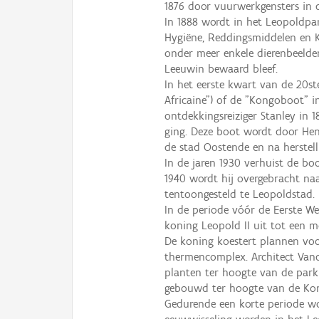
1876 door vuurwerkgensters in d
In 1888 wordt in het Leopoldpa
Hygiëne, Reddingsmiddelen en K
onder meer enkele dierenbeelde
Leeuwin bewaard bleef.
In het eerste kwart van de 20ste
Africaine") of de "Kongoboot" 
ontdekkingsreiziger Stanley in
ging. Deze boot wordt door Hen
de stad Oostende en na herstell
In de jaren 1930 verhuist de bo
1940 wordt hij overgebracht na
tentoongesteld te Leopoldstad.
In de periode vóór de Eerste W
koning Leopold II uit tot een 
De koning koestert plannen vo
thermencomplex. Architect Van
planten ter hoogte van de parkh
gebouwd ter hoogte van de Konin
Gedurende een korte periode wo