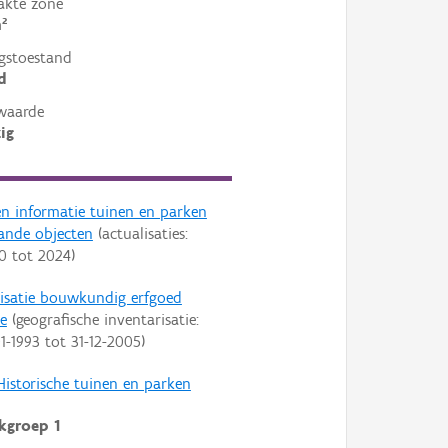
akte zone
²
gstoestand
d
waarde
ig
en informatie tuinen en parken
aande objecten
(actualisaties:
0
tot
2024
)
risatie bouwkundig erfgoed
e
(geografische inventarisatie:
1-1993
tot
31-12-2005
)
Historische tuinen en parken
kgroep 1