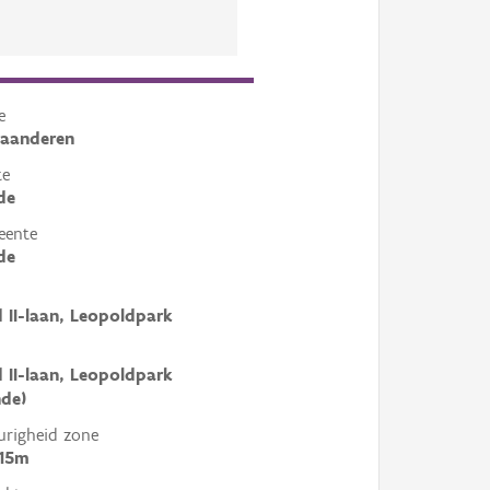
e
laanderen
te
de
eente
de
 II-laan, Leopoldpark
 II-laan, Leopoldpark
de)
righeid zone
 15m