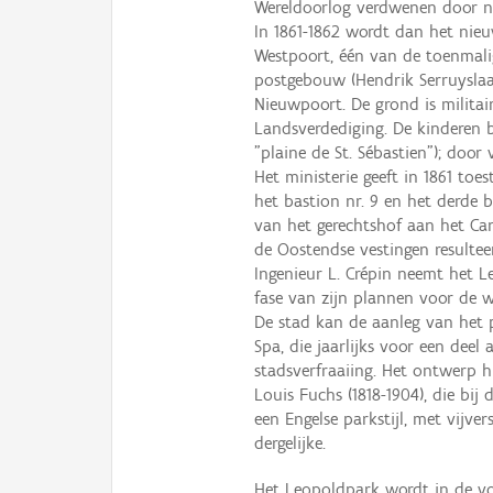
Wereldoorlog verdwenen door 
In 1861-1862 wordt dan het nie
Westpoort, één van de toenmalig
postgebouw (Hendrik Serruyslaa
Nieuwpoort. De grond is milita
Landsverdediging. De kinderen be
"plaine de St. Sébastien"); doo
Het ministerie geeft in 1861 to
het bastion nr. 9 en het derde 
van het gerechtshof aan het Ca
de Oostendse vestingen resulteer
Ingenieur L. Crépin neemt het L
fase van zijn plannen voor de we
De stad kan de aanleg van het p
Spa, die jaarlijks voor een dee
stadsverfraaiing. Het ontwerp h
Louis Fuchs (1818-1904), die bij
een Engelse parkstijl, met vijv
dergelijke.
Het Leopoldpark wordt in de v