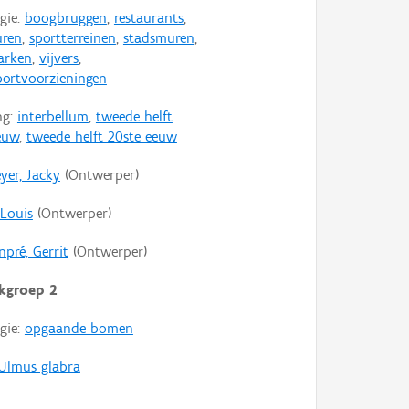
gie:
boogbruggen
,
restaurants
,
uren
,
sportterreinen
,
stadsmuren
,
arken
,
vijvers
,
portvoorzieningen
ng:
interbellum
,
tweede helft
euw
,
tweede helft 20ste eeuw
yer, Jacky
(Ontwerper)
 Louis
(Ontwerper)
pré, Gerrit
(Ontwerper)
kgroep 2
gie:
opgaande bomen
Ulmus glabra