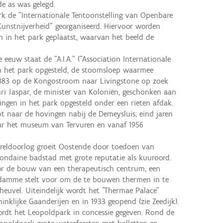
e as was gelegd.
rk de "Internationale Tentoonstelling van Openbare
unstnijverheid" georganiseerd. Hiervoor worden
n in het park geplaatst, waarvan het beeld de
 eeuw staat de "A.I.A." ("Association Internationale
in het park opgesteld, de stoomsloep waarmee
 1883 op de Kongostroom naar Livingstone op zoek
ri Jaspar, de minister van Koloniën, geschonken aan
ingen in het park opgesteld onder een rieten afdak.
ot naar de hovingen nabij de Demeysluis; eind jaren
ar het museum van Tervuren en vanaf 1956
ereldoorlog groeit Oostende door toedoen van
mondaine badstad met grote reputatie als kuuroord.
or de bouw van een therapeutisch centrum, een
damme stelt voor om de te bouwen thermen in te
euvel. Uiteindelijk wordt het "Thermae Palace"
klijke Gaanderijen en in 1933 geopend (zie Zeedijk).
rdt het Leopoldpark in concessie gegeven. Rond de