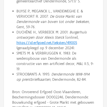
gemeentearchief Dendermonde, 571.1/ 5.
BUYSE P., MEGANCK L., VANDEWEGHE E. &
VERVOORT R. 2007:
De Grote Markt van
Dendermonde van boven tot onder bekeken
,
Gent, 59-76.
DUCHÊNE H., VERBEECK M. 2001:
Burgerhuis
ontworpen door Alexis Sterck
[online],
https://id.erfgoed.net/teksten/49005
(geraadpleegd op 9 december 2024).
SMETS M. & VERBRUGGEN K. 1983: De
wederopbouw van Dendermonde als
constructie van een artificieel decor,
M&L
II.5, 9-
19.
STROOBANTS A. 1995:
Dendermonde 1898-1914
op prentbriefkaarten
, Dendermonde, 82-84.
Bron: Onroerend Erfgoed Oost-Vlaanderen,
Beschermingsdossier DO002246, Dendermonde:
Bouwkundig erfgoed - Grote Markt met gebouwen