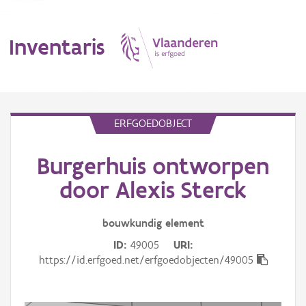
Inventaris
MENU
ERFGOEDOBJECT
Burgerhuis ontworpen
Erfgoedobject
door Alexis Sterck
Aanduidingsobject
bouwkundig
element
Waarneming
ID
49005
URI
Thema
https://id.erfgoed.net/erfgoedobjecten/49005
Gebeurtenis