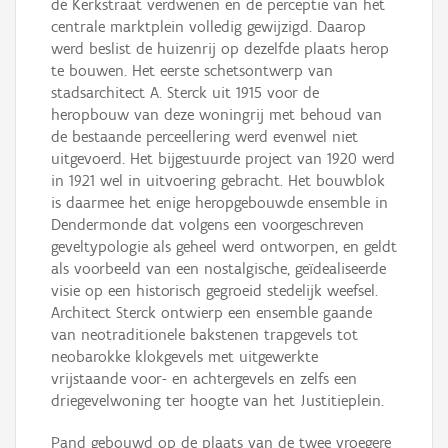
de Kerkstraat verdwenen en de perceptie van het
centrale marktplein volledig gewijzigd. Daarop
werd beslist de huizenrij op dezelfde plaats herop
te bouwen. Het eerste schetsontwerp van
stadsarchitect A. Sterck uit 1915 voor de
heropbouw van deze woningrij met behoud van
de bestaande perceellering werd evenwel niet
uitgevoerd. Het bijgestuurde project van 1920 werd
in 1921 wel in uitvoering gebracht. Het bouwblok
is daarmee het enige heropgebouwde ensemble in
Dendermonde dat volgens een voorgeschreven
geveltypologie als geheel werd ontworpen, en geldt
als voorbeeld van een nostalgische, geïdealiseerde
visie op een historisch gegroeid stedelijk weefsel.
Architect Sterck ontwierp een ensemble gaande
van neotraditionele bakstenen trapgevels tot
neobarokke klokgevels met uitgewerkte
vrijstaande voor- en achtergevels en zelfs een
driegevelwoning ter hoogte van het Justitieplein.
Pand gebouwd op de plaats van de twee vroegere