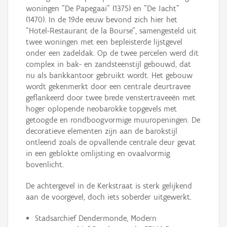
woningen "De Papegaai" (1375) en "De Jacht"
(1470). In de 19de eeuw bevond zich hier het
"Hotel-Restaurant de la Bourse", samengesteld uit
twee woningen met een bepleisterde lijstgevel
onder een zadeldak. Op de twee percelen werd dit
complex in bak- en zandsteenstijl gebouwd, dat
nu als bankkantoor gebruikt wordt. Het gebouw
wordt gekenmerkt door een centrale deurtravee
geflankeerd door twee brede venstertraveeën met
hoger oplopende neobarokke topgevels met
getoogde en rondboogvormige muuropeningen. De
decoratieve elementen zijn aan de barokstijl
ontleend zoals de opvallende centrale deur gevat
in een geblokte omlijsting en ovaalvormig
bovenlicht.
De achtergevel in de Kerkstraat is sterk gelijkend
aan de voorgevel, doch iets soberder uitgewerkt.
Stadsarchief Dendermonde, Modern