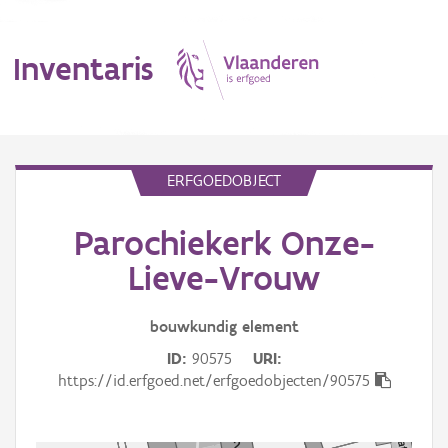
Inventaris
MENU
ERFGOEDOBJECT
Parochiekerk Onze-
Erfgoedobject
Lieve-Vrouw
Aanduidingsobject
bouwkundig
element
Waarneming
ID
90575
URI
Thema
https://id.erfgoed.net/erfgoedobjecten/90575
Gebeurtenis