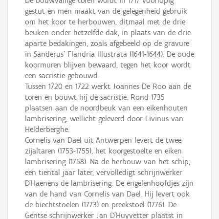
De bouwvallige toren wordt in 1717 voorlopig
gestut en men maakt van de gelegenheid gebruik
om het koor te herbouwen, ditmaal met de drie
beuken onder hetzelfde dak, in plaats van de drie
aparte bedakingen, zoals afgebeeld op de gravure
in Sanderus' Flandria Illustrata (1641-1644). De oude
koormuren blijven bewaard, tegen het koor wordt
een sacristie gebouwd.
Tussen 1720 en 1722 werkt Joannes De Roo aan de
toren en bouwt hij de sacristie. Rond 1735
plaatsen aan de noordbeuk van een eikenhouten
lambrisering, wellicht geleverd door Livinus van
Helderberghe.
Cornelis van Dael uit Antwerpen levert de twee
zijaltaren (1753-1755), het koorgestoelte en eiken
lambrisering (1758). Na de herbouw van het schip,
een tiental jaar later, vervolledigt schrijnwerker
D'Haenens de lambrisering. De engelenhoofdjes zijn
van de hand van Cornelis van Dael. Hij levert ook
de biechtstoelen (1773) en preekstoel (1776). De
Gentse schrijnwerker Jan D'Huyvetter plaatst in