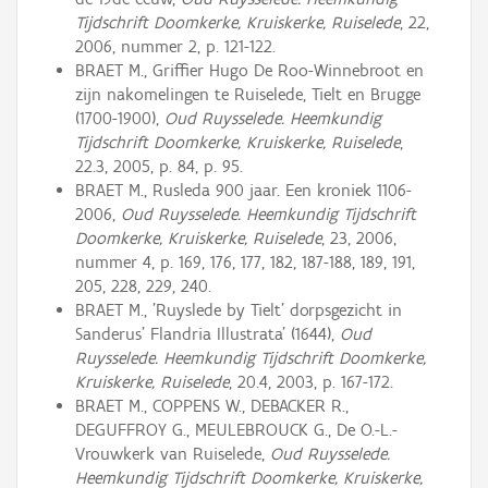
Tijdschrift Doomkerke, Kruiskerke, Ruiselede
, 22,
2006, nummer 2, p. 121-122.
BRAET M., Griffier Hugo De Roo-Winnebroot en
zijn nakomelingen te Ruiselede, Tielt en Brugge
(1700-1900),
Oud Ruysselede. Heemkundig
Tijdschrift Doomkerke, Kruiskerke, Ruiselede
,
22.3, 2005, p. 84, p. 95.
BRAET M., Rusleda 900 jaar. Een kroniek 1106-
2006,
Oud Ruysselede. Heemkundig Tijdschrift
Doomkerke, Kruiskerke, Ruiselede
, 23, 2006,
nummer 4, p. 169, 176, 177, 182, 187-188, 189, 191,
205, 228, 229, 240.
BRAET M., 'Ruyslede by Tielt' dorpsgezicht in
Sanderus' Flandria Illustrata' (1644),
Oud
Ruysselede. Heemkundig Tijdschrift Doomkerke,
Kruiskerke, Ruiselede
, 20.4, 2003, p. 167-172.
BRAET M., COPPENS W., DEBACKER R.,
DEGUFFROY G., MEULEBROUCK G., De O.-L.-
Vrouwkerk van Ruiselede,
Oud Ruysselede.
Heemkundig Tijdschrift Doomkerke, Kruiskerke,