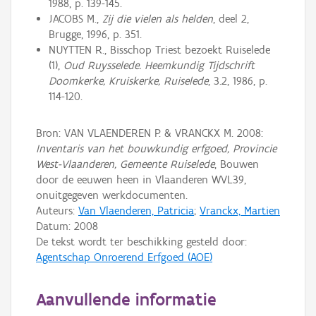
1988, p. 139-145.
JACOBS M.,
Zij die vielen als helden
, deel 2,
Brugge, 1996, p. 351.
NUYTTEN R., Bisschop Triest bezoekt Ruiselede
(1),
Oud Ruysselede. Heemkundig Tijdschrift
Doomkerke, Kruiskerke, Ruiselede
, 3.2, 1986, p.
114-120.
Bron: VAN VLAENDEREN P. & VRANCKX M. 2008:
Inventaris van het bouwkundig erfgoed, Provincie
West-Vlaanderen, Gemeente Ruiselede
, Bouwen
door de eeuwen heen in Vlaanderen WVL39,
onuitgegeven werkdocumenten.
Auteurs:
Van Vlaenderen, Patricia
;
Vranckx, Martien
Datum:
2008
De tekst wordt ter beschikking gesteld door:
Agentschap Onroerend Erfgoed (AOE)
Aanvullende informatie