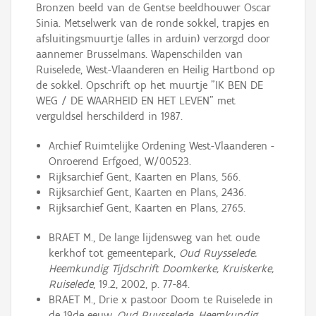
Bronzen beeld van de Gentse beeldhouwer Oscar
Sinia. Metselwerk van de ronde sokkel, trapjes en
afsluitingsmuurtje (alles in arduin) verzorgd door
aannemer Brusselmans. Wapenschilden van
Ruiselede, West-Vlaanderen en Heilig Hartbond op
de sokkel. Opschrift op het muurtje "IK BEN DE
WEG / DE WAARHEID EN HET LEVEN" met
verguldsel herschilderd in 1987.
Archief Ruimtelijke Ordening West-Vlaanderen -
Onroerend Erfgoed, W/00523.
Rijksarchief Gent, Kaarten en Plans, 566.
Rijksarchief Gent, Kaarten en Plans, 2436.
Rijksarchief Gent, Kaarten en Plans, 2765.
BRAET M., De lange lijdensweg van het oude
kerkhof tot gemeentepark,
Oud Ruysselede.
Heemkundig Tijdschrift Doomkerke, Kruiskerke,
Ruiselede
, 19.2, 2002, p. 77-84.
BRAET M., Drie x pastoor Doom te Ruiselede in
de 19de eeuw,
Oud Ruysselede. Heemkundig