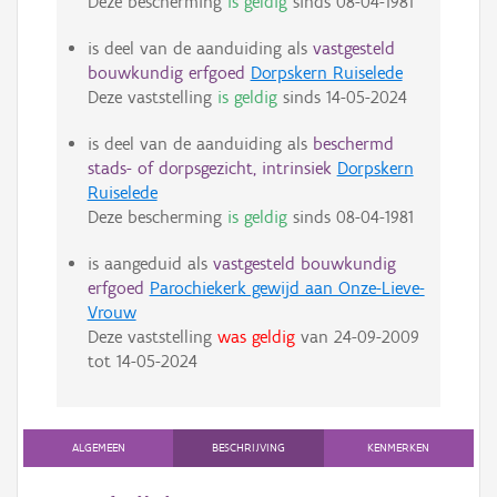
Deze bescherming
is geldig
sinds
08-04-1981
is deel van de aanduiding als
vastgesteld
bouwkundig erfgoed
Dorpskern Ruiselede
Deze vaststelling
is geldig
sinds
14-05-2024
is deel van de aanduiding als
beschermd
stads- of dorpsgezicht, intrinsiek
Dorpskern
Ruiselede
Deze bescherming
is geldig
sinds
08-04-1981
is aangeduid als
vastgesteld bouwkundig
erfgoed
Parochiekerk gewijd aan Onze-Lieve-
Vrouw
Deze vaststelling
was geldig
van
24-09-2009
tot
14-05-2024
ALGEMEEN
BESCHRIJVING
KENMERKEN