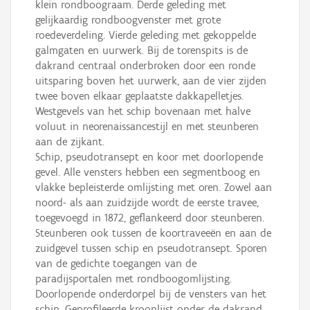
klein rondboograam. Derde geleding met
gelijkaardig rondboogvenster met grote
roedeverdeling. Vierde geleding met gekoppelde
galmgaten en uurwerk. Bij de torenspits is de
dakrand centraal onderbroken door een ronde
uitsparing boven het uurwerk, aan de vier zijden
twee boven elkaar geplaatste dakkapelletjes.
Westgevels van het schip bovenaan met halve
voluut in neorenaissancestijl en met steunberen
aan de zijkant.
Schip, pseudotransept en koor met doorlopende
gevel. Alle vensters hebben een segmentboog en
vlakke bepleisterde omlijsting met oren. Zowel aan
noord- als aan zuidzijde wordt de eerste travee,
toegevoegd in 1872, geflankeerd door steunberen.
Steunberen ook tussen de koortraveeën en aan de
zuidgevel tussen schip en pseudotransept. Sporen
van de gedichte toegangen van de
paradijsportalen met rondboogomlijsting.
Doorlopende onderdorpel bij de vensters van het
schip. Geprofileerde kroonlijst onder de dakrand.