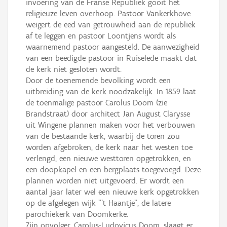
invoering van de Franse Republiek gooit het
religieuze leven overhoop. Pastoor Vankerkhove
weigert de eed van getrouwheid aan de republiek
af te leggen en pastoor Loontjens wordt als
waarnemend pastoor aangesteld. De aanwezigheid
van een beëdigde pastoor in Ruiselede maakt dat
de kerk niet gesloten wordt.
Door de toenemende bevolking wordt een
uitbreiding van de kerk noodzakelijk. In 1859 laat
de toenmalige pastoor Carolus Doom (zie
Brandstraat) door architect Jan August Clarysse
uit Wingene plannen maken voor het verbouwen
van de bestaande kerk, waarbij de toren zou
worden afgebroken, de kerk naar het westen toe
verlengd, een nieuwe westtoren opgetrokken, en
een doopkapel en een bergplaats toegevoegd. Deze
plannen worden niet uitgevoerd. Er wordt een
aantal jaar later wel een nieuwe kerk opgetrokken
op de afgelegen wijk "'t Haantje", de latere
parochiekerk van Doomkerke.
Zijn opvolger, Carolus-Ludovicus Doom, slaagt er