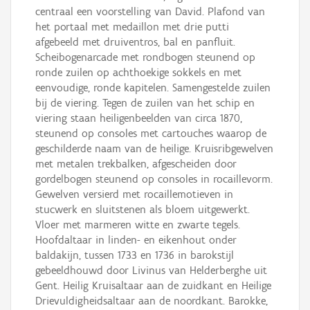
centraal een voorstelling van David. Plafond van
het portaal met medaillon met drie putti
afgebeeld met druiventros, bal en panfluit.
Scheibogenarcade met rondbogen steunend op
ronde zuilen op achthoekige sokkels en met
eenvoudige, ronde kapitelen. Samengestelde zuilen
bij de viering. Tegen de zuilen van het schip en
viering staan heiligenbeelden van circa 1870,
steunend op consoles met cartouches waarop de
geschilderde naam van de heilige. Kruisribgewelven
met metalen trekbalken, afgescheiden door
gordelbogen steunend op consoles in rocaillevorm.
Gewelven versierd met rocaillemotieven in
stucwerk en sluitstenen als bloem uitgewerkt.
Vloer met marmeren witte en zwarte tegels.
Hoofdaltaar in linden- en eikenhout onder
baldakijn, tussen 1733 en 1736 in barokstijl
gebeeldhouwd door Livinus van Helderberghe uit
Gent. Heilig Kruisaltaar aan de zuidkant en Heilige
Drievuldigheidsaltaar aan de noordkant. Barokke,