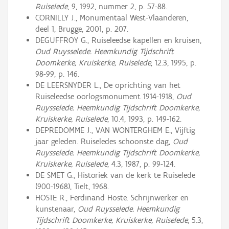
Ruiselede
, 9, 1992, nummer 2, p. 57-88.
CORNILLY J., Monumentaal West-Vlaanderen,
deel 1, Brugge, 2001, p. 207.
DEGUFFROY G., Ruiseleedse kapellen en kruisen,
Oud Ruysselede. Heemkundig Tijdschrift
Doomkerke, Kruiskerke, Ruiselede
, 12.3, 1995, p.
98-99, p. 146.
DE LEERSNYDER L., De oprichting van het
Ruiseleedse oorlogsmonument 1914-1918,
Oud
Ruysselede. Heemkundig Tijdschrift Doomkerke,
Kruiskerke, Ruiselede
, 10.4, 1993, p. 149-162.
DEPREDOMME J., VAN WONTERGHEM E., Vijftig
jaar geleden. Ruiseledes schoonste dag,
Oud
Ruysselede. Heemkundig Tijdschrift Doomkerke,
Kruiskerke, Ruiselede
, 4.3, 1987, p. 99-124.
DE SMET G., Historiek van de kerk te Ruiselede
(900-1968), Tielt, 1968.
HOSTE R., Ferdinand Hoste. Schrijnwerker en
kunstenaar,
Oud Ruysselede. Heemkundig
Tijdschrift Doomkerke, Kruiskerke, Ruiselede
, 5.3,