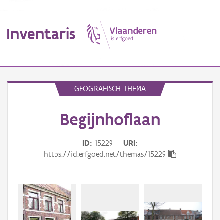
Inventaris
MENU
GEOGRAFISCH THEMA
Begijnhoflaan
Erfgoedobject
Aanduidingsobject
ID
15229
URI
https://id.erfgoed.net/themas/15229
Waarneming
Thema
Gebeurtenis
Beki