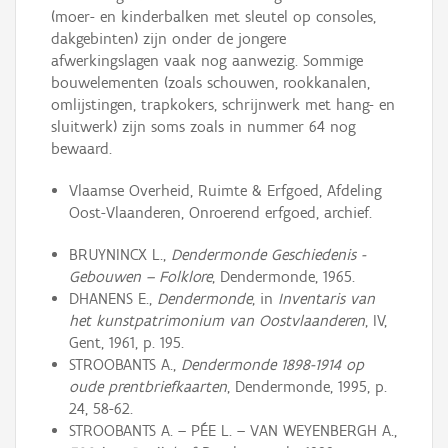
(moer- en kinderbalken met sleutel op consoles,
dakgebinten) zijn onder de jongere
afwerkingslagen vaak nog aanwezig. Sommige
bouwelementen (zoals schouwen, rookkanalen,
omlijstingen, trapkokers, schrijnwerk met hang- en
sluitwerk) zijn soms zoals in nummer 64 nog
bewaard.
Vlaamse Overheid, Ruimte & Erfgoed, Afdeling
Oost-Vlaanderen, Onroerend erfgoed, archief.
BRUYNINCX L.,
Dendermonde Geschiedenis -
Gebouwen – Folklore
, Dendermonde, 1965.
DHANENS E.,
Dendermonde
, in
Inventaris van
het kunstpatrimonium van Oostvlaanderen
, IV,
Gent, 1961, p. 195.
STROOBANTS A.,
Dendermonde 1898-1914 op
oude prentbriefkaarten
, Dendermonde, 1995, p.
24, 58-62.
STROOBANTS A. – PÉE L. – VAN WEYENBERGH A.,