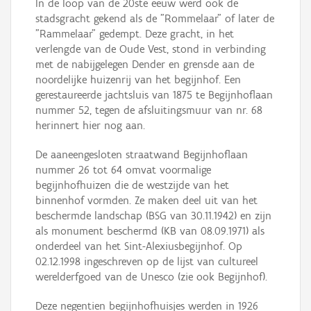
In de loop van de 20ste eeuw werd ook de
stadsgracht gekend als de "Rommelaar" of later de
"Rammelaar" gedempt. Deze gracht, in het
verlengde van de Oude Vest, stond in verbinding
met de nabijgelegen Dender en grensde aan de
noordelijke huizenrij van het begijnhof. Een
gerestaureerde jachtsluis van 1875 te Begijnhoflaan
nummer 52, tegen de afsluitingsmuur van nr. 68
herinnert hier nog aan.
De aaneengesloten straatwand Begijnhoflaan
nummer 26 tot 64 omvat voormalige
begijnhofhuizen die de westzijde van het
binnenhof vormden. Ze maken deel uit van het
beschermde landschap (BSG van 30.11.1942) en zijn
als monument beschermd (KB van 08.09.1971) als
onderdeel van het Sint-Alexiusbegijnhof. Op
02.12.1998 ingeschreven op de lijst van cultureel
werelderfgoed van de Unesco (zie ook Begijnhof).
Deze negentien begijnhofhuisjes werden in 1926