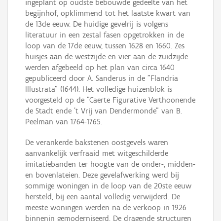
ingeplant op oudste bebouwde gedeelte van het
begijnhof, opklimmend tot het laatste kwart van
de 13de eeuw. De huidige gevelrij is volgens
literatuur in een zestal fasen opgetrokken in de
loop van de 17de eeuw, tussen 1628 en 1660. Zes
huisjes aan de westzijde en vier aan de zuidzijde
werden afgebeeld op het plan van circa 1640
gepubliceerd door A. Sanderus in de "Flandria
Illustrata" (1644). Het volledige huizenblok is
voorgesteld op de "Caerte Figurative Verthoonende
de Stadt ende ’t Vrij van Dendermonde" van B.
Peelman van 1764-1765.
De verankerde bakstenen oostgevels waren
aanvankelijk verfraaid met witgeschilderde
imitatiebanden ter hoogte van de onder-, midden-
en bovenlateien. Deze gevelafwerking werd bij
sommige woningen in de loop van de 20ste eeuw
hersteld, bij een aantal volledig verwijderd. De
meeste woningen werden na de verkoop in 1926
binnenin gemoderniseerd. De dragende structuren