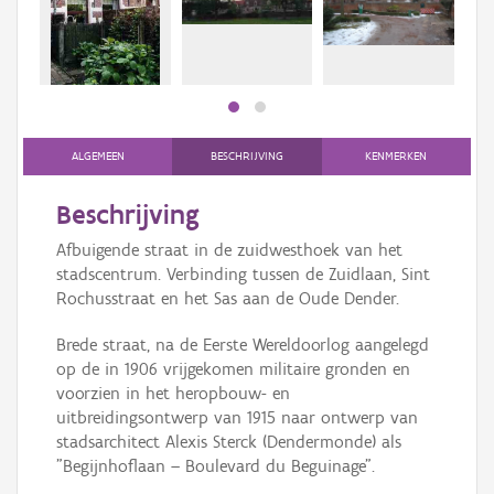
bee
Persoon of collectief
bee
Downloads
Hergebruik
Aanmelden
ALGEMEEN
BESCHRIJVING
KENMERKEN
Beschrijving
Afbuigende straat in de zuidwesthoek van het
stadscentrum. Verbinding tussen de Zuidlaan, Sint
Rochusstraat en het Sas aan de Oude Dender.
Brede straat, na de Eerste Wereldoorlog aangelegd
op de in 1906 vrijgekomen militaire gronden en
voorzien in het heropbouw- en
uitbreidingsontwerp van 1915 naar ontwerp van
stadsarchitect Alexis Sterck (Dendermonde) als
"Begijnhoflaan – Boulevard du Beguinage".