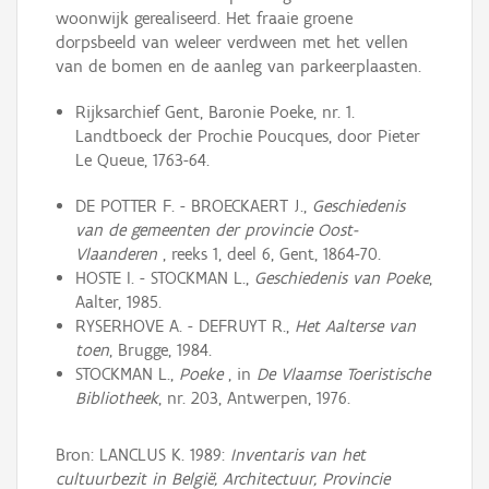
woonwijk gerealiseerd. Het fraaie groene
dorpsbeeld van weleer verdween met het vellen
van de bomen en de aanleg van parkeerplaasten.
Rijksarchief Gent, Baronie Poeke, nr. 1.
Landtboeck der Prochie Poucques, door Pieter
Le Queue, 1763-64.
DE POTTER F. - BROECKAERT J.,
Geschiedenis
van de gemeenten der provincie Oost-
Vlaanderen
, reeks 1, deel 6, Gent, 1864-70.
HOSTE I. - STOCKMAN L.,
Geschiedenis van Poeke
,
Aalter, 1985.
RYSERHOVE A. - DEFRUYT R.,
Het Aalterse van
toen
, Brugge, 1984.
STOCKMAN L.,
Poeke
, in
De Vlaamse Toeristische
Bibliotheek
, nr. 203, Antwerpen, 1976.
Bron: LANCLUS K. 1989:
Inventaris van het
cultuurbezit in België, Architectuur, Provincie