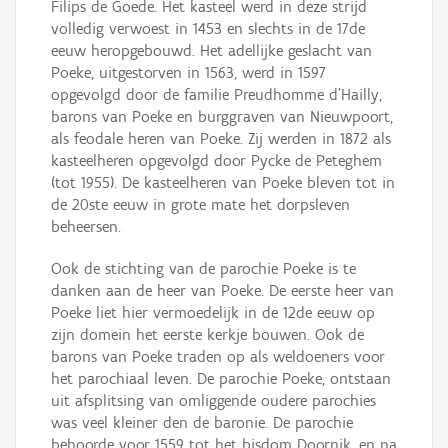
Filips de Goede. Het kasteel werd in deze strijd
volledig verwoest in 1453 en slechts in de 17de
eeuw heropgebouwd. Het adellijke geslacht van
Poeke, uitgestorven in 1563, werd in 1597
opgevolgd door de familie Preudhomme d'Hailly,
barons van Poeke en burggraven van Nieuwpoort,
als feodale heren van Poeke. Zij werden in 1872 als
kasteelheren opgevolgd door Pycke de Peteghem
(tot 1955). De kasteelheren van Poeke bleven tot in
de 20ste eeuw in grote mate het dorpsleven
beheersen.
Ook de stichting van de parochie Poeke is te
danken aan de heer van Poeke. De eerste heer van
Poeke liet hier vermoedelijk in de 12de eeuw op
zijn domein het eerste kerkje bouwen. Ook de
barons van Poeke traden op als weldoeners voor
het parochiaal leven. De parochie Poeke, ontstaan
uit afsplitsing van omliggende oudere parochies
was veel kleiner den de baronie. De parochie
behoorde voor 1559 tot het bisdom Doornik, en na