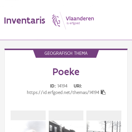
Inventaris
MENU
GEOGRAFISCH THEMA
Poeke
Erfgoedobject
Aanduidingsobject
ID
14194
URI
https://id.erfgoed.net/themas/14194
Waarneming
Thema
Gebeurtenis