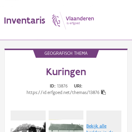
Inventaris
MENU
GEOGRAFISCH THEMA
Kuringen
Erfgoedobject
Aanduidingsobject
ID
13876
URI
https://id.erfgoed.net/themas/13876
Waarneming
Thema
Gebeurtenis
Bekijk alle