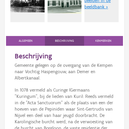
beelden in de
Persoon of collectief
beeldbank >
Downloads
Hergebruik
Aanmelden
ALGEMEEN
BESCHRIJVING
KENMERKEN
Beschrijving
Gemeente gelegen op de overgang van de Kempen
naar Vochtig Haspengouw, aan Demer en
Albertkanaal.
In 1078 vermeld als Curinge (Germaans
"Kuringum", bij de lieden van Kuri). Reeds vermeld
in de "Acta Sanctuorum" als de plaats van een der
hoeven van de Pepiniden waar Sint-Gertrudis van
Nijvel een deel van haar jeugd doorbracht. De
Karolingische burcht werd, na de verwoesting van
de burcht van Borgloon, de vaste residentie der