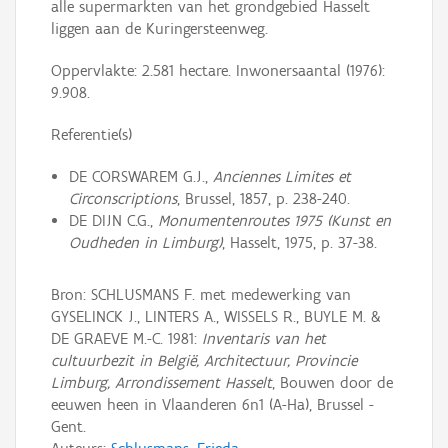
alle supermarkten van het grondgebied Hasselt
liggen aan de Kuringersteenweg.
Oppervlakte: 2.581 hectare. Inwonersaantal (1976):
9.908.
Referentie(s)
DE CORSWAREM G.J.,
Anciennes Limites et
Circonscriptions
, Brussel, 1857, p. 238-240.
DE DIJN C.G.,
Monumentenroutes 1975 (Kunst en
Oudheden in Limburg)
, Hasselt, 1975, p. 37-38.
Bron: SCHLUSMANS F. met medewerking van
GYSELINCK J., LINTERS A., WISSELS R., BUYLE M. &
DE GRAEVE M.-C. 1981:
Inventaris van het
cultuurbezit in België, Architectuur, Provincie
Limburg, Arrondissement Hasselt
, Bouwen door de
eeuwen heen in Vlaanderen 6n1 (A-Ha), Brussel -
Gent.