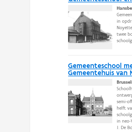
Hansbe
Gemeen
in opdr
Noyette
twee bo
schoolg
Gemeenteschool me
Gemeentehuis van M
Brusse
Schoolh
ontwerp
semi-of
helft v
school
in neo-
J. De B