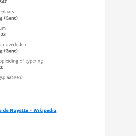
847
eplaats
g (Gent)
tum
923
an overlijden
g (Gent)
opleiding of typering
ct
gsplaats(en)
 de Noyette - Wikipedia