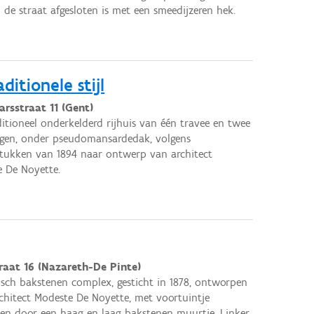
 de straat afgesloten is met een smeedijzeren hek.
ditionele stijl
rsstraat 11 (Gent)
itioneel onderkelderd rijhuis van één travee en twee
gen, onder pseudomansardedak, volgens
stukken van 1894 naar ontwerp van architect
 De Noyette.
raat 16 (Nazareth-De Pinte)
sch bakstenen complex, gesticht in 1878, ontworpen
chitect Modeste De Noyette, met voortuintje
ten door een haag en laag bakstenen muurtje. Linker