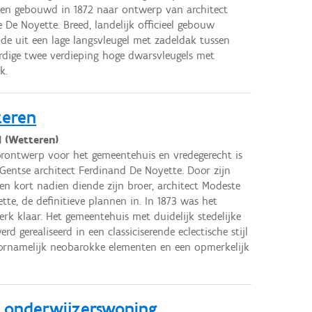
een gebouwd in 1872 naar ontwerp van architect
 De Noyette. Breed, landelijk officieel gebouw
de uit een lage langsvleugel met zadeldak tussen
ardige twee verdieping hoge dwarsvleugels met
k.
teren
1 (Wetteren)
rontwerp voor het gemeentehuis en vredegerecht is
Gentse architect Ferdinand De Noyette. Door zijn
den kort nadien diende zijn broer, architect Modeste
tte, de definitieve plannen in. In 1873 was het
k klaar. Het gemeentehuis met duidelijk stedelijke
erd gerealiseerd in een classiciserende eclectische stijl
rnamelijk neobarokke elementen en een opmerkelijk
 onderwijzerswoning