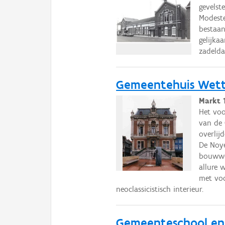
gevelst
Modeste
bestaan
gelijka
zadelda
Gemeentehuis Wet
Markt 
Het voo
van de 
overlij
De Noye
bouwwer
allure w
met voo
neoclassicistisch interieur.
Gemeenteschool en