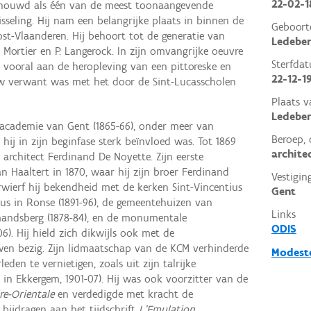
22-02-1
chouwd als één van de meest toonaangevende
seling. Hij nam een belangrijke plaats in binnen de
Geboort
st-Vlaanderen. Hij behoort tot de generatie van
Ledeber
. Mortier en P. Langerock. In zijn omvangrijke oeuvre
Sterfda
 vooral aan de heropleving van een pittoreske en
22-12-1
nauw verwant was met het door de Sint-Lucasscholen
Plaats v
Ledeber
 academie van Gent (1865-66), onder meer van
Beroep, 
hij in zijn beginfase sterk beïnvloed was. Tot 1869
archite
 architect Ferdinand De Noyette. Zijn eerste
n Haaltert in 1870, waar hij zijn broer Ferdinand
Vestigin
rwierf hij bekendheid met de kerken Sint-Vincentius
Gent
inus in Ronse (1891-96), de gemeentehuizen van
Links
mandsberg (1878-84), en de monumentale
ODIS
6). Hij hield zich dikwijls ook met de
en bezig. Zijn lidmaatschap van de KCM verhinderde
Modeste
den te vernietigen, zoals uit zijn talrijke
us in Ekkergem, 1901-07). Hij was ook voorzitter van de
re-Orientale
en verdedigde met kracht de
bijdragen aan het tijdschrift
L'Emulation
.