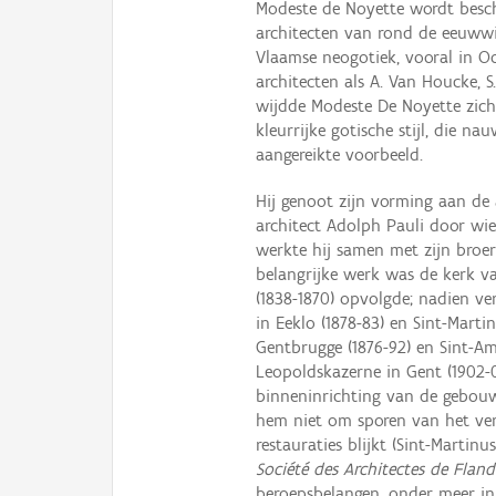
Modeste de Noyette wordt bes
architecten van rond de eeuwwis
Vlaamse neogotiek, vooral in Oo
architecten als A. Van Houcke, S
wijdde Modeste De Noyette zich
kleurrijke gotische stijl, die 
aangereikte voorbeeld.
Hij genoot zijn vorming aan de
architect Adolph Pauli door wie 
werkte hij samen met zijn broer
belangrijke werk was de kerk va
(1838-1870) opvolgde; nadien ve
in Eeklo (1878-83) en Sint-Mart
Gentbrugge (1876-92) en Sint-A
Leopoldskazerne in Gent (1902-0
binneninrichting van de gebouw
hem niet om sporen van het verle
restauraties blijkt (Sint-Martin
Société des Architectes de Fland
beroepsbelangen, onder meer in 