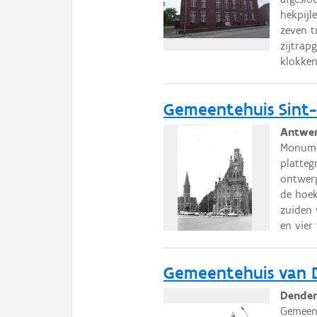
hekpij
zeven t
zijtrap
klokken
Gemeentehuis Sint
Antwer
Monumen
platteg
ontwerp
de hoek
zuiden 
en vier
Gemeentehuis van 
Dender
Gemeent