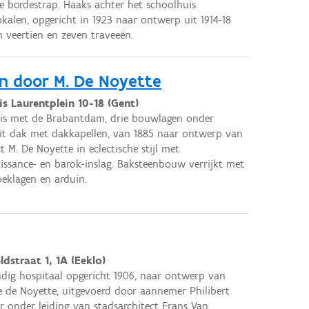
 bordestrap. Haaks achter het schoolhuis
alen, opgericht in 1923 naar ontwerp uit 1914-18
n veertien en zeven traveeën.
n door M. De Noyette
is Laurentplein 10-18 (Gent)
is met de Brabantdam, drie bouwlagen onder
it dak met dakkapellen, van 1885 naar ontwerp van
ct M. De Noyette in eclectische stijl met
issance- en barok-inslag. Baksteenbouw verrijkt met
peklagen en arduin.
dstraat 1, 1A (Eeklo)
dig hospitaal opgericht 1906, naar ontwerp van
 de Noyette, uitgevoerd door aannemer Philibert
r onder leiding van stadsarchitect Frans Van