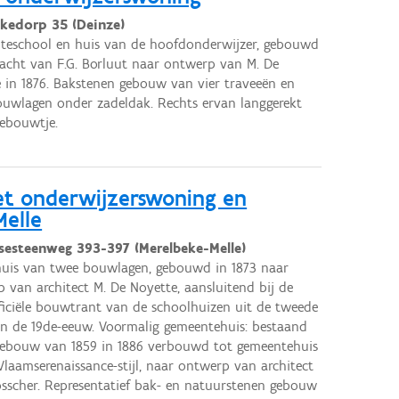
kedorp 35 (Deinze)
teschool en huis van de hoofdonderwijzer, gebouwd
acht van F.G. Borluut naar ontwerp van M. De
 in 1876. Bakstenen gebouw van vier traveeën en
uwlagen onder zadeldak. Rechts ervan langgerekt
ebouwtje.
t onderwijzerswoning en
elle
lsesteenweg 393-397 (Merelbeke-Melle)
uis van twee bouwlagen, gebouwd in 1873 naar
 van architect M. De Noyette, aansluitend bij de
ficiële bouwtrant van de schoolhuizen uit de tweede
an de 19de-eeuw. Voormalig gemeentehuis: bestaand
gebouw van 1859 in 1886 verbouwd tot gemeentehuis
Vlaamserenaissance-stijl, naar ontwerp van architect
osscher. Representatief bak- en natuurstenen gebouw