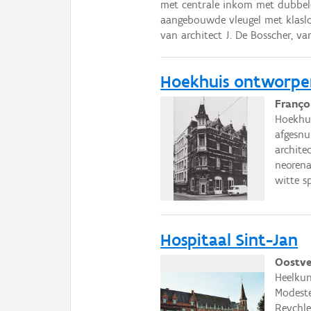
met centrale inkom met dubbele
aangebouwde vleugel met klaslok
van architect J. De Bosscher, va
Hoekhuis ontworpe
Franço
Hoekhu
afgesnu
archite
neorena
witte s
Hospitaal Sint-Jan
Oostvel
Heelkun
Modeste
Reychle