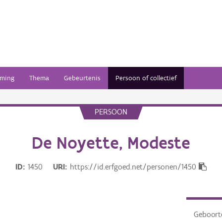
ming
Thema
Gebeurtenis
Persoon of collectief
PERSOON
De Noyette, Modeste
ID
1450
URI
https://id.erfgoed.net/personen/1450
Geboor