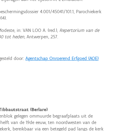
beschermingsdossier 4.001/45041/101.1, Parochiekerk
14).
odeste, in: VAN LOO A. (red.),
Repertorium van de
830 tot heden
, Antwerpen, 257.
gesteld door:
Agentschap Onroerend Erfgoed (AOE)
Tibbautstraat (Berlare)
enblok gelegen ommuurde begraafplaats uit de
helft van de 19de eeuw, ten noordwesten van de
ekerk, bereikbaar via een betegeld pad langs de kerk