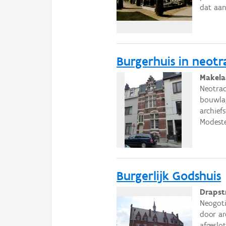
dat aan
Burgerhuis in neotra
Makelaa
Neotrad
bouwla
archief
Modeste
Burgerlijk Godshuis
Drapst
Neogoti
door ar
afgeslo