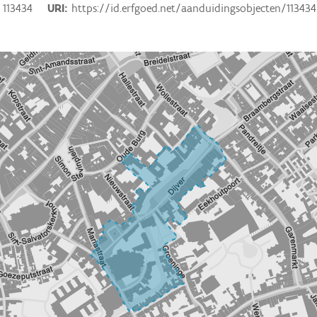
113434
URI
https://id.erfgoed.net/aanduidingsobjecten/113434