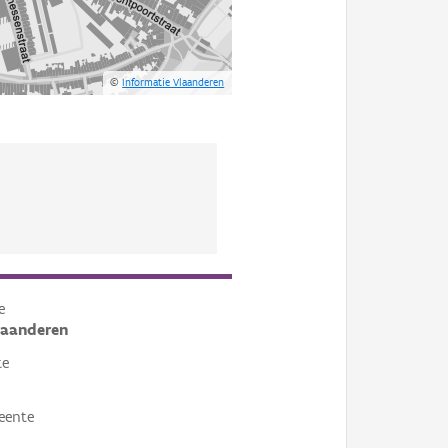
©
Informatie Vlaanderen
e
laanderen
te
eente