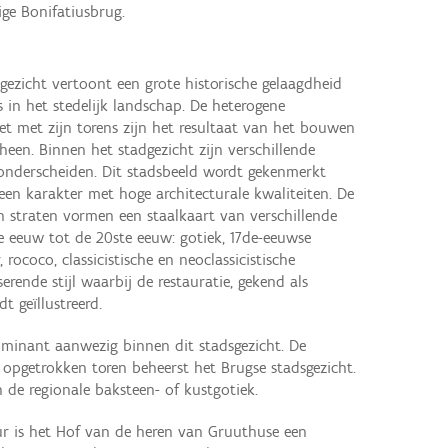
ge Bonifatiusbrug.
ezicht vertoont een grote historische gelaagdheid
 in het stedelijk landschap. De heterogene
t met zijn torens zijn het resultaat van het bouwen
en. Binnen het stadgezicht zijn verschillende
e onderscheiden. Dit stadsbeeld wordt gekenmerkt
en karakter met hoge architecturale kwaliteiten. De
straten vormen een staalkaart van verschillende
de eeuw tot de 20ste eeuw: gotiek, 17de-eeuwse
 rococo, classicistische en neoclassicistische
serende stijl waarbij de restauratie, gekend als
t geïllustreerd.
minant aanwezig binnen dit stadsgezicht. De
 opgetrokken toren beheerst het Brugse stadsgezicht.
 de regionale baksteen- of kustgotiek.
uur is het Hof van de heren van Gruuthuse een