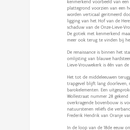
kenmerkend voorbeeld van een l
plattegrond voorzien van een ho
worden verticaal geritmeerd do
ligging van het Hof van de Here
schaduw van de Onze-Lieve-Vrou
De gotiek met kenmerkend maas
meer ook terug te vinden bij 
De renaissance is binnen het st
omlijsting van blauwe hardstee
Lieve-Vrouwekerk is één van de 
Het tot de middeleeuwen terug
trapgevel blijft lang doorleve
barokelementen. Een uitgesprok
Wollestraat nummer 28 gekend al
overkragende bovenbouw is voo
natuurstenen reliëfs die verba
Frederik Hendrik van Oranje van
In de loop van de 18de eeuw on