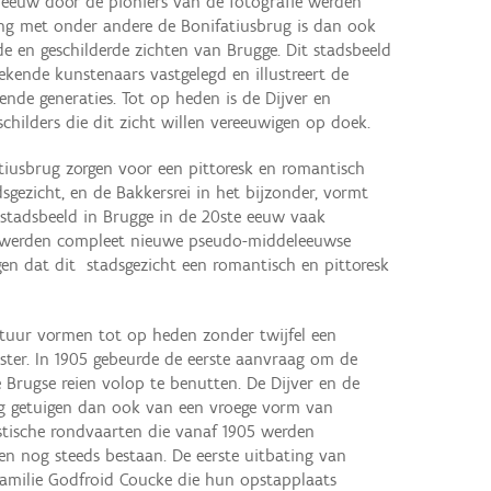
e eeuw door de pioniers van de fotografie werden
ing met onder andere de Bonifatiusbrug is dan ook
e en geschilderde zichten van Brugge. Dit stadsbeeld
kende kunstenaars vastgelegd en illustreert de
ende generaties. Tot op heden is de Dijver en
childers die dit zicht willen vereeuwigen op doek.
tiusbrug zorgen voor een pittoresk en romantisch
sgezicht, en de Bakkersrei in het bijzonder, vormt
stadsbeeld in Brugge in de 20ste eeuw vaak
 werden compleet nieuwe pseudo-middeleeuwse
en dat dit stadsgezicht een romantisch en pittoresk
ctuur vormen tot op heden zonder twijfel een
eister. In 1905 gebeurde de eerste aanvraag om de
e Brugse reien volop te benutten. De Dijver en de
g getuigen dan ook van een vroege vorm van
ristische rondvaarten die vanaf 1905 werden
en nog steeds bestaan. De eerste uitbating van
amilie Godfroid Coucke die hun opstapplaats