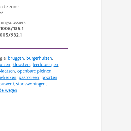
akte zone
m²
mingsdossiers
1005/135.1
1005/932.1
gie:
bruggen
,
burgerhuizen
,
uizen
,
kloosters
,
leerlooierijen
,
laatsen
,
openbare pleinen
,
iekerken
,
pastorieën
,
poorten
bouwen)
,
stadswoningen
,
de wegen