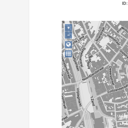
ID
+
−