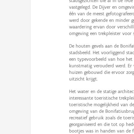
stadsgezichten die al in de 19d
vastgelegd. De Dijver en omgev
één van de meest gefotografeerd
werd door gekende en minder ge
waardering ervan door verschill
omgeving een trekpleister voor s
De houten gevels aan de Bonifa
stadsbeeld. Het voorliggend stad
een typevoorbeeld van hoe het 
kunstmatig verouderd werd. Er
huizen gebouwd die ervoor zorg
uitzicht krijgt.
Het water en de statige archite
interessante toeristische trekpl
toeristische mogelijkheid van d
omgeving van de Bonifatiusbru
recreatief gebruik zoals de toe
georganiseerd en die tot op hed
bootjes was in handen van de f