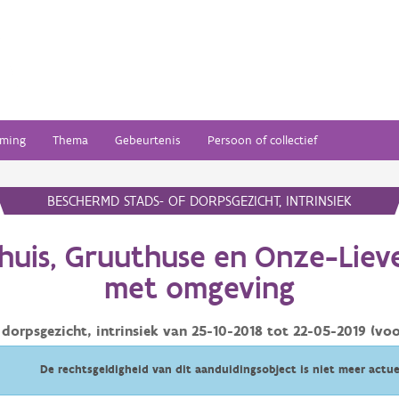
ming
Thema
Gebeurtenis
Persoon of collectief
BESCHERMD STADS- OF DORPSGEZICHT, INTRINSIEK
shuis, Gruuthuse en Onze-Lie
met omgeving
dorpsgezicht, intrinsiek van
25-10-2018
tot
22-05-2019
(voo
De rechtsgeldigheid van dit aanduidingsobject is niet meer actue