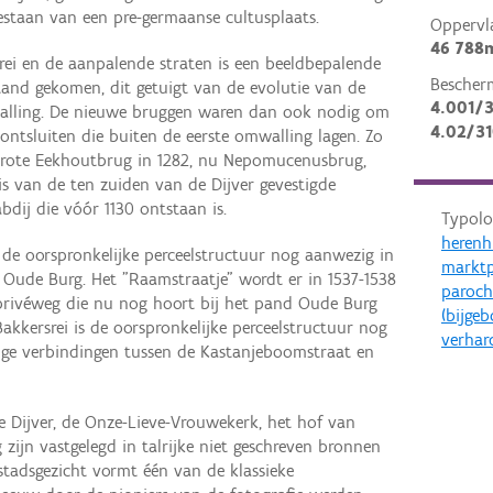
estaan van een pre-germaanse cultusplaats.
Oppervl
46 788
rei en de aanpalende straten is een beeldbepalende
Bescher
and gekomen, dit getuigt van de evolutie van de
4.001/3
walling. De nieuwe bruggen waren dan ook nodig om
4.02/3
ntsluiten die buiten de eerste omwalling lagen. Zo
rote Eekhoutbrug in 1282, nu Nepomucenusbrug,
s van de ten zuiden van de Dijver gevestigde
dij die vóór 1130 ontstaan is.
Typolo
herenh
 de oorspronkelijke perceelstructuur nog aanwezig in
marktp
e Oude Burg. Het "Raamstraatje" wordt er in 1537-1538
paroch
 privéweg die nu nog hoort bij het pand Oude Burg
(bijge
kkersrei is de oorspronkelijke perceelstructuur nog
verhar
ige verbindingen tussen de Kastanjeboomstraat en
e Dijver, de Onze-Lieve-Vrouwekerk, het hof van
zijn vastgelegd in talrijke niet geschreven bronnen
t stadsgezicht vormt één van de klassieke