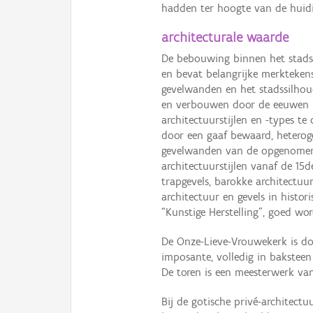
hadden ter hoogte van de huidi
architecturale waarde
De bebouwing binnen het stadsg
en bevat belangrijke merktekens
gevelwanden en het stadssilhoue
en verbouwen door de eeuwen he
architectuurstijlen en -types t
door een gaaf bewaard, heteroge
gevelwanden van de opgenomen 
architectuurstijlen vanaf de 15
trapgevels, barokke architectuur,
architectuur en gevels in histori
“Kunstige Herstelling”, goed word
De Onze-Lieve-Vrouwekerk is do
imposante, volledig in baksteen
De toren is een meesterwerk van
Bij de gotische privé-architect