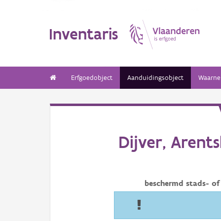
Inventaris
Erfgoedobject
Aanduidingsobject
Waarne
Dijver, Arent
beschermd stads- of 