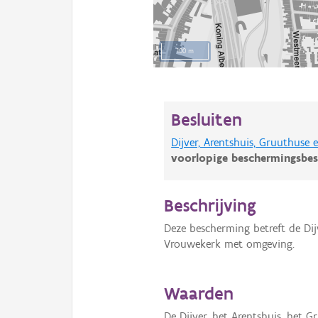
100 m
Besluiten
Dijver, Arentshuis, Gruuthus
voorlopige beschermingsbes
Beschrijving
Deze bescherming betreft de Dij
Vrouwekerk met omgeving.
Waarden
De Dijver, het Arentshuis, het