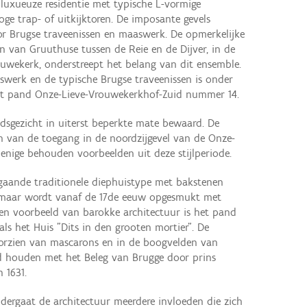
uxueuze residentie met typische L-vormige
ge trap- of uitkijktoren. De imposante gevels
or Brugse traveenissen en maaswerk. De opmerkelijke
n van Gruuthuse tussen de Reie en de Dijver, in de
wekerk, onderstreept het belang van dit ensemble.
werk en de typische Brugse traveenissen is onder
het pand Onze-Lieve-Vrouwekerkhof-Zuid nummer 14.
adsgezicht in uiterst beperkte mate bewaard. De
n van de toegang in de noordzijgevel van de Onze-
enige behouden voorbeelden uit deze stijlperiode.
gaande traditionele diephuistype met bakstenen
n, maar wordt vanaf de 17de eeuw opgesmukt met
en voorbeeld van barokke architectuur is het pand
s het Huis "Dits in den grooten mortier". De
rzien van mascarons en in de boogvelden van
nd houden met het Beleg van Brugge door prins
 1631.
dergaat de architectuur meerdere invloeden die zich