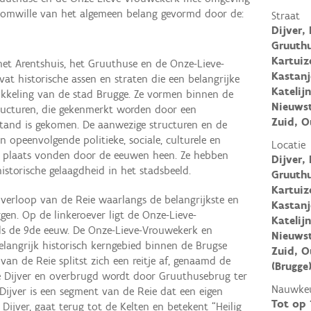
t omwille van het algemeen belang gevormd door de:
Straat
Dijver,
Gruuthu
Kartuiz
 het Arentshuis, het Gruuthuse en de Onze-Lieve-
Kastan
 historische assen en straten die een belangrijke
Katelij
ikkeling van de stad Brugge. Ze vormen binnen de
Nieuwst
structuren, die gekenmerkt worden door een
Zuid, O
 stand is gekomen. De aanwezige structuren en de
 opeenvolgende politieke, sociale, culturele en
Locatie
e plaats vonden door de eeuwen heen. Ze hebben
Dijver,
istorische gelaagdheid in het stadsbeeld.
Gruuthu
Kartuiz
t verloop van de Reie waarlangs de belangrijkste en
Kastan
gen. Op de linkeroever ligt de Onze-Lieve-
Katelij
nds de 9de eeuw. De Onze-Lieve-Vrouwekerk en
Nieuwst
angrijk historisch kerngebied binnen de Brugse
Zuid, O
van de Reie splitst zich een reitje af, genaamd de
(Brugge
de Dijver en overbrugd wordt door Gruuthusebrug ter
Nauwkeu
ijver is een segment van de Reie dat een eigen
Tot op
ijver, gaat terug tot de Kelten en betekent “Heilig