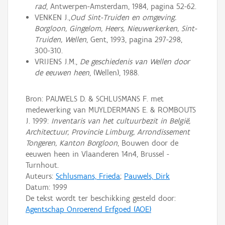
rad
, Antwerpen-Amsterdam, 1984, pagina 52-62.
VENKEN J.,
Oud Sint-Truiden en omgeving.
Borgloon, Gingelom, Heers, Nieuwerkerken, Sint-
Truiden, Wellen
, Gent, 1993, pagina 297-298,
300-310.
VRIJENS J.M.,
De geschiedenis van Wellen door
de eeuwen heen
, (Wellen), 1988.
Bron: PAUWELS D. & SCHLUSMANS F. met
medewerking van MUYLDERMANS E. & ROMBOUTS
J. 1999:
Inventaris van het cultuurbezit in België,
Architectuur, Provincie Limburg, Arrondissement
Tongeren, Kanton Borgloon
, Bouwen door de
eeuwen heen in Vlaanderen 14n4, Brussel -
Turnhout.
Auteurs:
Schlusmans, Frieda
;
Pauwels, Dirk
Datum:
1999
De tekst wordt ter beschikking gesteld door:
Agentschap Onroerend Erfgoed (AOE)