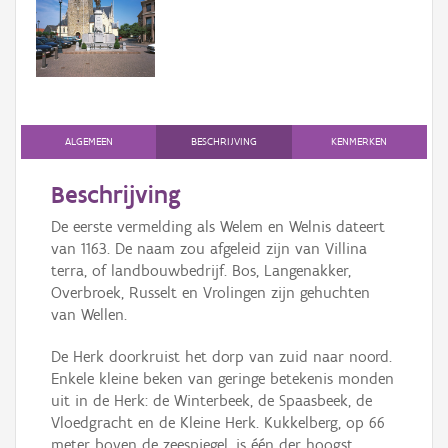
Persoon of collectief
Downloads
Hergebruik
Aanmelden
ALGEMEEN
BESCHRIJVING
KENMERKEN
Beschrijving
De eerste vermelding als Welem en Welnis dateert
van 1163. De naam zou afgeleid zijn van Villina
terra, of landbouwbedrijf. Bos, Langenakker,
Overbroek, Russelt en Vrolingen zijn gehuchten
van Wellen.
De Herk doorkruist het dorp van zuid naar noord.
Enkele kleine beken van geringe betekenis monden
uit in de Herk: de Winterbeek, de Spaasbeek, de
Vloedgracht en de Kleine Herk. Kukkelberg, op 66
meter boven de zeespiegel, is één der hoogst