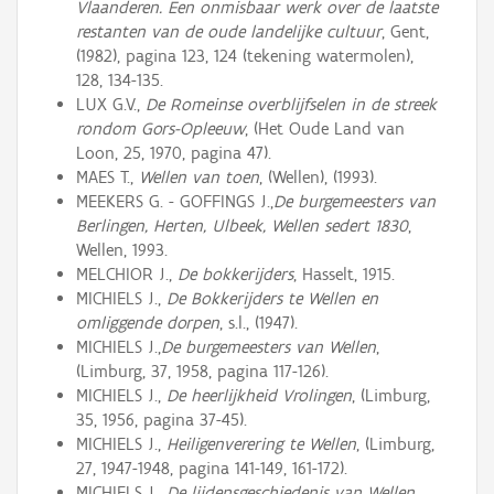
Vlaanderen. Een onmisbaar werk over de laatste
restanten van de oude landelijke cultuur
, Gent,
(1982), pagina 123, 124 (tekening watermolen),
128, 134-135.
LUX G.V.,
De Romeinse overblijfselen in de streek
rondom Gors-Opleeuw
, (Het Oude Land van
Loon, 25, 1970, pagina 47).
MAES T.,
Wellen van toen
, (Wellen), (1993).
MEEKERS G. - GOFFINGS J.,
De burgemeesters van
Berlingen, Herten, Ulbeek, Wellen sedert 1830
,
Wellen, 1993.
MELCHIOR J.,
De bokkerijders
, Hasselt, 1915.
MICHIELS J.,
De Bokkerijders te Wellen en
omliggende dorpen
, s.l., (1947).
MICHIELS J.,
De burgemeesters van Wellen
,
(Limburg, 37, 1958, pagina 117-126).
MICHIELS J.,
De heerlijkheid Vrolingen
, (Limburg,
35, 1956, pagina 37-45).
MICHIELS J.,
Heiligenverering te Wellen
, (Limburg,
27, 1947-1948, pagina 141-149, 161-172).
MICHIELS J.,
De lijdensgeschiedenis van Wellen