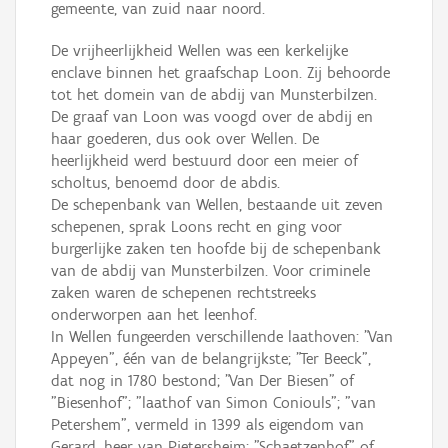
gemeente, van zuid naar noord.
De vrijheerlijkheid Wellen was een kerkelijke
enclave binnen het graafschap Loon. Zij behoorde
tot het domein van de abdij van Munsterbilzen.
De graaf van Loon was voogd over de abdij en
haar goederen, dus ook over Wellen. De
heerlijkheid werd bestuurd door een meier of
scholtus, benoemd door de abdis.
De schepenbank van Wellen, bestaande uit zeven
schepenen, sprak Loons recht en ging voor
burgerlijke zaken ten hoofde bij de schepenbank
van de abdij van Munsterbilzen. Voor criminele
zaken waren de schepenen rechtstreeks
onderworpen aan het leenhof.
In Wellen fungeerden verschillende laathoven: "Van
Appeyen", één van de belangrijkste; "Ter Beeck",
dat nog in 1780 bestond; "Van Der Biesen" of
"Biesenhof"; "laathof van Simon Coniouls"; "van
Petershem", vermeld in 1399 als eigendom van
Gerard, heer van Pietersheim; "Schaetzenhof" of