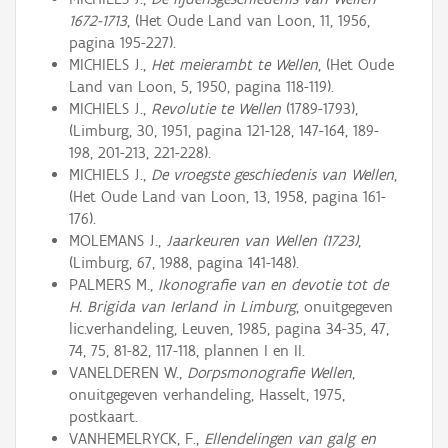
1672-1713
, (Het Oude Land van Loon, 11, 1956,
pagina 195-227).
MICHIELS J.,
Het meierambt te Wellen
, (Het Oude
Land van Loon, 5, 1950, pagina 118-119).
MICHIELS J.,
Revolutie te Wellen
(1789-1793),
(Limburg, 30, 1951, pagina 121-128, 147-164, 189-
198, 201-213, 221-228).
MICHIELS J.,
De vroegste geschiedenis van Wellen
,
(Het Oude Land van Loon, 13, 1958, pagina 161-
176).
MOLEMANS J.,
Jaarkeuren van Wellen (1723)
,
(Limburg, 67, 1988, pagina 141-148).
PALMERS M.,
Ikonografie van en devotie tot de
H. Brigida van Ierland in Limburg
, onuitgegeven
lic.verhandeling, Leuven, 1985, pagina 34-35, 47,
74, 75, 81-82, 117-118, plannen I en II.
VANELDEREN W.,
Dorpsmonografie Wellen
,
onuitgegeven verhandeling, Hasselt, 1975,
postkaart.
VANHEMELRYCK, F.,
Ellendelingen van galg en