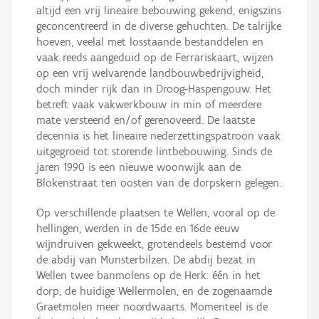
altijd een vrij lineaire bebouwing gekend, enigszins
geconcentreerd in de diverse gehuchten. De talrijke
hoeven, veelal met losstaande bestanddelen en
vaak reeds aangeduid op de Ferrariskaart, wijzen
op een vrij welvarende landbouwbedrijvigheid,
doch minder rijk dan in Droog-Haspengouw. Het
betreft vaak vakwerkbouw in min of meerdere
mate versteend en/of gerenoveerd. De laatste
decennia is het lineaire nederzettingspatroon vaak
uitgegroeid tot storende lintbebouwing. Sinds de
jaren 1990 is een nieuwe woonwijk aan de
Blokenstraat ten oosten van de dorpskern gelegen.
Op verschillende plaatsen te Wellen, vooral op de
hellingen, werden in de 15de en 16de eeuw
wijndruiven gekweekt, grotendeels bestemd voor
de abdij van Munsterbilzen. De abdij bezat in
Wellen twee banmolens op de Herk: één in het
dorp, de huidige Wellermolen, en de zogenaamde
Graetmolen meer noordwaarts. Momenteel is de