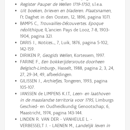
Register Pauper de Wellen 1719-1750
, s.l.e.a.
Uit boeken, brieven en bladeren. Plaatsnamen
,
('t Daghet in den Oosten, 12, 1896, pagina 107).
BAMPS C.,
Trouvailles-Découvertes. Epoque
néolithique
, (L'ancien Pays de Looz, 7-8, 1903-
1904, pagina 32).
DARIS J.,
Notices...
, 7, Luik, 1876, pagina 5-102,
142-159.
DIRIKEN P.,
Geogids Wellen
, Kortessem, 1997.
FARINE F.,
Een bokkerijdersroute doorheen
Belgisch-Limburg
>, Hasselt, 1988, pagina 2, 3, 24,
27, 29-34, 49, afbeeldingen.
GILISSEN J.,
Archiefjes
, Tongeren, 1993, pagina
105-107.
JANSSEN de LIMPENS K.J.T.,
Leen- en laathoven
in de maaslandse territoria voor 1795
, Limburgs
Geschied- en Oudheidkundig Genootschap; 6,
Maastricht, 1974, pagina 143-144.
LINDEN R. VAN DER - VANHEULE L. -
VERBESSELT J. - LAENEN M.,
Landelijk leven in