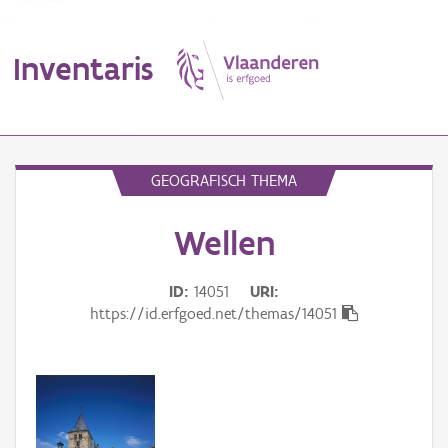
Inventaris
MENU
GEOGRAFISCH THEMA
Wellen
Erfgoedobject
Aanduidingsobject
ID
14051
URI
https://id.erfgoed.net/themas/14051
Waarneming
Thema
Gebeurtenis