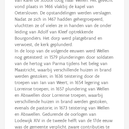
van Karel de Stoute toog naar Wellen. Het gevecht
vond plaats in 1466 vlakbij de kapel van
Oetersloven. De opstandelingen werden verslagen.
Nadat ze zich in 1467 hadden gehergroepeerd,
vluchtten ze of vielen ze in handen van de onder
leiding van Adolf van Kleef optrekkende
Bourgondiërs. Het dorp werd platgebrand en
verwoest, de kerk geplunderd.
In de loop van de volgende eeuwen werd Wellen
nog geteisterd: in 1579 plunderingen door soldaten
van de hertog van Parma tijdens het beleg van
Maastricht, waarbij verschillende huizen in brand
werden gestoken; in 1636 teistering door de
troepen van Jan van Weert; in 1654 legering van
Lorreinse troepen; in 1657 plundering van Wellen
en Abswellen door Lorreinse troepen, waarbij
verschillende huizen in brand werden gestoken,
evenals de pastorie; in 1673 teistering van Wellen
en Abswellen. Gedurende de oorlogen van
Lodewijk XIV in de tweede helft van de 17de eeuw
was de gemeente verplicht zware contributies te