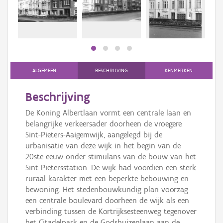
Persoon of collectief
Downloads
Hergebruik
Aanmelden
ALGEMEEN
BESCHRIJVING
KENMERKEN
Beschrijving
De Koning Albertlaan vormt een centrale laan en
belangrijke verkeersader doorheen de vroegere
Sint-Pieters-Aaigemwijk, aangelegd bij de
urbanisatie van deze wijk in het begin van de
20ste eeuw onder stimulans van de bouw van het
Sint-Pietersstation. De wijk had voordien een sterk
ruraal karakter met een beperkte bebouwing en
bewoning. Het stedenbouwkundig plan voorzag
een centrale boulevard doorheen de wijk als een
verbinding tussen de Kortrijksesteenweg tegenover
het Citadelpark en de Godshuizenlaan aan de