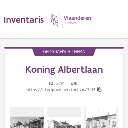
Inventaris
MENU
GEOGRAFISCH THEMA
Koning Albertlaan
Erfgoedobject
Aanduidingsobject
ID
3214
URI
https://id.erfgoed.net/themas/3214
Waarneming
Thema
Gebeurtenis