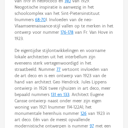
van 1919 in neorococo en
140
van 1929.
Neogotische inspiratie is aanwezig in het
schoolcomplex van het Sint-Pietersinstituut
(nummers
68-70
). Invloeden van de neo-
Vlaamserenaissance-stijl vallen op te merken in het
ontwerp voor nummer
176-178
van Fr. Van Hove in
1923.
De eigentijdse stijlontwikkelingen en voorname
lokale architecten uit het interbellum zijn
eveneens sterk vertegenwoordigd in het
straatbeeld. Nummer
77
vertoont invloeden van
de art deco en is een ontwerp van 1923 van de
hand van architect Geo Hendrick. Jules Lippens
ontwierp in 1926 twee rijhuizen in art deco, meer
bepaald nummers
131 en 133
. Architect Eugene
Cansse ontwierp naast onder meer zijn eigen
woning van 1921 (nummer 114-122A), het
monumentale herenhuis nummer
126
van 1923 in
art deco. Eén van de meest opvallende
modernistische ontwerpen is nummer
97
met een