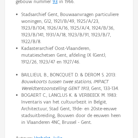
gebouw nummer
93
in 1966.
Stadsarchief Gent, Bouwaanvragen particuliere
woningen, G12, 1921/B/49, 1925/A/23,
1923/B/104, 1926/A/16, 1925/A/4, 1924/B/36,
1923/B/141, 1931/A/18, 1923/B/91, 1923/B/7,
1922/B/8.
Kadasterarchief Oost-Vlaanderen,
mutatieschetsen Gent, afdeling IX (Gent),
1912/26, 1923/47 en 1927/46.
BAILLIEUL B., BONCQUET D. & DEROM S. 2013:
Bouwkoorts tussen twee stations, IMPACT
Wereldtentoonstelling GENT 1913
, Gent, 133-134.
BOGAERT C., LANCLUS K. & VERBEECK M. 1983:
Inventaris van het cultuurbezit in België,
Architectuur, Stad Gent, 19de- en 20ste-eeuwe
stadsuitbreiding, Bouwen door de eeuwen heen
in Vlaanderen 4NC, Brussel - Gent.