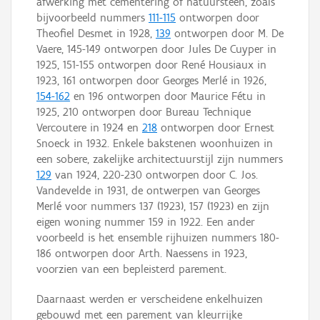
afwerking met cementering of natuursteen, zoals
bijvoorbeeld nummers
111-115
ontworpen door
Theofiel Desmet in 1928,
139
ontworpen door M. De
Vaere, 145-149 ontworpen door Jules De Cuyper in
1925, 151-155 ontworpen door René Housiaux in
1923, 161 ontworpen door Georges Merlé in 1926,
154-162
en 196 ontworpen door Maurice Fétu in
1925, 210 ontworpen door Bureau Technique
Vercoutere in 1924 en
218
ontworpen door Ernest
Snoeck in 1932. Enkele bakstenen woonhuizen in
een sobere, zakelijke architectuurstijl zijn nummers
129
van 1924, 220-230 ontworpen door C. Jos.
Vandevelde in 1931, de ontwerpen van Georges
Merlé voor nummers 137 (1923), 157 (1923) en zijn
eigen woning nummer 159 in 1922. Een ander
voorbeeld is het ensemble rijhuizen nummers 180-
186 ontworpen door Arth. Naessens in 1923,
voorzien van een bepleisterd parement.
Daarnaast werden er verscheidene enkelhuizen
gebouwd met een parement van kleurrijke