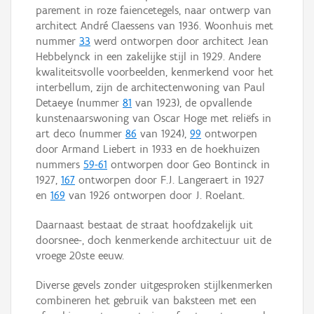
parement in roze faiencetegels, naar ontwerp van
architect André Claessens van 1936. Woonhuis met
nummer
33
werd ontworpen door architect Jean
Hebbelynck in een zakelijke stijl in 1929. Andere
kwaliteitsvolle voorbeelden, kenmerkend voor het
interbellum, zijn de architectenwoning van Paul
Detaeye (nummer
81
van 1923), de opvallende
kunstenaarswoning van Oscar Hoge met reliëfs in
art deco (nummer
86
van 1924),
99
ontworpen
door Armand Liebert in 1933 en de hoekhuizen
nummers
59-61
ontworpen door Geo Bontinck in
1927,
167
ontworpen door F.J. Langeraert in 1927
en
169
van 1926 ontworpen door J. Roelant.
Daarnaast bestaat de straat hoofdzakelijk uit
doorsnee-, doch kenmerkende architectuur uit de
vroege 20ste eeuw.
Diverse gevels zonder uitgesproken stijlkenmerken
combineren het gebruik van baksteen met een