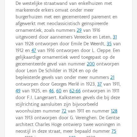
De westelijke straatwand van enkelhuizen met
markerende erkers omvat onder meer
burgerhuizen met een gecementeerd parement en
afgewerkt met neoclassicistisch geïnspireerde
ornamentiek, zoals nummers
29
van 1916
uitgevoerd door aannemers Vereecke en Leten,
31
van 1928 ontworpen door Emile De Weerdt,
35
van
1912 en
47
van 1916 ontworpen door L. Cleppe. Een
gelijkaardige ornamentiek werd toegepast op de
gecementeerde gevel van nummer
200
ontworpen
door Leon De Schilder in 1924 en op de
bepleisterde gevels van onder meer nummers
21
ontworpen door Georges Merlé in 1923,
37
van 1911,
49
van 1925, en
46
,
60
en
62-66
ontworpen in 1911
door F.J. Langeraert. Kalkstenen gevels die bij deze
stijlrichting aansluiten zijn bijvoorbeeld
woonhuizen nummer
72
van 1911 en nummer
128
van 1913 ontworpen door G. Verenghen. De Gentse
architect Charles Hoge ontwierp twee woningen in
neostijl in deze straat, meer bepaald nummer
75