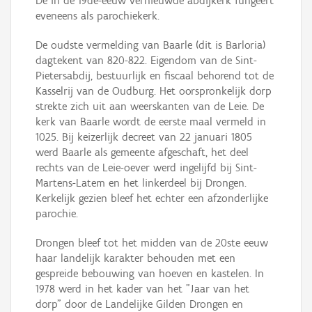
De in de 19de-eeuw vernieuwde abdijkerk fungeert
eveneens als parochiekerk.
De oudste vermelding van Baarle (dit is Barloria)
dagtekent van 820-822. Eigendom van de Sint-
Pietersabdij, bestuurlijk en fiscaal behorend tot de
Kasselrij van de Oudburg. Het oorspronkelijk dorp
strekte zich uit aan weerskanten van de Leie. De
kerk van Baarle wordt de eerste maal vermeld in
1025. Bij keizerlijk decreet van 22 januari 1805
werd Baarle als gemeente afgeschaft, het deel
rechts van de Leie-oever werd ingelijfd bij Sint-
Martens-Latem en het linkerdeel bij Drongen.
Kerkelijk gezien bleef het echter een afzonderlijke
parochie.
Drongen bleef tot het midden van de 20ste eeuw
haar landelijk karakter behouden met een
gespreide bebouwing van hoeven en kastelen. In
1978 werd in het kader van het "Jaar van het
dorp" door de Landelijke Gilden Drongen en