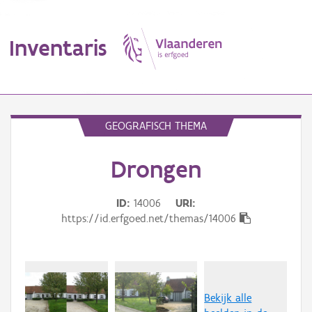
Inventaris
MENU
GEOGRAFISCH THEMA
Drongen
Erfgoedobject
Aanduidingsobject
ID
14006
URI
https://id.erfgoed.net/themas/14006
Waarneming
Thema
Gebeurtenis
Bekijk alle