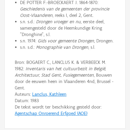
DE POTTER F.-BROECKAERT J. 1864-1870:
Geschiedenis van de gemeenten der provincie
Oost-Vlaanderen
, reeks I, deel 2, Gent.
s.n. s.d.:
Drongen vroeger en nu
, eerste deel,
samengesteld door de Heemkundige Kring
"Dronghine", s.l.
s.n. 1974:
Gids voor gemeente Drongen
, Drongen.
s.n. s.d.:
Monographie van Drongen
, s.l.
Bron: BOGAERT C., LANCLUS K. & VERBEECK M.
1982:
Inventaris van het cultuurbezit in België,
Architectuur, Stad Gent, Fusiegemeenten
, Bouwen
door de eeuwen heen in Vlaanderen 4nd, Brussel -
Gent.
Auteurs:
Lanclus, Kathleen
Datum:
1983
De tekst wordt ter beschikking gesteld door:
Agentschap Onroerend Erfgoed (AOE)