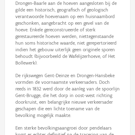
Drongen-Baarle aan de hoeven aangesloten bij de
gilde een historisch, geografisch of geologisch
verantwoorde hoevenaam op een huisnaambord
geschonken, aangebracht op een gevel van de
hoeve. Enkele gereconstrueerde of sterk
gerestaureerde hoeven werden, niettegenstaande
hun soms historische waarde, niet gerepertorieerd
indien het gebouw uiterlijk geen originele sporen
behoudt (bijvoorbeeld de Wafelijzerhoeve, of Het
Bollewerk).
De rijkswegen Gent-Deinze en Drongen-Hansbeke
vormden de voornaamste verkeersaders. Doch
reeds in 1832 werd door de aanleg van de spoorlijn
Gent-Brugge, die het dorp in oost-west richting
doorkruist, een belangrijke nieuwe verkeersader
geschapen die een lichte toename van de
bevolking mogelijk maakte.
Een sterke bevolkingsaangroei door pendelaars
komt er echter definitief na de tracering van de