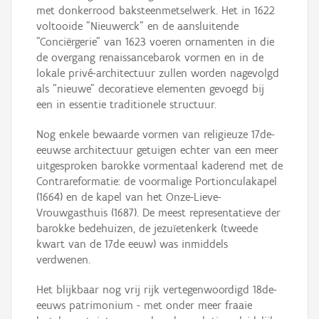
met donkerrood baksteenmetselwerk. Het in 1622
voltooide "Nieuwerck" en de aansluitende
"Conciërgerie" van 1623 voeren ornamenten in die
de overgang renaissancebarok vormen en in de
lokale privé-architectuur zullen worden nagevolgd
als "nieuwe" decoratieve elementen gevoegd bij
een in essentie traditionele structuur.
Nog enkele bewaarde vormen van religieuze 17de-
eeuwse architectuur getuigen echter van een meer
uitgesproken barokke vormentaal kaderend met de
Contrareformatie: de voormalige Portionculakapel
(1664) en de kapel van het Onze-Lieve-
Vrouwgasthuis (1687). De meest representatieve der
barokke bedehuizen, de jezuïetenkerk (tweede
kwart van de 17de eeuw) was inmiddels
verdwenen.
Het blijkbaar nog vrij rijk vertegenwoordigd 18de-
eeuws patrimonium - met onder meer fraaie