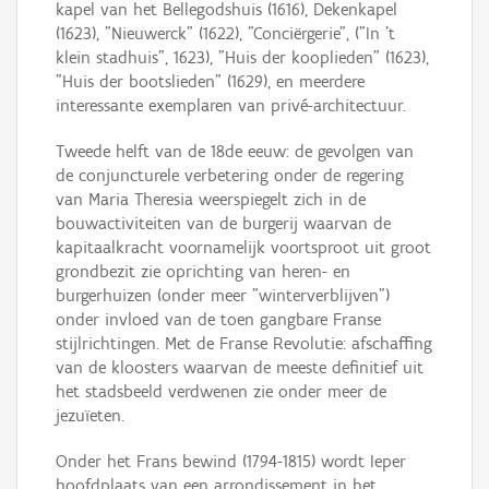
kapel van het Bellegodshuis (1616), Dekenkapel
(1623), "Nieuwerck" (1622), "Conciërgerie", ("In 't
klein stadhuis", 1623), "Huis der kooplieden" (1623),
"Huis der bootslieden" (1629), en meerdere
interessante exemplaren van privé-architectuur.
Tweede helft van de 18de eeuw: de gevolgen van
de conjuncturele verbetering onder de regering
van Maria Theresia weerspiegelt zich in de
bouwactiviteiten van de burgerij waarvan de
kapitaalkracht voornamelijk voortsproot uit groot
grondbezit zie oprichting van heren- en
burgerhuizen (onder meer "winterverblijven")
onder invloed van de toen gangbare Franse
stijlrichtingen. Met de Franse Revolutie: afschaffing
van de kloosters waarvan de meeste definitief uit
het stadsbeeld verdwenen zie onder meer de
jezuïeten.
Onder het Frans bewind (1794-1815) wordt Ieper
hoofdplaats van een arrondissement in het