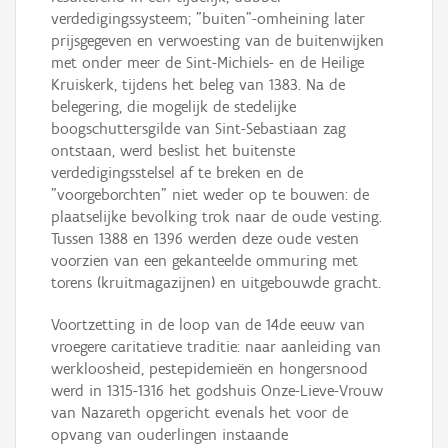
verdedigingssysteem; "buiten"-omheining later
prijsgegeven en verwoesting van de buitenwijken
met onder meer de Sint-Michiels- en de Heilige
Kruiskerk, tijdens het beleg van 1383. Na de
belegering, die mogelijk de stedelijke
boogschuttersgilde van Sint-Sebastiaan zag
ontstaan, werd beslist het buitenste
verdedigingsstelsel af te breken en de
"voorgeborchten" niet weder op te bouwen: de
plaatselijke bevolking trok naar de oude vesting.
Tussen 1388 en 1396 werden deze oude vesten
voorzien van een gekanteelde ommuring met
torens (kruitmagazijnen) en uitgebouwde gracht.
Voortzetting in de loop van de 14de eeuw van
vroegere caritatieve traditie: naar aanleiding van
werkloosheid, pestepidemieën en hongersnood
werd in 1315-1316 het godshuis Onze-Lieve-Vrouw
van Nazareth opgericht evenals het voor de
opvang van ouderlingen instaande