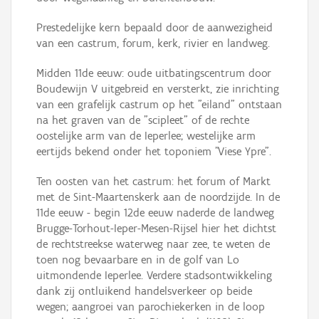
Prestedelijke kern bepaald door de aanwezigheid
van een castrum, forum, kerk, rivier en landweg.
Midden 11de eeuw: oude uitbatingscentrum door
Boudewijn V uitgebreid en versterkt, zie inrichting
van een grafelijk castrum op het "eiland" ontstaan
na het graven van de "scipleet" of de rechte
oostelijke arm van de Ieperlee; westelijke arm
eertijds bekend onder het toponiem "Viese Ypre".
Ten oosten van het castrum: het forum of Markt
met de Sint-Maartenskerk aan de noordzijde. In de
11de eeuw - begin 12de eeuw naderde de landweg
Brugge-Torhout-Ieper-Mesen-Rijsel hier het dichtst
de rechtstreekse waterweg naar zee, te weten de
toen nog bevaarbare en in de golf van Lo
uitmondende Ieperlee. Verdere stadsontwikkeling
dank zij ontluikend handelsverkeer op beide
wegen; aangroei van parochiekerken in de loop