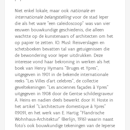
Niet enkel lokale, maar ook
nationale en
internationale belangstelling
voor de stad Ieper
die als het ware "een caleidoscoop" was van vier
eeuwen bouwkundige geschiedenis, die alleen
wachtte op de kunstenaars of architecten om het
op papier te zetten. (O. Mus). Reisverslagen en
schetsboeken bevatten tal van getuigenissen die
de bewondering voor Ieper uitdrukken. Deze
interesse vond haar bekroning in werken als het
boek van Henry Hymans "Bruges et Ypres",
uitgegeven in 1901 in de bekende internationale
reeks "Les Villes d'art celebres", de collectie
geveltekeningen "Les anciennes façades à Ypres"
uitgegeven in 1908 door de Gentse schildergraveur
A. Heins en nadien deels bewerkt door H. Hoste in
het artikel "L'architecture domestique à Ypres"
(1909), en het werk van E. Hartig "Flandrische
Wohnhaus-Architektur" (Berlijn, 1916) waarin naast
foto's ook bouwkundige tekeningen van de Ieperse