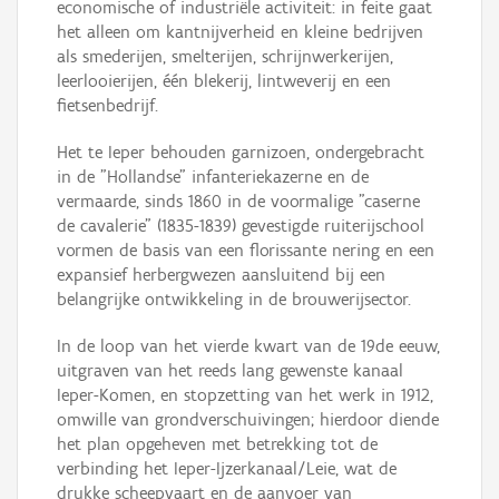
economische of industriële activiteit: in feite gaat
het alleen om kantnijverheid en kleine bedrijven
als smederijen, smelterijen, schrijnwerkerijen,
leerlooierijen, één blekerij, lintweverij en een
fietsenbedrijf.
Het te Ieper behouden garnizoen, ondergebracht
in de "Hollandse" infanteriekazerne en de
vermaarde, sinds 1860 in de voormalige "caserne
de cavalerie" (1835-1839) gevestigde ruiterijschool
vormen de basis van een florissante nering en een
expansief herbergwezen aansluitend bij een
belangrijke ontwikkeling in de brouwerijsector.
In de loop van het vierde kwart van de 19de eeuw,
uitgraven van het reeds lang gewenste kanaal
Ieper-Komen, en stopzetting van het werk in 1912,
omwille van grondverschuivingen; hierdoor diende
het plan opgeheven met betrekking tot de
verbinding het Ieper-Ijzerkanaal/Leie, wat de
drukke scheepvaart en de aanvoer van