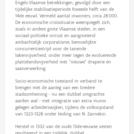
Engels-Vlaamse betrekkingen, gevolgd door een
tijdelijke stabilisatieperiode (tweede helft van de
14de eeuw). Vermeld aantal inwoners, circa 28.000.
De economische crisissituatie weerspiegelt zich,
zoals in andere grote Vlaamse steden, in een
sociaal-politieke onrust en aangroeiend
ambachtelijk corporatisme; bemoeilijkte
concurrentiestrijd voor de tanende
lakennijverheid, onder meer tegen de evoluerende
plattelandsnijverheid met "nieuwe" draperie en
saaiverwerking.
Socio-economische toestand in verband te
brengen met de aanleg van een bredere
stadsomheining - nu een dubbel omgrachte
aarden wal - met integratie van extra muros
gelegen arbeiderswijken, tijdens de volksopstand
van 1323-1328 onder leiding van N. Zannekin.
Herstel in 1332 van de oude 13de-eeuwse vesten
resulterend in een tijdelijk, dubbel