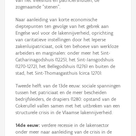
van het Vleeshuis en patriciërshuizen, de
zogenaamde "stenen".
Naar aanleiding van korte economische
dieptepunten ten gevolge van het gebrek aan
Engelse wol voor de lakennijverheid, oprichting
van caritatieve instellingen door het Ieperse
zakenluipatriciaat, ook ten behoeve van werkloze
arbeiders en marginalen: onder meer het Sint-
Catharinagodshuis (1225), het Sint-Jansgodshuis
(1270-1272), het Bellegodshuis (1276) en buiten de
stad, het Sint-Thomasgasthuis (circa 1270).
Tweede helft van de 13de eeuw: sociale spanningen
tussen het patriciaat en de meer bescheiden
bedrijfsleiders, de drapiers (1280: opstand van de
Cokerulle) vallen samen met het uitbreken van een
structurele crisis in de Vlaamse lakennijverheid.
14de eeuw:
verdere recessie in de lakensector
onder meer naar aanleiding van de crisis in de