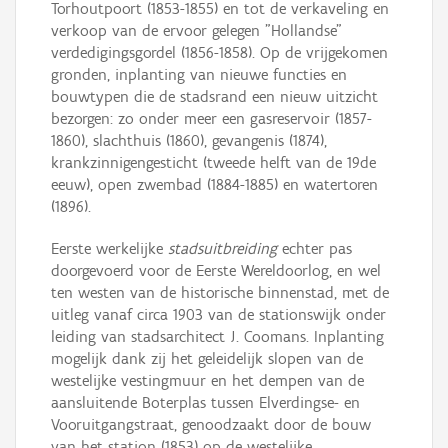
Torhoutpoort (1853-1855) en tot de verkaveling en
verkoop van de ervoor gelegen "Hollandse"
verdedigingsgordel (1856-1858). Op de vrijgekomen
gronden, inplanting van nieuwe functies en
bouwtypen die de stadsrand een nieuw uitzicht
bezorgen: zo onder meer een gasreservoir (1857-
1860), slachthuis (1860), gevangenis (1874),
krankzinnigengesticht (tweede helft van de 19de
eeuw), open zwembad (1884-1885) en watertoren
(1896).
Eerste werkelijke
stadsuitbreiding
echter pas
doorgevoerd voor de Eerste Wereldoorlog, en wel
ten westen van de historische binnenstad, met de
uitleg vanaf circa 1903 van de stationswijk onder
leiding van stadsarchitect J. Coomans. Inplanting
mogelijk dank zij het geleidelijk slopen van de
westelijke vestingmuur en het dempen van de
aansluitende Boterplas tussen Elverdingse- en
Vooruitgangstraat, genoodzaakt door de bouw
van het station (1853) op de westelijke