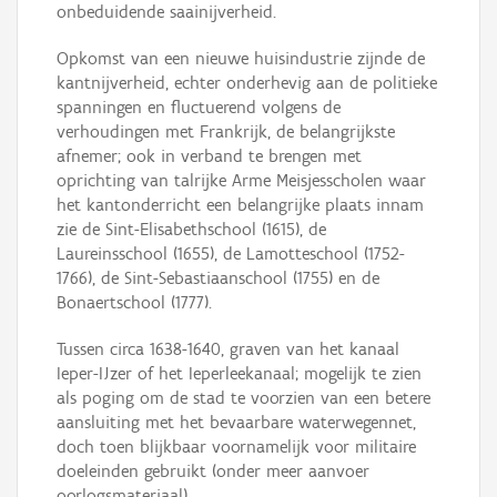
onbeduidende saainijverheid.
Opkomst van een nieuwe huisindustrie zijnde de
kantnijverheid, echter onderhevig aan de politieke
spanningen en fluctuerend volgens de
verhoudingen met Frankrijk, de belangrijkste
afnemer; ook in verband te brengen met
oprichting van talrijke Arme Meisjesscholen waar
het kantonderricht een belangrijke plaats innam
zie de Sint-Elisabethschool (1615), de
Laureinsschool (1655), de Lamotteschool (1752-
1766), de Sint-Sebastiaanschool (1755) en de
Bonaertschool (1777).
Tussen circa 1638-1640, graven van het kanaal
Ieper-IJzer of het Ieperleekanaal; mogelijk te zien
als poging om de stad te voorzien van een betere
aansluiting met het bevaarbare waterwegennet,
doch toen blijkbaar voornamelijk voor militaire
doeleinden gebruikt (onder meer aanvoer
oorlogsmateriaal).