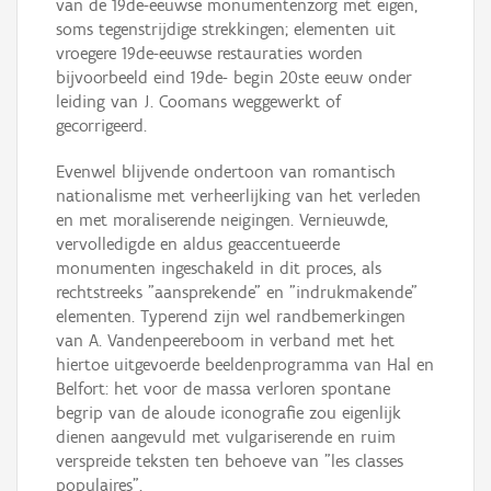
van de 19de-eeuwse monumentenzorg met eigen,
soms tegenstrijdige strekkingen; elementen uit
vroegere 19de-eeuwse restauraties worden
bijvoorbeeld eind 19de- begin 20ste eeuw onder
leiding van J. Coomans weggewerkt of
gecorrigeerd.
Evenwel blijvende ondertoon van romantisch
nationalisme met verheerlijking van het verleden
en met moraliserende neigingen. Vernieuwde,
vervolledigde en aldus geaccentueerde
monumenten ingeschakeld in dit proces, als
rechtstreeks "aansprekende" en "indrukmakende"
elementen. Typerend zijn wel randbemerkingen
van A. Vandenpeereboom in verband met het
hiertoe uitgevoerde beeldenprogramma van Hal en
Belfort: het voor de massa verloren spontane
begrip van de aloude iconografie zou eigenlijk
dienen aangevuld met vulgariserende en ruim
verspreide teksten ten behoeve van "les classes
populaires".