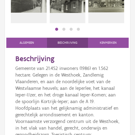
Persoon of collectief
Downloads
Hergebruik
Aanmelden
ALGEMEEN
BESCHRIJVING
KENMERKEN
Beschrijving
Gemeente van 21.452 inwoners (1986) en 1.562
hectare. Gelegen in de Westhoek, Zandlemig
Vlaanderen, en aan de noordelijke voet van de
Westvlaamse heuvels; aan de Ieperlee, het kanaal
Ieper-IJzer, en het droge kanaal Ieper-Komen; aan
de spoorlijn Kortrijk-Ieper; aan de A 19.
Hoofdplaats van het gelijknamig administratief en
gerechtelijk arrondissement en kanton.
Voornaamste verzorgend centrum uit de Westhoek,
in het vlak van handel, gerecht, onderwijs en
gezondheidszorg. Toeristisch centrum: