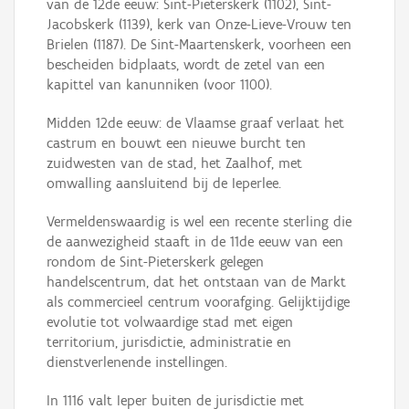
van de 12de eeuw: Sint-Pieterskerk (1102), Sint-
Jacobskerk (1139), kerk van Onze-Lieve-Vrouw ten
Brielen (1187). De Sint-Maartenskerk, voorheen een
bescheiden bidplaats, wordt de zetel van een
kapittel van kanunniken (voor 1100).
Midden 12de eeuw: de Vlaamse graaf verlaat het
castrum en bouwt een nieuwe burcht ten
zuidwesten van de stad, het Zaalhof, met
omwalling aansluitend bij de Ieperlee.
Vermeldenswaardig is wel een recente sterling die
de aanwezigheid staaft in de 11de eeuw van een
rondom de Sint-Pieterskerk gelegen
handelscentrum, dat het ontstaan van de Markt
als commercieel centrum voorafging. Gelijktijdige
evolutie tot volwaardige stad met eigen
territorium, jurisdictie, administratie en
dienstverlenende instellingen.
In 1116 valt Ieper buiten de jurisdictie met