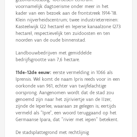
voornamelijk dagtoerisme onder meer in het
kader van een bezoek aan de frontstreek 1914-'18.
Klein nijverheidscentrum; twee industrieterreinen:
Kasteelwijk (22 hectare) en Ieperse kanaalzone (273
hectare), respectievelijk ten zuidoosten en ten
noorden van de oude binnenstad.
Landbouwbedrijven met gemiddelde
bedrijfsgrootte van 7,6 hectare.
11de-12de eeuw:
eerste vermelding in 1066 als
Iprensis. Wel komt de naam Ipris reeds voor in een
oorkonde van 961, echter van twijfelachtige
oorsprong. Aangenomen wordt dat de stad zou
genoemd zijn naar het zijriviertje van de IJzer,
zijnde de Ieperlee, waaraan ze gelegen is; eertijds
vermeld als "Ipre", een woord teruggaand op het
Germaanse Ipara, dat "rivier met iepen" betekent.
De stadsplattegrond met rechtlijnig