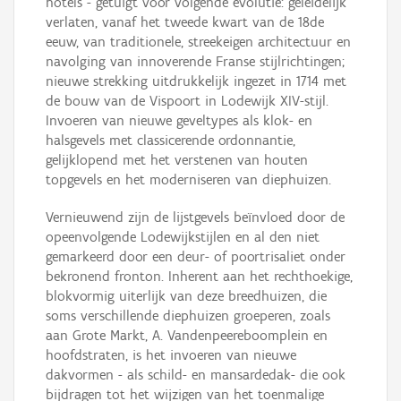
hotels - getuigt voor volgende evolutie: geleidelijk
verlaten, vanaf het tweede kwart van de 18de
eeuw, van traditionele, streekeigen architectuur en
navolging van innoverende Franse stijlrichtingen;
nieuwe strekking uitdrukkelijk ingezet in 1714 met
de bouw van de Vispoort in Lodewijk XIV-stijl.
Invoeren van nieuwe geveltypes als klok- en
halsgevels met classicerende ordonnantie,
gelijklopend met het verstenen van houten
topgevels en het moderniseren van diephuizen.
Vernieuwend zijn de lijstgevels beïnvloed door de
opeenvolgende Lodewijkstijlen en al den niet
gemarkeerd door een deur- of poortrisaliet onder
bekronend fronton. Inherent aan het rechthoekige,
blokvormig uiterlijk van deze breedhuizen, die
soms verschillende diephuizen groeperen, zoals
aan Grote Markt, A. Vandenpeereboomplein en
hoofdstraten, is het invoeren van nieuwe
dakvormen - als schild- en mansardedak- die ook
bijdragen tot het wijzigen van het toenmalige