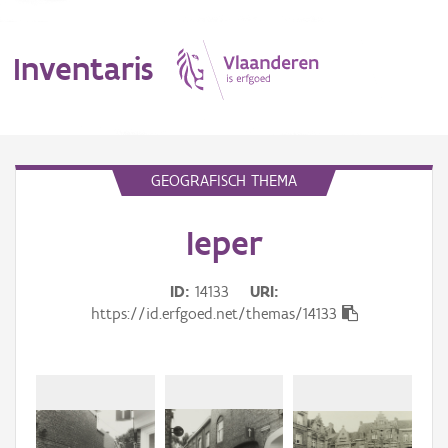
Inventaris
MENU
GEOGRAFISCH THEMA
Ieper
Erfgoedobject
Aanduidingsobject
ID
14133
URI
https://id.erfgoed.net/themas/14133
Waarneming
Thema
Gebeurtenis