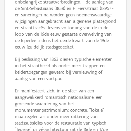
onbelangrijke straatverbredingen, - de aanleg van
de Sint-Sebastiaans (1858) en E. Fiersstraat (1895) -
en saneringen na worden geen noemenswaardige
wijzigingen aangebracht aan algemene plattegrond
en straattracé's. Tevens voltooiing van de in de
loop van de 16de eeuw gestarte overwelving van
de Ieperlee tijdens het derde kwart van de 19de
eeuw (zuidelijk stadsgedeelte).
Bij beslissing van 1863 dienen typische elementen
in het straatbeeld als onder meer trappen en
keldertoegangen geweerd bij vernieuwing of
aanleg van een voetpad.
Er manifesteert zich, in de sfeer van een
aangewakkerd romantisch nationalisme, een
groeiende waardering van het
monumentenpatrimonium; concrete, "lokale"
maatregelen als onder meer uitkering van
stadssubsidies voor de restauratie van typisch
"Ieperse" privé-architectuur uit de 16de en 17de