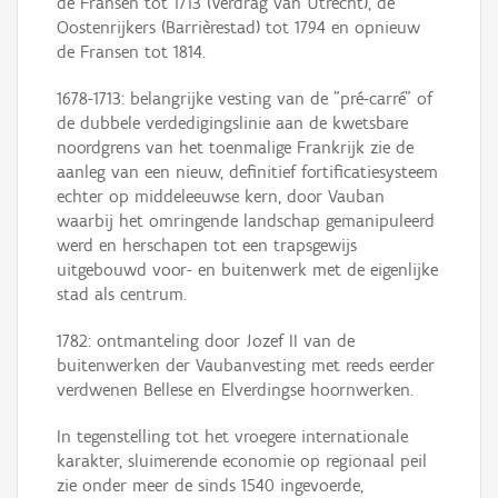
de Fransen tot 1713 (Verdrag van Utrecht), de
Oostenrijkers (Barrièrestad) tot 1794 en opnieuw
de Fransen tot 1814.
1678-1713: belangrijke vesting van de "pré-carré" of
de dubbele verdedigingslinie aan de kwetsbare
noordgrens van het toenmalige Frankrijk zie de
aanleg van een nieuw, definitief fortificatiesysteem
echter op middeleeuwse kern, door Vauban
waarbij het omringende landschap gemanipuleerd
werd en herschapen tot een trapsgewijs
uitgebouwd voor- en buitenwerk met de eigenlijke
stad als centrum.
1782: ontmanteling door Jozef II van de
buitenwerken der Vaubanvesting met reeds eerder
verdwenen Bellese en Elverdingse hoornwerken.
In tegenstelling tot het vroegere internationale
karakter, sluimerende economie op regionaal peil
zie onder meer de sinds 1540 ingevoerde,