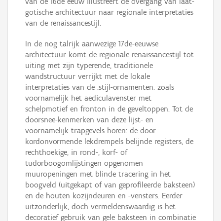
van de 16de eeuw illustreert de overgang van laat-
gotische architectuur naar regionale interpretaties
van de renaissancestijl.
In de nog talrijk aanwezige 17de-eeuwse
architectuur komt de regionale renaissancestijl tot
uiting met zijn typerende, traditionele
wandstructuur verrijkt met de lokale
interpretaties van de .stijl-ornamenten. zoals
voornamelijk het aediculavenster met
schelpmotief en fronton in de geveltoppen. Tot de
doorsnee-kenmerken van deze lijst- en
voornamelijk trapgevels horen: de door
kordonvormende lekdrempels belijnde registers, de
rechthoekige, in rond-, korf- of
tudorboogomlijstingen opgenomen
muuropeningen met blinde tracering in het
boogveld (uitgekapt of van geprofileerde baksteen)
en de houten kozijndeuren en -vensters. Eerder
uitzonderlijk, doch vermeldenswaardig is het
decoratief gebruik van gele baksteen in combinatie