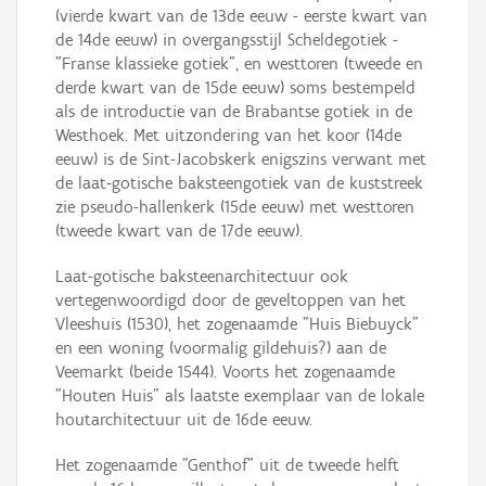
(vierde kwart van de 13de eeuw - eerste kwart van
de 14de eeuw) in overgangsstijl Scheldegotiek -
"Franse klassieke gotiek", en westtoren (tweede en
derde kwart van de 15de eeuw) soms bestempeld
als de introductie van de Brabantse gotiek in de
Westhoek. Met uitzondering van het koor (14de
eeuw) is de Sint-Jacobskerk enigszins verwant met
de laat-gotische baksteengotiek van de kuststreek
zie pseudo-hallenkerk (15de eeuw) met westtoren
(tweede kwart van de 17de eeuw).
Laat-gotische baksteenarchitectuur ook
vertegenwoordigd door de geveltoppen van het
Vleeshuis (1530), het zogenaamde "Huis Biebuyck"
en een woning (voormalig gildehuis?) aan de
Veemarkt (beide 1544). Voorts het zogenaamde
"Houten Huis" als laatste exemplaar van de lokale
houtarchitectuur uit de 16de eeuw.
Het zogenaamde "Genthof" uit de tweede helft